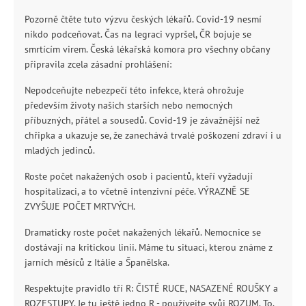
Pozorně čtěte tuto výzvu českých lékařů. Covid-19 nesmí
nikdo podceňovat. Čas na legraci vypršel, ČR bojuje se
smrtícím virem. Česká lékařská komora pro všechny občany
připravila zcela zásadní prohlášení:
Nepodceňujte nebezpečí této infekce, která ohrožuje
především životy našich starších nebo nemocných
příbuzných, přátel a sousedů. Covid-19 je závažnější než
chřipka a ukazuje se, že zanechává trvalé poškození zdraví i u
mladých jedinců.
Roste počet nakažených osob i pacientů, kteří vyžadují
hospitalizaci, a to včetně intenzivní péče. VÝRAZNĚ SE
ZVYŠUJE POČET MRTVÝCH.
Dramaticky roste počet nakažených lékařů. Nemocnice se
dostávají na kritickou linii. Máme tu situaci, kterou známe z
jarních měsíců z Itálie a Španělska.
Respektujte pravidlo tří R: ČISTÉ RUCE, NASAZENÉ ROUŠKY a
ROZESTUPY. Je tu ještě jedno R - používejte svůj ROZUM. To,