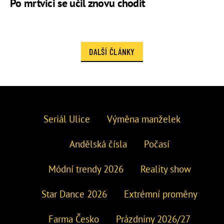
Po mrtvici se učil znovu chodit
DALŠÍ ČLÁNKY
Seriál Ulice
Výměna manželek
Andělská čísla
Počasí
Módní trendy 2026
Reality show
Star Dance 2026
Extrémní proměny
Farma Česko
Prázdniny 2026/27