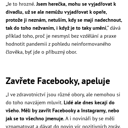
„Je to hrozné.
Jsem herečka, mohu se vyjadřovat k
divadlu, už se ale nemůžu vyjadřovat k opeře,
protože ji neznám, netuším, kdy se mají nadechnout,
tak do toho nežvaním, i když je to taky umění
,“ dává
příklad toho, proč je nesmysl bez vzdělání a praxe
hodnotit pandemii z pohledu neinformovaného
člověka, byť jde o příbuzný obor.
Zavřete Facebooky, apeluje
„I ve zdravotnictví jsou různé obory, ale nemohou si
do toho navzájem mluvit.
Lidé ale dnes kecají do
všeho. Měli by zavřít Facebooky a Instagramy, nebo
jak se to všechno jmenuje.
A i novináři by se měli
vzpamatovat a dávat do novin víc pozitivních zpráv.