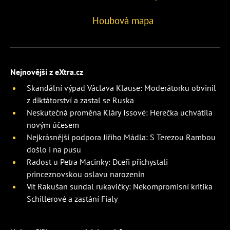
Houbová mapa
Nejnovější z eXtra.cz
Skandální výpad Václava Klause: Moderátorku obvinil
z diktátorství a zastal se Ruska
Neskutečná proměna Kláry Issové: Herečka uchvátila
novým účesem
Nejkrásnější podpora Jiřího Mádla: S Terezou Rambou
došlo i na pusu
Radost u Petra Macinky: Dceři přichystali
princeznovskou oslavu narozenin
Vít Rakušan sundal rukavičky: Nekompromisní kritika
Schillerové a zastání Fialy