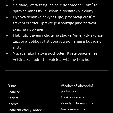
Snídaně, která zasytí na celé dopoledne: Pomůže
správné množství bílkovin a dostatek vlákniny
Dýňová semínka nevyhazujte, prospívají vlasům,
trávení či srdci. Upravte je a využijte jako zdravou
svačinu i do vaření
Hubnutí, trávení i chutě na sladké. Víme, kdy skořice,
zázvor a bobkový list opravdu pomáhají a kdy jde o
mýty
Vypadá jako fialová pochodeň. Kvete opačně než
většina zahradních trvalek a zvládne i sucho
O nás
Všeobecné obchodní
podmínky
Redakce
Cookies zásady
Kariéra
Zásady ochrany soukromí
Inzerce
Nastavení soukromí
Redakční etický kodex