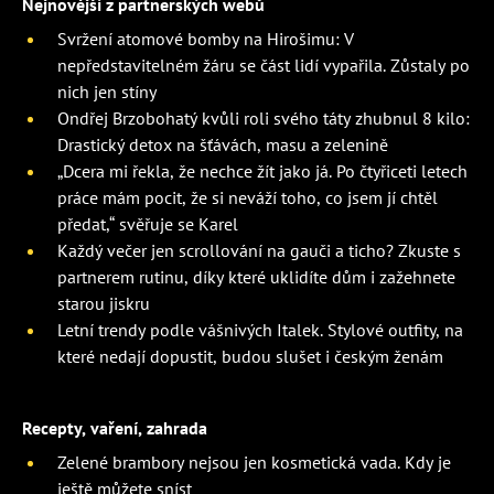
Nejnovější z partnerských webů
Svržení atomové bomby na Hirošimu: V
nepředstavitelném žáru se část lidí vypařila. Zůstaly po
nich jen stíny
Ondřej Brzobohatý kvůli roli svého táty zhubnul 8 kilo:
Drastický detox na šťávách, masu a zelenině
„Dcera mi řekla, že nechce žít jako já. Po čtyřiceti letech
práce mám pocit, že si neváží toho, co jsem jí chtěl
předat,“ svěřuje se Karel
Každý večer jen scrollování na gauči a ticho? Zkuste s
partnerem rutinu, díky které uklidíte dům i zažehnete
starou jiskru
Letní trendy podle vášnivých Italek. Stylové outfity, na
které nedají dopustit, budou slušet i českým ženám
Recepty, vaření, zahrada
Zelené brambory nejsou jen kosmetická vada. Kdy je
ještě můžete sníst