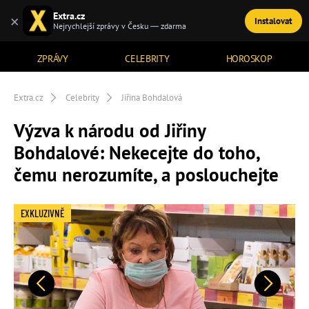
Extra.cz
×
Instalovat
TÉMATA
Nejrychlejší zprávy v Česku — zdarma
ZPRÁVY
CELEBRITY
HOROSKOP
Extra.cz
Celebrity
Jiřina Bohdalová
Výzva k národu od Jiřiny
Bohdalové: Nekecejte do toho,
čemu nerozumíte, a poslouchejte
EXKLUZIVNĚ
Předchozí
Další