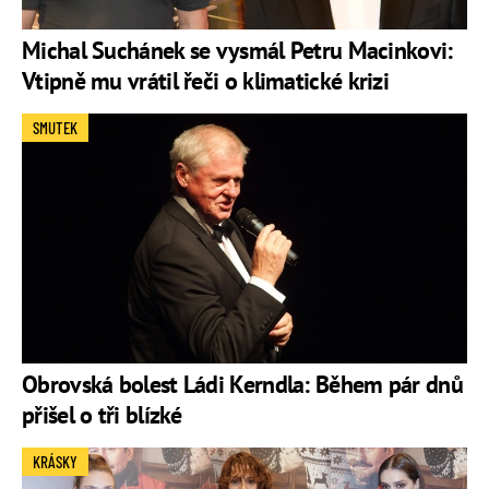
Michal Suchánek se vysmál Petru Macinkovi:
Vtipně mu vrátil řeči o klimatické krizi
SMUTEK
Obrovská bolest Ládi Kerndla: Během pár dnů
přišel o tři blízké
KRÁSKY