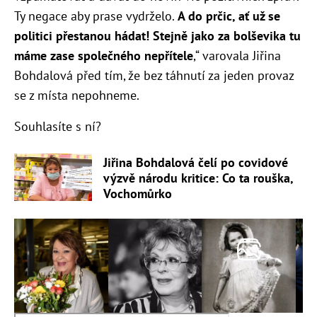
Ty negace aby prase vydrželo.
A do prčic, ať už se
politici přestanou hádat! Stejně jako za bolševika tu
máme zase společného nepřítele
,“ varovala Jiřina
Bohdalová před tím, že bez táhnutí za jeden provaz
se z místa nepohneme.
Souhlasíte s ní?
Jiřina Bohdalová čelí po covidové
výzvě národu kritice: Co ta rouška,
Vochomůrko