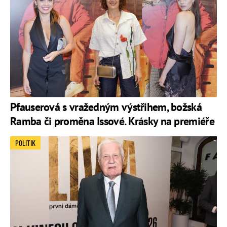
Pfauserová s vražedným výstřihem, božská
Ramba či proměna Issové. Krásky na premiéře
POLITIK