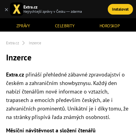
Extra.cz
×
Instalovat
TÉMATA
Nejrychlejší zprávy v Česku — zdarma
ZPRÁVY
CELEBRITY
HOROSKOP
Extra.cz
Inzerce
Inzerce
Extra.cz
přináší přehledné zábavné zpravodajství o
českém a zahraničním showbyznysu. Každý den
nabízí čtenářům nové informace o vztazích,
trapasech a emocích především českých, ale i
zahraničních prominentů. Unikátní je i díky tomu, že
na stránky přispívá řada známých osobností.
Měsíční návštěvnost a složení čtenářů