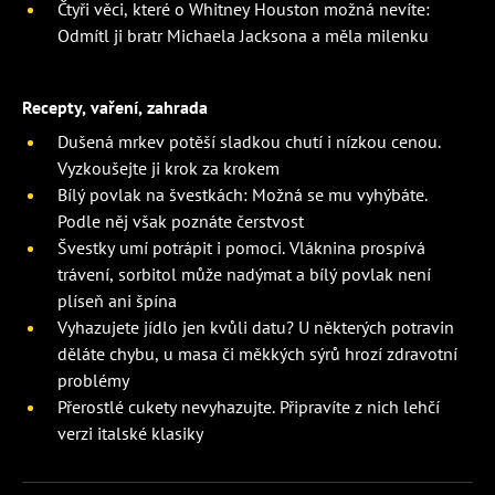
Čtyři věci, které o Whitney Houston možná nevíte:
Odmítl ji bratr Michaela Jacksona a měla milenku
Recepty, vaření, zahrada
Dušená mrkev potěší sladkou chutí i nízkou cenou.
Vyzkoušejte ji krok za krokem
Bílý povlak na švestkách: Možná se mu vyhýbáte.
Podle něj však poznáte čerstvost
Švestky umí potrápit i pomoci. Vláknina prospívá
trávení, sorbitol může nadýmat a bílý povlak není
plíseň ani špína
Vyhazujete jídlo jen kvůli datu? U některých potravin
děláte chybu, u masa či měkkých sýrů hrozí zdravotní
problémy
Přerostlé cukety nevyhazujte. Připravíte z nich lehčí
verzi italské klasiky