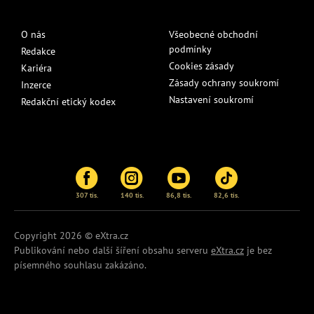
O nás
Všeobecné obchodní
podmínky
Redakce
Cookies zásady
Kariéra
Zásady ochrany soukromí
Inzerce
Nastavení soukromí
Redakční etický kodex
307 tis.
140 tis.
86,8 tis.
82,6 tis.
Copyright 2026 © eXtra.cz
Publikování nebo další šíření obsahu serveru
eXtra.cz
je bez
písemného souhlasu zakázáno.