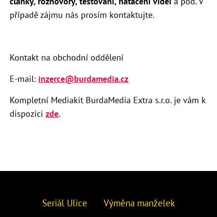
články, rozhovory, testování, natáčení videí
a pod. V
případě zájmu nás prosím kontaktujte.
Kontakt na obchodní oddělení
E-mail:
inzerce@burdamedia.cz
Kompletní Mediakit BurdaMedia Extra s.r.o. je vám k
dispozici
zde
.
Seriál Ulice
Výměna manželek