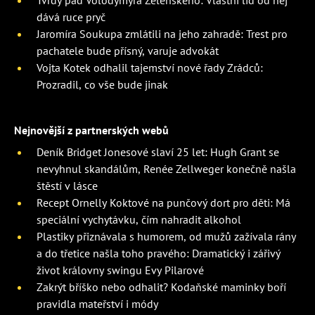
Tvrdý pád Volodymyra Zelenského: Vlastní lid od něj
dává ruce pryč
Jaromíra Soukupa zmlátili na jeho zahradě: Trest pro
pachatele bude přísný, varuje advokát
Vojta Kotek odhalil tajemství nové řady Zrádců:
Prozradil, co vše bude jinak
Nejnovější z partnerských webů
Deník Bridget Jonesové slaví 25 let: Hugh Grant se
nevyhnul skandálům, Renée Zellweger konečně našla
štěstí v lásce
Recept Ornelly Koktové na punčový dort pro děti: Má
speciální vychytávku, čím nahradit alkohol
Plastiky přiznávala s humorem, od mužů zažívala rány
a do třetice našla toho pravého: Dramatický i zářivý
život královny swingu Evy Pilarové
Zakrýt bříško nebo odhalit? Kodaňské maminky boří
pravidla mateřství i módy