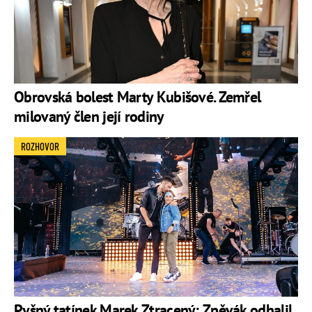
Obrovská bolest Marty Kubišové. Zemřel
milovaný člen její rodiny
ROZHOVOR
Pyšný tatínek Marek Ztracený: Zpěvák odhalil,