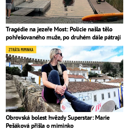
Tragédie na jezeře Most: Policie našla tělo
pohřešovaného muže, po druhém dále pátrají
ZTRÁTA MIMINKA
Obrovská bolest hvězdy Superstar: Marie
Pešáková přišla o miminko