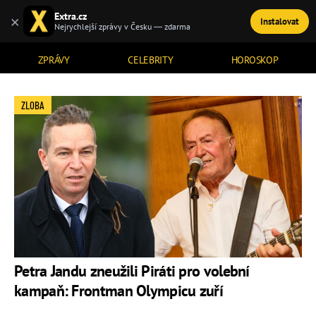
Extra.cz
×
Instalovat
TÉMATA
Nejrychlejší zprávy v Česku — zdarma
ZPRÁVY
CELEBRITY
HOROSKOP
ZLOBA
Petra Jandu zneužili Piráti pro volební
kampaň: Frontman Olympicu zuří