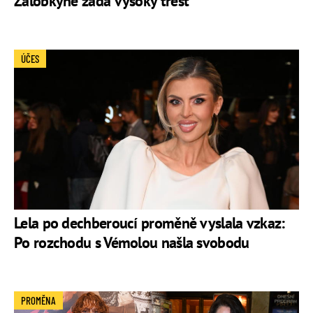
Žalobkyně žádá vysoký trest
ÚČES
Lela po dechberoucí proměně vyslala vzkaz:
Po rozchodu s Vémolou našla svobodu
PROMĚNA