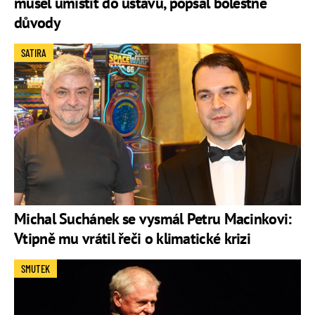
musel umístit do ústavu, popsal bolestné
důvody
SATIRA
Michal Suchánek se vysmál Petru Macinkovi:
Vtipně mu vrátil řeči o klimatické krizi
SMUTEK