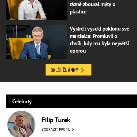
rázně zboural mýty o
plastice
Vystrčil vysekl poklonu své
manželce: Promluvil o
chvíli, kdy mu byla největší
oporou
DALŠÍ ČLÁNKY
Celebrity
Filip Turek
ZOBRAZIT PROFIL