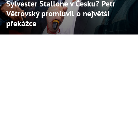
Sylvester Stallone v Česku? Petr
Větrovský promluvil o největší
překážce