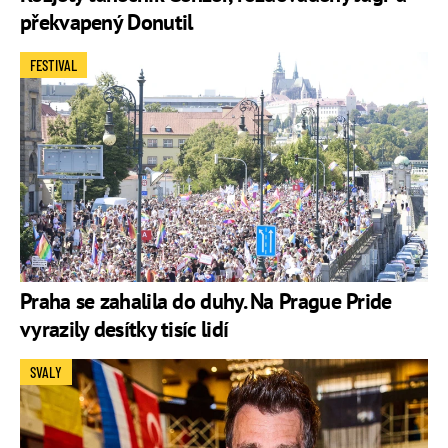
překvapený Donutil
FESTIVAL
Praha se zahalila do duhy. Na Prague Pride
vyrazily desítky tisíc lidí
SVALY