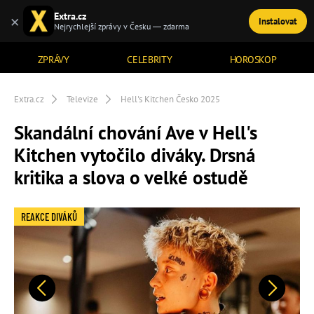
Extra.cz
×
Instalovat
TÉMATA
Nejrychlejší zprávy v Česku — zdarma
ZPRÁVY
CELEBRITY
HOROSKOP
Extra.cz
Televize
Hell's Kitchen Česko 2025
Skandální chování Ave v Hell's
Kitchen vytočilo diváky. Drsná
kritika a slova o velké ostudě
REAKCE DIVÁKŮ
Předchozí
Další