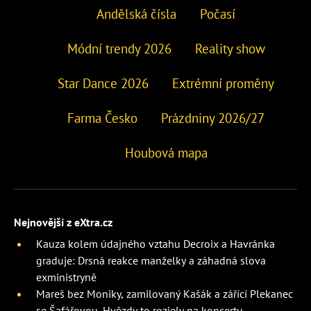
Andělská čísla
Počasí
Módní trendy 2026
Reality show
Star Dance 2026
Extrémní proměny
Farma Česko
Prázdniny 2026/27
Houbová mapa
Nejnovější z eXtra.cz
Kauza kolem údajného vztahu Decroix a Havránka
graduje: Drsná reakce manželky a záhadná slova
exministryně
Mareš bez Moniky, zamilovaný Kašák a zářící Plekanec
se Šafářovou. Hvězdy to rozjely na koncertu