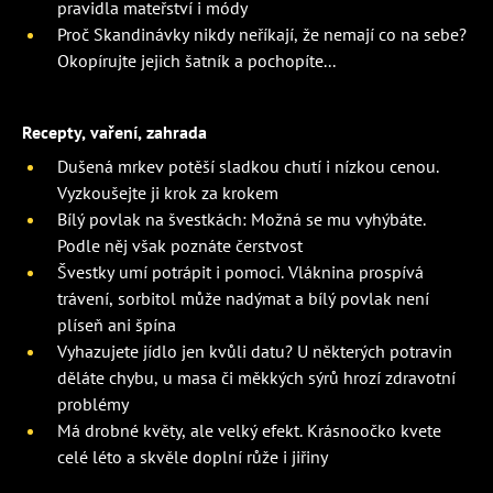
pravidla mateřství i módy
Proč Skandinávky nikdy neříkají, že nemají co na sebe?
Okopírujte jejich šatník a pochopíte...
Recepty, vaření, zahrada
Dušená mrkev potěší sladkou chutí i nízkou cenou.
Vyzkoušejte ji krok za krokem
Bílý povlak na švestkách: Možná se mu vyhýbáte.
Podle něj však poznáte čerstvost
Švestky umí potrápit i pomoci. Vláknina prospívá
trávení, sorbitol může nadýmat a bílý povlak není
plíseň ani špína
Vyhazujete jídlo jen kvůli datu? U některých potravin
děláte chybu, u masa či měkkých sýrů hrozí zdravotní
problémy
Má drobné květy, ale velký efekt. Krásnoočko kvete
celé léto a skvěle doplní růže i jiřiny