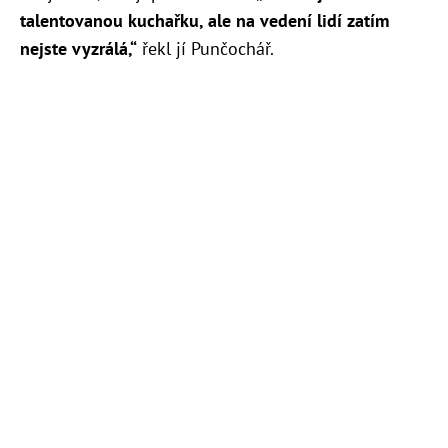
talentovanou kuchařku, ale na vedení lidí zatím
nejste vyzrálá,“
řekl jí Punčochář.