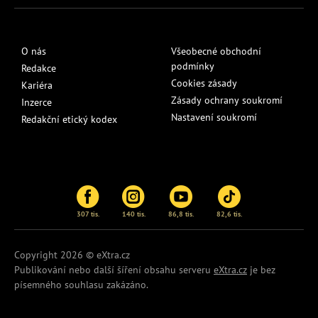
O nás
Všeobecné obchodní
podmínky
Redakce
Cookies zásady
Kariéra
Zásady ochrany soukromí
Inzerce
Nastavení soukromí
Redakční etický kodex
307 tis.
140 tis.
86,8 tis.
82,6 tis.
Copyright 2026 © eXtra.cz
Publikování nebo další šíření obsahu serveru
eXtra.cz
je bez
písemného souhlasu zakázáno.