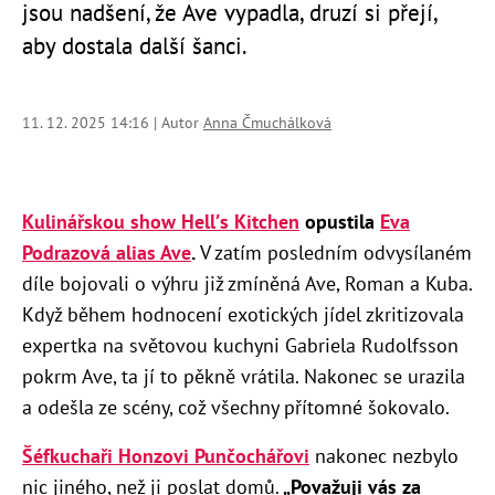
jsou nadšení, že Ave vypadla, druzí si přejí,
aby dostala další šanci.
11. 12. 2025 14:16 | Autor
Anna Čmuchálková
Kulinářskou show Hell’s Kitchen
opustila
Eva
Podrazová alias Ave
.
V zatím posledním odvysílaném
díle bojovali o výhru již zmíněná Ave, Roman a Kuba.
Když během hodnocení exotických jídel zkritizovala
expertka na světovou kuchyni Gabriela Rudolfsson
pokrm Ave, ta jí to pěkně vrátila. Nakonec se urazila
a odešla ze scény, což všechny přítomné šokovalo.
Šéfkuchaři Honzovi Punčochářovi
nakonec nezbylo
nic jiného, než ji poslat domů.
„Považuji vás za