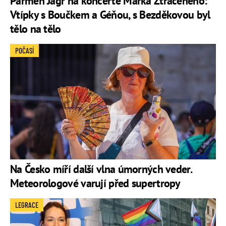
Pařmen Jágr na koncertě Marka Ztraceného:
Vtípky s Boučkem a Géňou, s Bezděkovou byl
tělo na tělo
POČASÍ
Na Česko míří další vlna úmorných veder.
Meteorologové varují před supertropy
LEGRACE