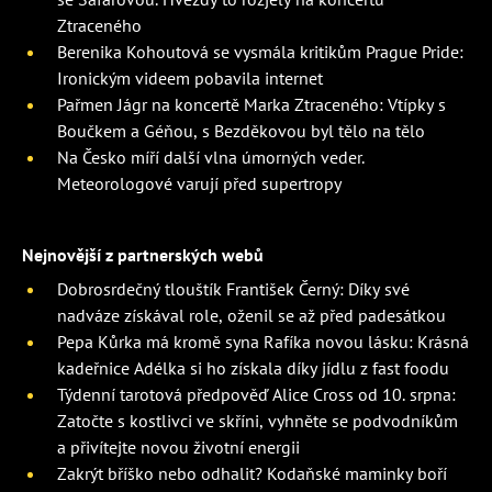
Ztraceného
Berenika Kohoutová se vysmála kritikům Prague Pride:
Ironickým videem pobavila internet
Pařmen Jágr na koncertě Marka Ztraceného: Vtípky s
Boučkem a Géňou, s Bezděkovou byl tělo na tělo
Na Česko míří další vlna úmorných veder.
Meteorologové varují před supertropy
Nejnovější z partnerských webů
Dobrosrdečný tlouštík František Černý: Díky své
nadváze získával role, oženil se až před padesátkou
Pepa Kůrka má kromě syna Rafíka novou lásku: Krásná
kadeřnice Adélka si ho získala díky jídlu z fast foodu
Týdenní tarotová předpověď Alice Cross od 10. srpna:
Zatočte s kostlivci ve skříni, vyhněte se podvodníkům
a přivítejte novou životní energii
Zakrýt bříško nebo odhalit? Kodaňské maminky boří