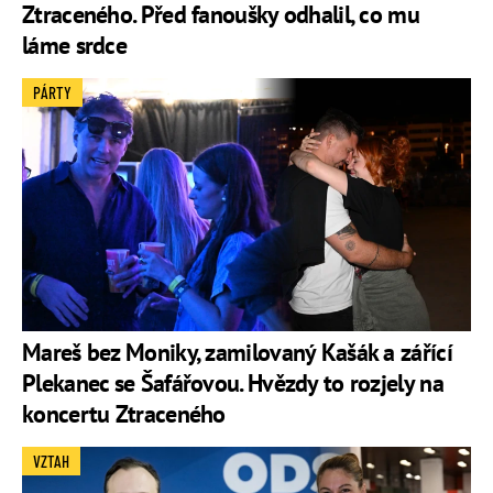
Ztraceného. Před fanoušky odhalil, co mu
láme srdce
PÁRTY
Mareš bez Moniky, zamilovaný Kašák a zářící
Plekanec se Šafářovou. Hvězdy to rozjely na
koncertu Ztraceného
VZTAH