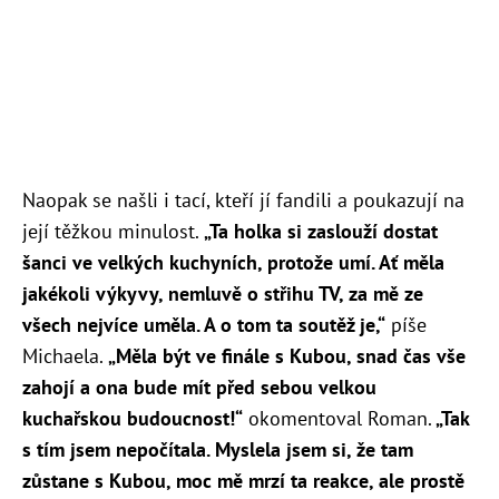
Naopak se našli i tací, kteří jí fandili a poukazují na
její těžkou minulost.
„Ta holka si zaslouží dostat
šanci ve velkých kuchyních, protože umí. Ať měla
jakékoli výkyvy, nemluvě o střihu TV, za mě ze
všech nejvíce uměla. A o tom ta soutěž je,“
píše
Michaela.
„Měla být ve finále s Kubou, snad čas vše
zahojí a ona bude mít před sebou velkou
kuchařskou budoucnost!“
okomentoval Roman.
„
Tak
s tím jsem nepočítala. Myslela jsem si, že tam
zůstane s Kubou, moc mě mrzí ta reakce, ale prostě