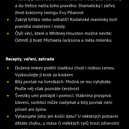
a do třetice našla toho pravého: Dramatický i zářivý
život královny swingu Evy Pilarové
Zakrýt bříško nebo odhalit? Kodaňské maminky boří
pravidla mateřství i módy
Čtyři věci, které o Whitney Houston možná nevíte:
Odmítl ji bratr Michaela Jacksona a měla milenku
Recepty, vaření, zahrada
Dušená mrkev potěší sladkou chutí i nízkou cenou.
Vyzkoušejte ji krok za krokem
Bílý povlak na švestkách: Možná se mu vyhýbáte.
Podle něj však poznáte čerstvost
Švestky umí potrápit i pomoci. Vláknina prospívá
trávení, sorbitol může nadýmat a bílý povlak není
plíseň ani špína
Vyhazujete jídlo jen kvůli datu? U některých potravin
děláte chybu, u masa či měkkých sýrů hrozí zdravotní