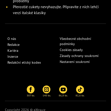
problémy
Přerostlé cukety nevyhazujte. Připravíte z nich lehčí
verzi italské klasiky
O nás
Všeobecné obchodní
podmínky
Redakce
Cookies zásady
Kariéra
Zásady ochrany soukromí
Inzerce
Nastavení soukromí
Redakční etický kodex
307 tis.
140 tis.
86,8 tis.
82,6 tis.
Copyright 2026 © eXtra.cz