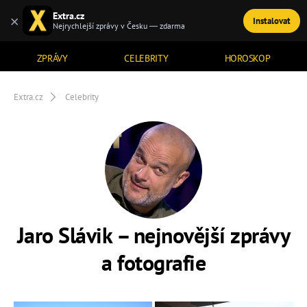
Extra.cz
×
Instalovat
TÉMATA
Nejrychlejší zprávy v Česku — zdarma
ZPRÁVY
CELEBRITY
HOROSKOP
Extra.cz
Celebrity
Jaro Slávik – nejnovější zprávy
a fotografie