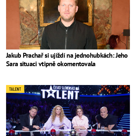
Jakub Prachař si ujíždí na jednohubkách: Jeho
Sara situaci vtipně okomentovala
TALENT