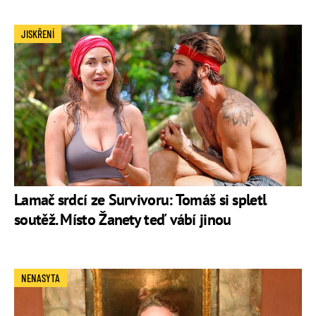
JISKŘENÍ
Lamač srdcí ze Survivoru: Tomáš si spletl
soutěž. Místo Žanety teď vábí jinou
NENASYTA