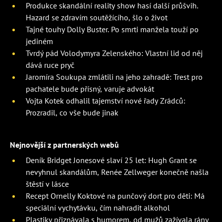
Produkce skandální reality show hasí další průšvih.
Hazard se zdravím soutěžícího, šlo o život
Tajné touhy Dolly Buster. Po smrti manžela touží po
jediném
Tvrdý pád Volodymyra Zelenského: Vlastní lid od něj
dává ruce pryč
Jaromíra Soukupa zmlátili na jeho zahradě: Trest pro
pachatele bude přísný, varuje advokát
Vojta Kotek odhalil tajemství nové řady Zrádců:
Prozradil, co vše bude jinak
Nejnovější z partnerských webů
Deník Bridget Jonesové slaví 25 let: Hugh Grant se
nevyhnul skandálům, Renée Zellweger konečně našla
štěstí v lásce
Recept Ornelly Koktové na punčový dort pro děti: Má
speciální vychytávku, čím nahradit alkohol
Plastiky přiznávala s humorem, od mužů zažívala rány