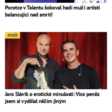
Porotce v Talentu šokoval hadí muž i artisti
balancující nad smrtí!
ZPOVĚĎ
Jaro Slávik o erotické minulosti: Více peněz
jsem si vydělal něčím jiným