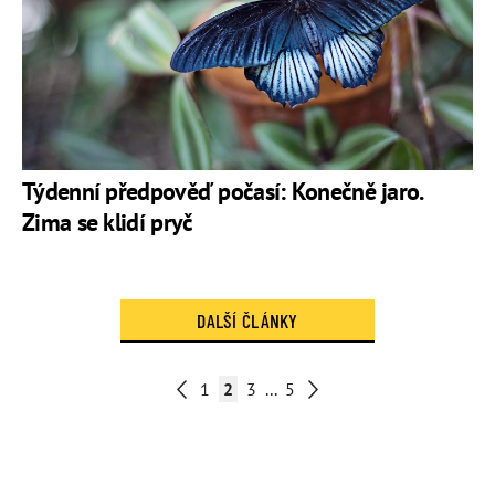
Týdenní předpověď počasí: Konečně jaro.
Zima se klidí pryč
DALŠÍ ČLÁNKY
1
2
3
...
5