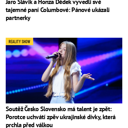
Jaro Slávik a Honza Dědek vyvedli své
tajemné paní Columbové: Pánové ukázali
partnerky
REALITY SHOW
Soutěž Česko Slovensko má talent je zpět:
Porotce uchvátí zpěv ukrajinské dívky, která
prchla před válkou