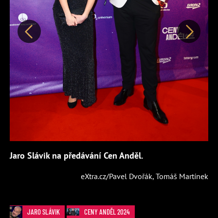
Předchozí
Další
Jaro Slávik na předávání Cen Anděl.
eXtra.cz/Pavel Dvořák, Tomáš Martínek
JARO SLÁVIK
CENY ANDĚL 2024