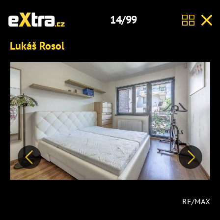
14/99
Lukáš Rosol
Předchozí
Další
RE/MAX