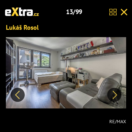
13/99
Lukáš Rosol
Předchozí
Další
RE/MAX