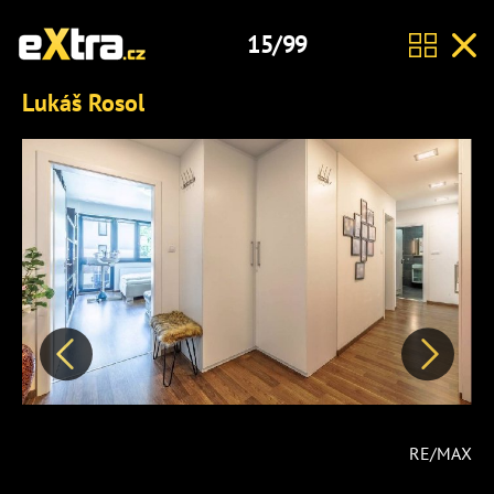
15/99
Lukáš Rosol
Předchozí
Další
RE/MAX