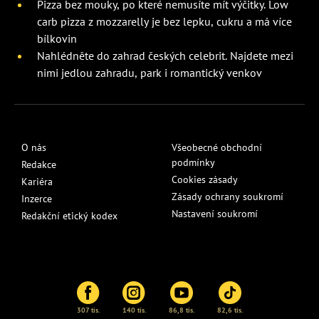
Pizza bez mouky, po které nemusíte mít výčitky. Low
carb pizza z mozzarelly je bez lepku, cukru a má více
bílkovin
Nahlédněte do zahrad českých celebrit. Najdete mezi
nimi jedlou zahradu, park i romantický venkov
O nás
Všeobecné obchodní
podmínky
Redakce
Cookies zásady
Kariéra
Zásady ochrany soukromí
Inzerce
Nastavení soukromí
Redakční etický kodex
307 tis.
140 tis.
86,8 tis.
82,6 tis.