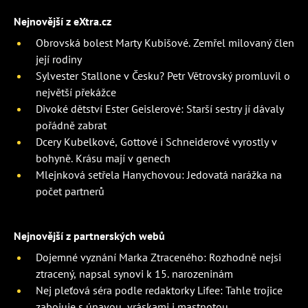
Nejnovější z eXtra.cz
Obrovská bolest Marty Kubišové. Zemřel milovaný člen
její rodiny
Sylvester Stallone v Česku? Petr Větrovský promluvil o
největší překážce
Divoké dětství Ester Geislerové: Starší sestry jí dávaly
pořádně zabrat
Dcery Kubelkové, Gottové i Schneiderové vyrostly v
bohyně. Krásu mají v genech
Mlejnková setřela Hanychovou: Jedovatá narážka na
počet partnerů
Nejnovější z partnerských webů
Dojemné vyznání Marka Ztraceného: Rozhodně nejsi
ztracený, napsal synovi k 15. narozeninám
Nej pleťová séra podle redaktorky Lifee: Tahle trojice
zabojuje s únavou, vráskami i mastnotou