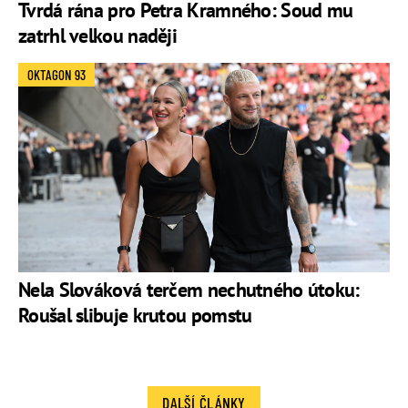
Tvrdá rána pro Petra Kramného: Soud mu
zatrhl velkou naději
OKTAGON 93
Nela Slováková terčem nechutného útoku:
Roušal slibuje krutou pomstu
DALŠÍ ČLÁNKY