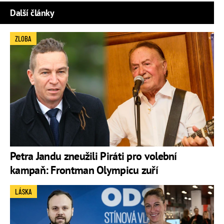
Další články
ZLOBA
Petra Jandu zneužili Piráti pro volební
kampaň: Frontman Olympicu zuří
LÁSKA