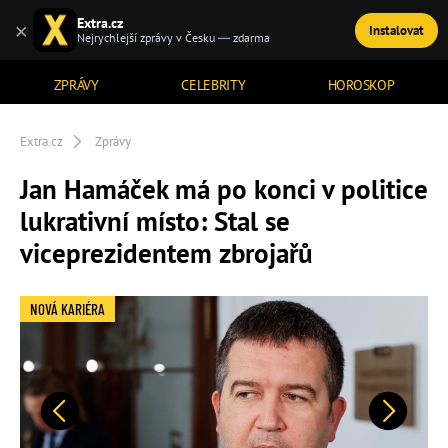
Extra.cz
×
Instalovat
TÉMATA
Nejrychlejší zprávy v Česku — zdarma
ZPRÁVY
CELEBRITY
HOROSKOP
Extra.cz
Zprávy
Jan Hamáček má po konci v politice
lukrativní místo: Stal se
viceprezidentem zbrojařů
NOVÁ KARIÉRA
Předchozí
Další