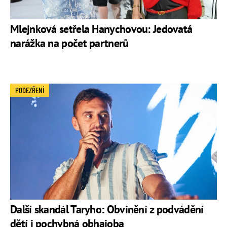
Mlejnková setřela Hanychovou: Jedovatá
narážka na počet partnerů
PODEZŘENÍ
Další skandál Taryho: Obvinění z podvádění
dětí i pochybná obhajoba