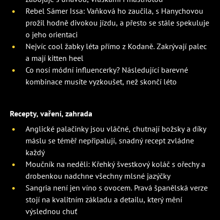
Rebel Sámer Issa: Vaňková ho zaučila, s Hanychovou
prožil hodně divokou jízdu, a přesto se stále spekuluje
o jeho orientaci
Nejvíc cool žabky léta přímo z Kodaně. Zakrývají palec
a mají kitten heel
Co nosí módní influencerky? Následující barevné
kombinace musíte vyzkoušet, než skončí léto
Recepty, vaření, zahrada
Anglické palačinky jsou vláčné, chutnají božsky a díky
máslu se téměř nepřipalují, snadný recept zvládne
každý
Moučník na neděli: Křehký švestkový koláč s ořechy a
drobenkou nadchne všechny mlsné jazýčky
Sangria není jen víno s ovocem. Pravá španělská verze
stojí na kvalitním základu a detailu, který mění
výslednou chuť