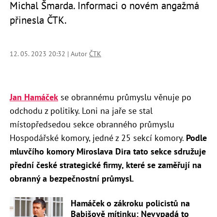
Michal Šmarda. Informaci o novém angažmá
přinesla ČTK.
12. 05. 2023 20:32 | Autor
ČTK
Jan Hamáček
se obrannému průmyslu věnuje po
odchodu z politiky. Loni na jaře se stal
místopředsedou sekce obranného průmyslu
Hospodářské komory, jedné z 25 sekcí komory.
Podle
mluvčího komory Miroslava Dira tato sekce sdružuje
přední české strategické firmy, které se zaměřují na
obranný a bezpečnostní průmysl.
Hamáček o zákroku policistů na
Babišově mítinku: Nevypadá to