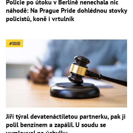
Policie po útoku v Berlíně nenechala nic
náhodě: Na Prague Pride dohlédnou stovky
policistů, koně i vrtulník
SOUD
Jiří týral devatenáctiletou partnerku, pak ji
polil benzínem a zapálil. U soudu se
vymlouval na úchylku