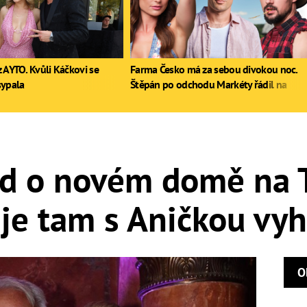
 AYTO. Kvůli Káčkovi se
Farma Česko má za sebou divokou noc.
sypala
Štěpán po odchodu Markéty řádil na
stole, Zdeněk poprvé pil
ad o novém domě na T
o je tam s Aničkou vy
O