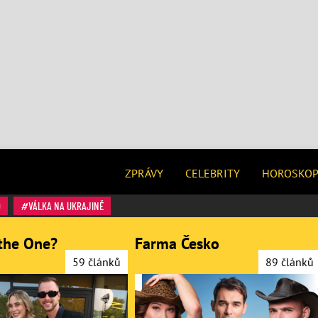
ZPRÁVY
CELEBRITY
HOROSKO
O
VÁLKA NA UKRAJINĚ
the One?
Farma Česko
59 článků
89 článků