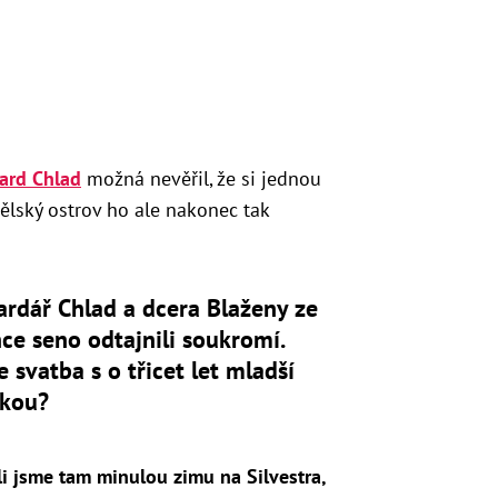
ard Chlad
možná nevěřil, že si jednou
ělský ostrov ho ale nakonec tak
ardář Chlad a dcera Blaženy ze
ce seno odtajnili soukromí.
 svatba s o třicet let mladší
skou?
i jsme tam minulou zimu na Silvestra,