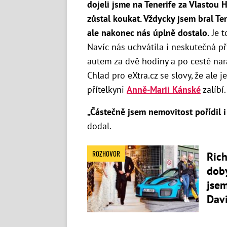
dojeli jsme na Tenerife za Vlastou
zůstal koukat.
Vždycky jsem bral Ten
ale nakonec nás úplně dostalo.
Je t
Navíc nás uchvátila i neskutečná př
autem za dvě hodiny a po cestě nar
Chlad pro eXtra.cz se slovy, že ale j
přítelkyni
Anně-Marii Kánské
zalíbí.
„Částečně jsem nemovitost pořídil i
dodal.
ROZHOVOR
Rich
dob
jsem
Dav