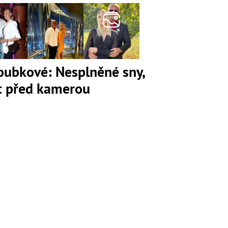
loubkové: Nesplněné sny,
ot před kamerou