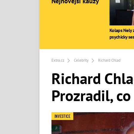
Nejnovější kauzy
Kolaps Nely z
psychicky se
Extra.cz
Celebrity
Richard Chlad
Richard Chl
Prozradil, c
INVESTICE