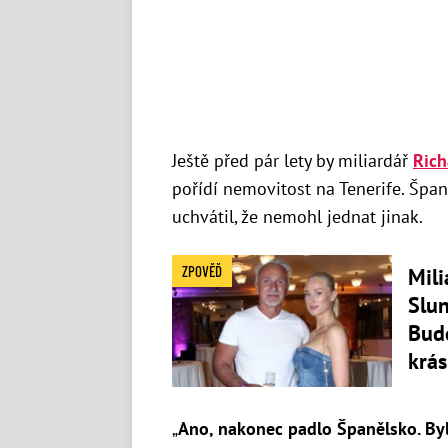
Ještě před pár lety by miliardář
Rich
pořídí nemovitost na Tenerife. Špan
uchvátil, že nemohl jednat jinak.
ZPOVĚĎ
Mili
Slun
Bude
krá
„
Ano, nakonec padlo Španělsko. Byl