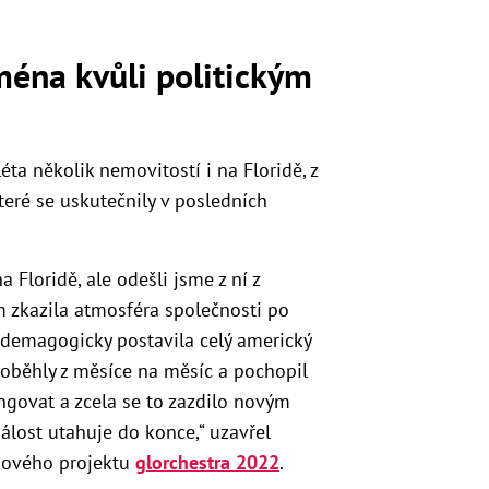
ména kvůli politickým
ta několik nemovitostí i na Floridě, z
které se uskutečnily v posledních
 Floridě, ale odešli jsme z ní z
 zkazila atmosféra společnosti po
t demagogicky postavila celý americký
oběhly z měsíce na měsíc a pochopil
govat a zcela se to zazdilo novým
álost utahuje do konce,“ uzavřel
nového projektu
glorchestra 2022
.