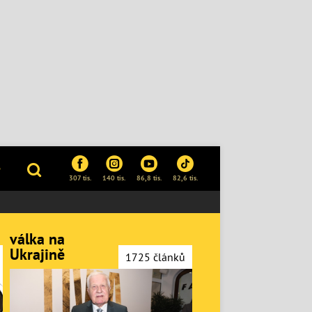
P
307 tis.
140 tis.
86,8 tis.
82,6 tis.
válka na
Ukrajině
1725 článků