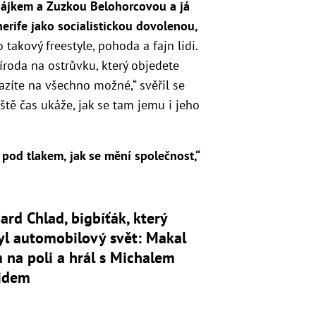
 Hájkem a Zuzkou Belohorcovou a já
erife jako socialistickou dovolenou,
o takový freestyle, pohoda a fajn lidi.
íroda na ostrůvku, který objedete
azíte na všechno možné,“ svěřil se
eště čas ukáže, jak se tam jemu i jeho
 pod tlakem, jak se mění společnost,“
ard Chlad, bigbíťák, který
yl automobilový svět: Makal
 na poli a hrál s Michalem
idem