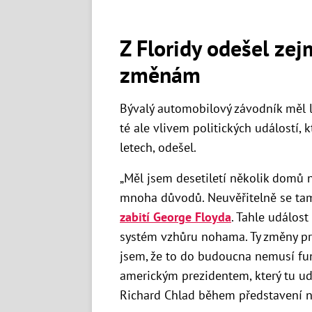
Z Floridy odešel zej
změnám
Bývalý automobilový závodník měl lé
té ale vlivem politických událostí, 
letech, odešel.
„Měl jsem desetiletí několik domů na
mnoha důvodů. Neuvěřitelně se tam
zabití George Floyda
. Tahle událos
systém vzhůru nohama. Ty změny pr
jsem, že to do budoucna nemusí fun
americkým prezidentem, který tu ud
Richard Chlad během představení 