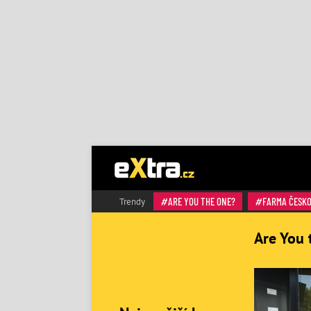
ARE YOU THE ONE?
FARMA ČESK
Trendy
Are You 