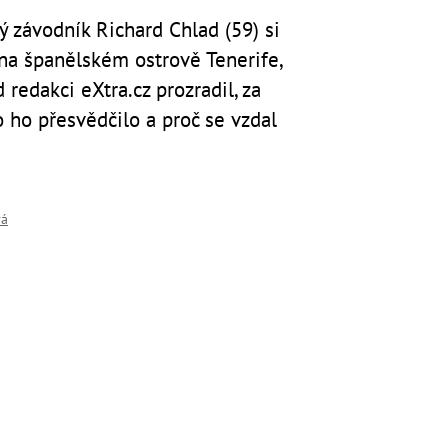
ý závodník Richard Chlad (59) si
 na španělském ostrově Tenerife,
 redakci eXtra.cz prozradil, za
 ho přesvědčilo a proč se vzdal
vá