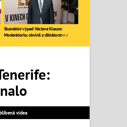
Skandální výpad Václava Klause:
Moderátorku obvinil z diktátorství a
zastal se Ruska
enerife:
hnalo
blíbená videa