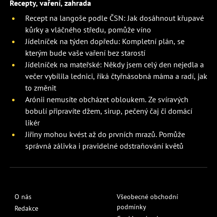
Recepty, vaření, zahrada
Recept na langoše podle ČSN: Jak dosáhnout křupavé
kůrky a vláčného středu, pomůže víno
Jídelníček na týden dopředu: Kompletní plán, se
kterým bude vaše vaření bez starostí
Jídelníček na mateřské: Někdy jsem celý den nejedla a
večer vybílila lednici, říká čtyřnásobná máma a radí, jak
to změnit
Arónii nemusíte obcházet obloukem. Ze svíravých
bobulí připravíte džem, sirup, pečený čaj či domácí
likér
Jiřiny mohou kvést až do prvních mrazů. Pomůže
správná zálivka i pravidelné odstraňování květů
O nás
Všeobecné obchodní
podmínky
Redakce