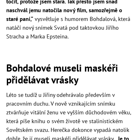
točit, protože jsem stará. Tak přesto jsem snad
naschvál jemu natočila nový film, samozřejmě o
staré paní,“
vysvětluje s humorem Bohdalová, která
natáčí nový snímek Svatá pod taktovkou Jiřího
Stracha a Marka Epsteina.
Bohdalové museli maskéři
přidělávat vrásky
Léto se tudíž u Jiřiny odehrávalo především v
pracovním duchu. V nově vznikajícím snímku
ztvárňuje vitální ženu ve vyšším důchodovém věku,
která píše knihu o svém životě ve stalinistickém
Sovětském svazu. Herečka dokonce vypadá natolik
dobře, že jí museli maskéři přidělávat vrásky.
„Je to