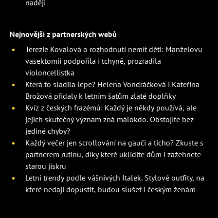
naději
Nejnovější z partnerských webů
Terezie Kovalová o rozhodnutí nemít děti: Manželovu
vasektomii podpořila i tchyně, prozradila
violoncellistka
Která to sladila lépe? Helena Vondráčková i Kateřina
Brožová přidaly k letním šatům zlaté doplňky
Kvíz z českých frazémů: Každý je někdy používá, ale
jejich skutečný význam zná málokdo. Obstojíte bez
jediné chyby?
Každý večer jen scrollování na gauči a ticho? Zkuste s
partnerem rutinu, díky které uklidíte dům i zažehnete
starou jiskru
Letní trendy podle vášnivých Italek. Stylové outfity, na
které nedají dopustit, budou slušet i českým ženám