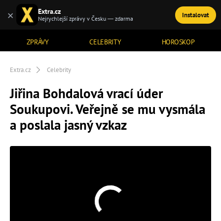
Extra.cz
×
Instalovat
TÉMATA
Nejrychlejší zprávy v Česku — zdarma
ZPRÁVY
CELEBRITY
HOROSKOP
Extra.cz
Celebrity
Jiřina Bohdalová vrací úder
Soukupovi. Veřejně se mu vysmála
a poslala jasný vzkaz