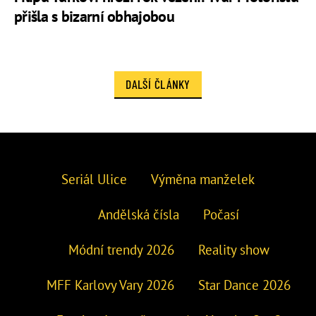
přišla s bizarní obhajobou
DALŠÍ ČLÁNKY
Seriál Ulice
Výměna manželek
Andělská čísla
Počasí
Módní trendy 2026
Reality show
MFF Karlovy Vary 2026
Star Dance 2026