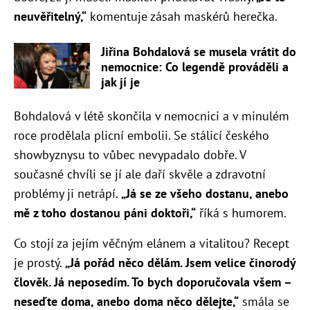
neuvěřitelný,“
komentuje zásah maskérů herečka.
Jiřina Bohdalová se musela vrátit do
nemocnice: Co legendě prováděli a
jak jí je
Bohdalová v létě skončila v nemocnici a v minulém
roce prodělala plicní embolii. Se stálicí českého
showbyznysu to vůbec nevypadalo dobře. V
současné chvíli se jí ale daří skvěle a zdravotní
problémy ji netrápí.
„Já se ze všeho dostanu, anebo
mě z toho dostanou páni doktoři,“
říká s humorem.
Co stojí za jejím věčným elánem a vitalitou? Recept
je prostý.
„Já pořád něco dělám. Jsem velice činorodý
člověk. Já neposedím. To bych doporučovala všem –
neseďte doma, anebo doma něco dělejte,“
smála se