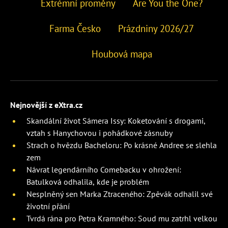
Extrémní proměny
Are You the One?
Farma Česko
Prázdniny 2026/27
Houbová mapa
Nejnovější z eXtra.cz
Skandální život Sámera Issy: Koketování s drogami,
vztah s Hanychovou i pohádkové zásnuby
Strach o hvězdu Bacheloru: Po krásné Andree se slehla
zem
Návrat legendárního Comebacku v ohrožení:
Batulková odhalila, kde je problém
Nesplněný sen Marka Ztraceného: Zpěvák odhalil své
životní přání
Tvrdá rána pro Petra Kramného: Soud mu zatrhl velkou