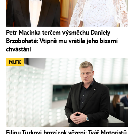
Petr Macinka terčem výsměchu Daniely
Brzobohaté: Vtipně mu vrátila jeho bizarní
chvástání
POLITIK
Filipu Turkovi hrozí rok vězení: Tvář Motoristů