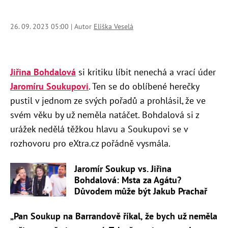
26. 09. 2023 05:00 | Autor
Eliška Veselá
Jiřina Bohdalová
si kritiku líbit nenechá a vrací úder
Jaromíru Soukupovi
. Ten se do oblíbené herečky
pustil v jednom ze svých pořadů a prohlásil, že ve
svém věku by už neměla natáčet. Bohdalová si z
urážek nedělá těžkou hlavu a Soukupovi se v
rozhovoru pro eXtra.cz pořádně vysmála.
Jaromír Soukup vs. Jiřina
Bohdalová: Msta za Agátu?
Důvodem může být Jakub Prachař
„Pan Soukup na Barrandově říkal, že bych už neměla