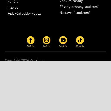
Cookies zásady
Kariéra
Zásady ochrany soukromí
Inzerce
Nastavení soukromí
Redakční etický kodex
307 tis.
140 tis.
86,8 tis.
82,6 tis.
Copyright 2026 © eXtra.cz
Publikování nebo další šíření obsahu serveru
eXtra.cz
je bez
písemného souhlasu zakázáno.