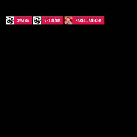
SVATBA
VRTULNÍK
KAREL JANEČEK