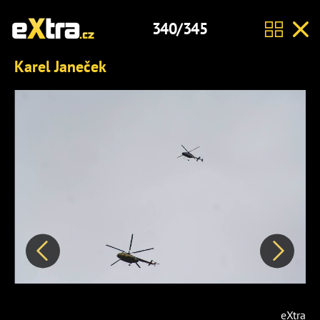
340/345
Karel Janeček
Předchozí
Další
eXtra