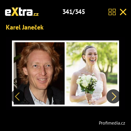
341/345
Karel Janeček
Předchozí
Další
Profimedia.cz