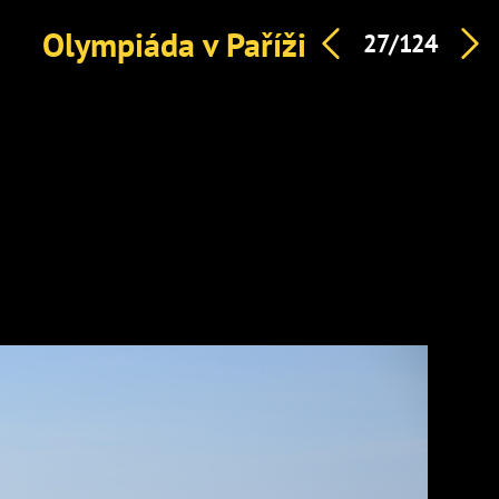
Olympiáda v Paříži
27/124