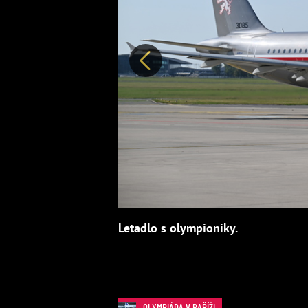
Předchozí
Letadlo s olympioniky.
OLYMPIÁDA V PAŘÍŽI