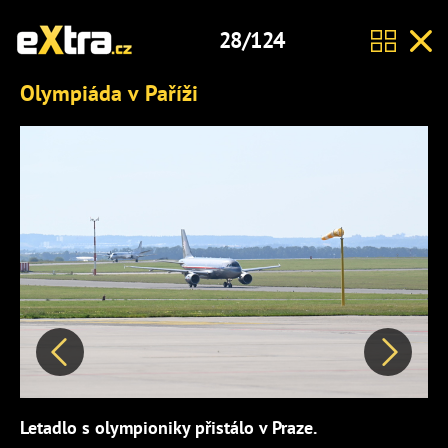
28/124
Olympiáda v Paříži
Předchozí
Další
Letadlo s olympioniky přistálo v Praze.