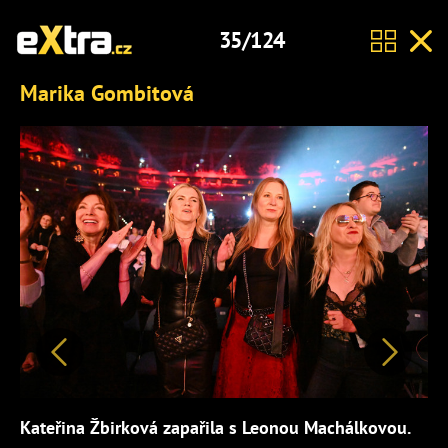
35/124
Marika Gombitová
Předchozí
Další
Kateřina Žbirková zapařila s Leonou Machálkovou.