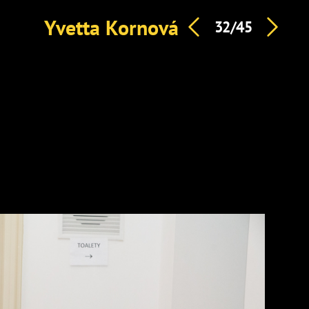
Yvetta Kornová
32/45