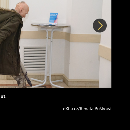
Další
ut.
eXtra.cz/Renata Bušková