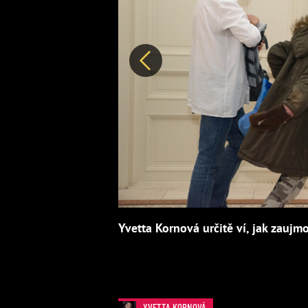
Předchozí
Yvetta Kornová určitě ví, jak zaujmo
YVETTA KORNOVÁ