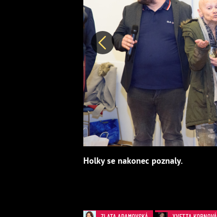
Předchozí
Holky se nakonec poznaly.
ZLATA ADAMOVSKÁ
YVETTA KORNOVÁ