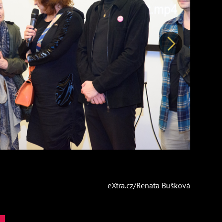
Další
eXtra.cz/Renata Bušková