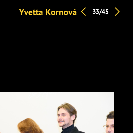
Yvetta Kornová
33/45