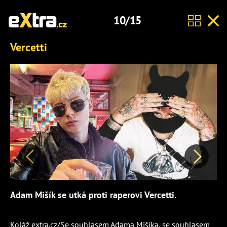
10/15
Vercetti
Předchozí
Další
Adam Mišík se utká proti raperovi Vercetti.
Koláž extra.cz/Se souhlasem Adama Mišíka, se souhlasem