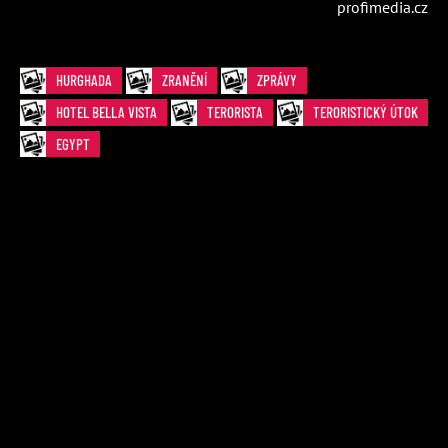
profimedia.cz
HURGHADA
ZRANĚNÍ
ZPRÁVY
HOTEL BELLA VISTA
TERORISTA
TERORISTICKÝ ÚTOK
EGYPT