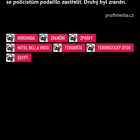
se policistům podařilo zastřelit. Druhý byl zraněn.
profimedia.cz
HURGHADA
ZRANĚNÍ
ZPRÁVY
HOTEL BELLA VISTA
TERORISTA
TERORISTICKÝ ÚTOK
EGYPT