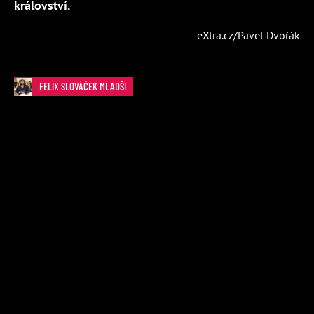
království.
eXtra.cz/Pavel Dvořák
FELIX SLOVÁČEK MLADŠÍ