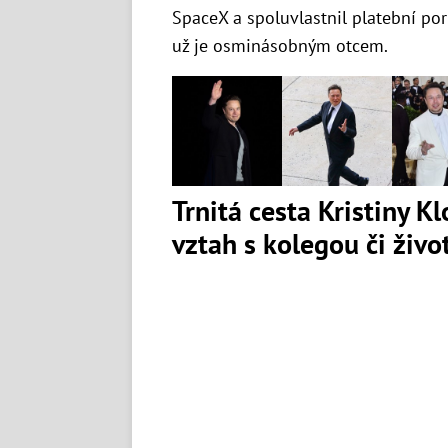
SpaceX a spoluvlastnil platební port
už je osminásobným otcem.
Trnitá cesta Kristiny K
vztah s kolegou či živ