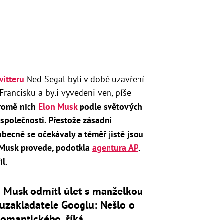
witteru
Ned Segal byli v době uzavření
Francisku a byli vyvedeni ven, píše
romě nich
Elon Musk
podle světových
 společnosti. Přestože zásadní
obecně se očekávaly a téměř jistě jsou
 Musk provede, podotkla
agentura AP
.
il.
n Musk odmítl úlet s manželkou
uzakladatele Googlu: Nešlo o
romantického, říká