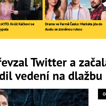
 AYTO. Kvůli Káčkovi se
Drama ve Farmě Česko: Markéta jde do
sypala
duelu se zraněnou rukou
evzal Twitter a začal
il vedení na dlažbu
O