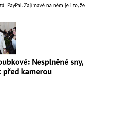
ál PayPal. Zajímavé na něm je i to, že
loubkové: Nesplněné sny,
ot před kamerou