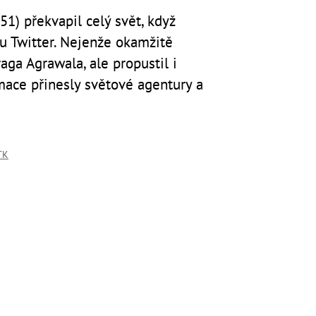
1) překvapil celý svět, když
u Twitter. Nejenže okamžitě
aga Agrawala, ale propustil i
rmace přinesly světové agentury a
TK