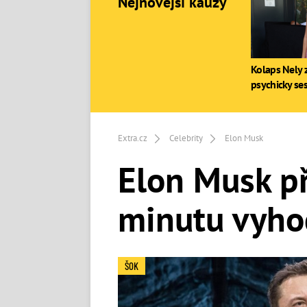
Nejnovější kauzy
Kolaps Nely z
psychicky se
Extra.cz
Celebrity
Elon Musk
Elon Musk př
minutu vyhod
ŠOK