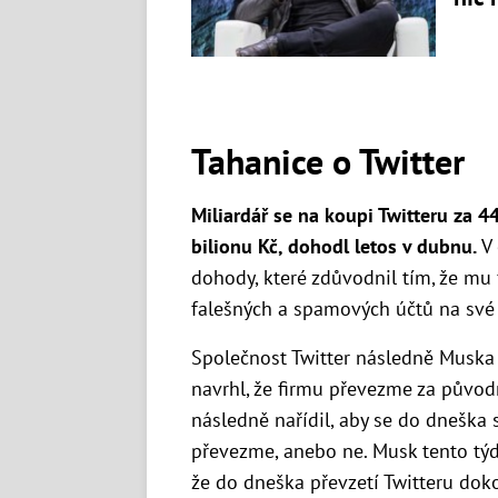
Tahanice o Twitter
Miliardář se na koupi Twitteru za 44
bilionu Kč, dohodl letos v dubnu.
V
dohody, které zdůvodnil tím, že mu
falešných a spamových účtů na své 
Společnost Twitter následně Muska 
navrhl, že firmu převezme za pův
následně nařídil, aby se do dneška s
převezme, anebo ne. Musk tento tý
že do dneška převzetí Twitteru doko