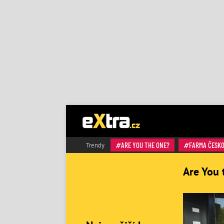
ARE YOU THE ONE?
FARMA ČESK
Trendy
Are You 