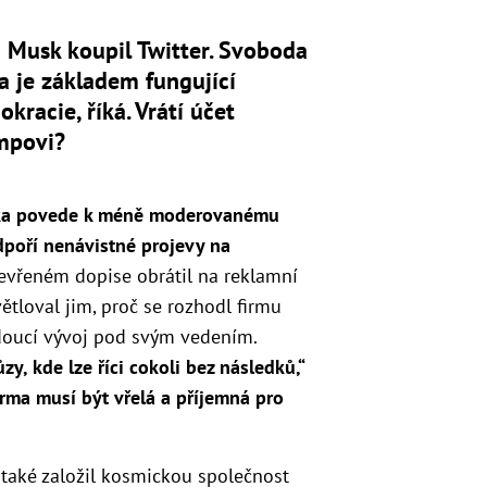
 Musk koupil Twitter. Svoboda
a je základem fungující
kracie, říká. Vrátí účet
mpovi?
tníka povede k méně moderovanému
odpoří nenávistné projevy na
tevřeném dopise obrátil na reklamní
ětloval jim, proč se rozhodl firmu
budoucí vývoj pod svým vedením.
ůzy,
kde lze říci cokoli bez následků,“
orma musí být
vřelá a příjemná pro
také založil kosmickou společnost