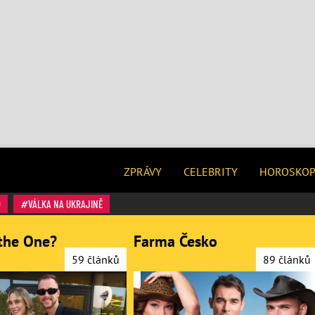
ZPRÁVY
CELEBRITY
HOROSKO
O
VÁLKA NA UKRAJINĚ
the One?
Farma Česko
59 článků
89 článků