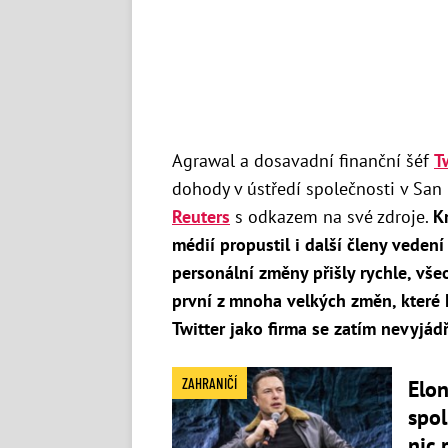
Agrawal a dosavadní finanční šéf
T
dohody v ústředí společnosti v San 
Reuters
s odkazem na své zdroje.
K
médií propustil i další členy vedení
personální změny přišly rychle, vše
první z mnoha velkých změn, které
Twitter jako firma se zatím nevyjádř
ZAHRANIČÍ
Elo
spol
nic 