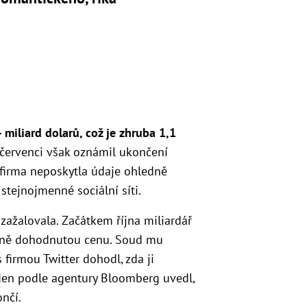
 miliard dolarů, což je zhruba 1,1
 červenci však oznámil ukončení
 firma neposkytla údaje ohledně
stejnojmenné sociální síti.
zažalovala. Začátkem října miliardář
odně dohodnutou cenu. Soud mu
 firmou Twitter dohodl, zda ji
den podle agentury Bloomberg uvedl,
nčí.