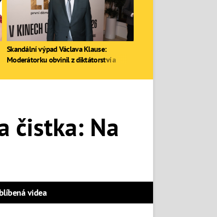
Skandální výpad Václava Klause:
Moderátorku obvinil z diktátorství a
zastal se Ruska
a čistka: Na
blíbená videa