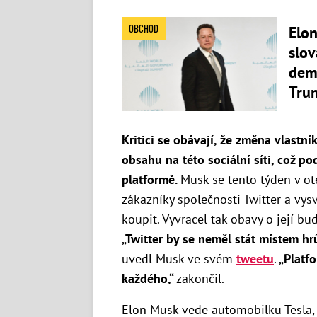
OBCHOD
Elon
slov
demo
Tru
Kritici se obávají, že změna vlas
obsahu na této sociální síti, což p
platformě.
Musk se tento týden v o
zákazníky společnosti Twitter a vysv
koupit. Vyvracel tak obavy o její 
„Twitter by se neměl stát
místem hr
uvedl Musk ve svém
tweetu
.
„Platf
každého,“
zakončil.
Elon Musk vede automobilku Tesla, 