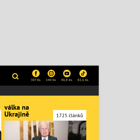
P
307 tis.
140 tis.
86,8 tis.
82,6 tis.
válka na
Ukrajině
1725 článků