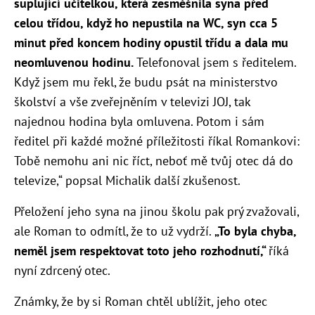
suplující učitelkou, která zesměšnila syna před
celou třídou, když ho nepustila na WC, syn cca 5
minut před koncem hodiny opustil třídu a dala mu
neomluvenou hodinu.
Telefonoval jsem s ředitelem.
Když jsem mu řekl, že budu psát na ministerstvo
školství a vše zveřejněním v televizi JOJ, tak
najednou hodina byla omluvena. Potom i sám
ředitel při každé možné příležitosti říkal Romankovi:
Tobě nemohu ani nic říct, neboť mě tvůj otec dá do
televize,“ popsal Michalik další zkušenost.
Přeložení jeho syna na jinou školu pak prý zvažovali,
ale Roman to odmítl, že to už vydrží.
„To byla chyba,
neměl jsem respektovat toto jeho rozhodnutí,“
říká
nyní zdrcený otec.
Známky, že by si Roman chtěl ublížit, jeho otec