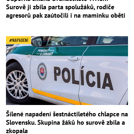
Surově ji zbila parta spolužáků, rodiče
agresorů pak zaútočili i na maminku oběti
NAPADENÍ
Šílené napadení šestnáctiletého chlapce na
Slovensku. Skupina žáků ho surově zbila a
zkopala