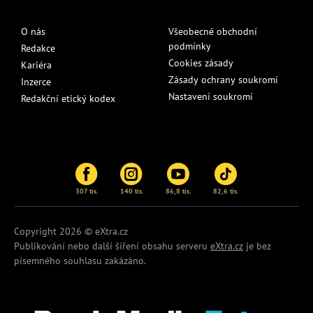
O nás
Všeobecné obchodní
podmínky
Redakce
Cookies zásady
Kariéra
Zásady ochrany soukromí
Inzerce
Nastavení soukromí
Redakční etický kodex
307 tis.
140 tis.
86,8 tis.
82,6 tis.
Copyright 2026 © eXtra.cz
Publikování nebo další šíření obsahu serveru
eXtra.cz
je bez
písemného souhlasu zakázáno.