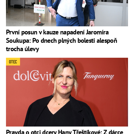
První posun v kauze napadení Jaromíra
Soukupa: Po dnech plných bolesti alespoň
trocha úlevy
OTEC
Pravda o otci dcery Hany Třeštíkové: Z dárce