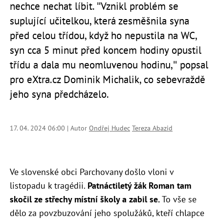
nechce nechat líbit. "V
znikl problém se
suplující učitelkou, která zesměšnila syna
před celou třídou, když ho nepustila na WC,
syn cca 5 minut před koncem hodiny opustil
třídu a dala mu neomluvenou hodinu," popsal
pro eXtra.cz Dominik Michalik, co sebevraždě
jeho syna předcházelo.
17. 04. 2024 06:00 | Autor
Ondřej Hudec
Tereza Abazid
Ve slovenské obci Parchovany došlo vloni v
listopadu k tragédii.
Patnáctiletý žák Roman tam
skočil ze střechy místní školy a zabil se.
To vše se
dělo za povzbuzování jeho spolužáků, kteří chlapce