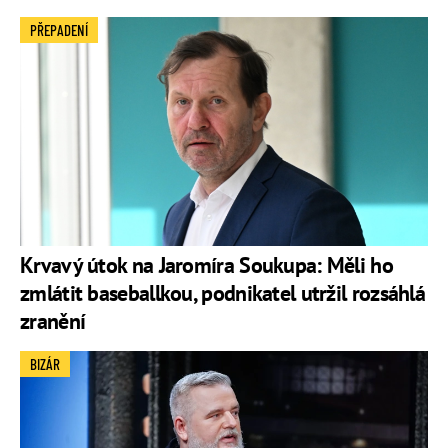
PŘEPADENÍ
Krvavý útok na Jaromíra Soukupa: Měli ho
zmlátit baseballkou, podnikatel utržil rozsáhlá
zranění
BIZÁR