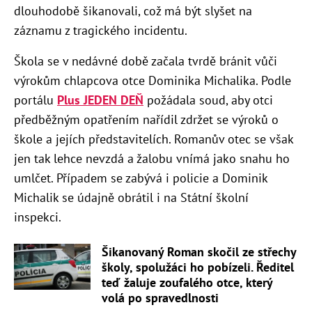
dlouhodobě šikanovali, což má být slyšet na
záznamu z tragického incidentu.
Škola se v nedávné době
začala tvrdě bránit vůči
výrokům chlapcova otce Dominika Michalika. Podle
portálu
Plus JEDEN DEŇ
požádala soud, aby otci
předběžným opatřením nařídil zdržet se výroků o
škole a jejích představitelích. Romanův otec se však
jen tak lehce nevzdá a žalobu vnímá jako snahu ho
umlčet. Případem se zabývá i policie a Dominik
Michalik se údajně obrátil i na Státní školní
inspekci.
Šikanovaný Roman skočil ze střechy
školy, spolužáci ho pobízeli. Ředitel
teď žaluje zoufalého otce, který
volá po spravedlnosti