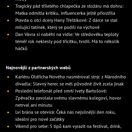
Tragický pád tříletého chlapečka ze stožáru má dohru:
Matka odmítla kritiku, influencerka ještě přiostřila
Pravda o otci dcery Hany Třeštíkové: Z dárce se stal
milující tatínek, který se podílí na výchově
Dan Vávra si naběhl na vidle: Ve středověku teploty
téměř rok neklesly pod třicítku, tvrdil. Má to několik
háčků
Nejnovější z partnerských webů
Kariéru Oldřicha Nového nasměroval strýc z Národního
divadla: Slavný herec se měl původně živit zcela jinak
Poslední telefonát před smrtí Ivety Bartošové:
Zpěvačka zavolala svému slavnému kolegovi, hovor
netrval ani minutu
Lví brána se otevírá: Čeká nás nejsilnější den roku,
ideální pro nové začátky
Víkend pro sebe: 5 tipů kam vyrazit na festival, drink,