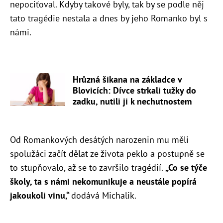
nepociťoval. Kdyby takové byly, tak by se podle něj
tato tragédie nestala a dnes by jeho Romanko byl s
námi.
Hrůzná šikana na základce v
Blovicích: Dívce strkali tužky do
zadku, nutili ji k nechutnostem
Od Romankových desátých narozenin mu měli
spolužáci začít dělat ze života peklo a postupně se
to stupňovalo, až se to završilo tragédií.
„
Co se týče
školy, ta s námi nekomunikuje a neustále popírá
jakoukoli vinu,“
dodává Michalik.