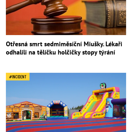
Otřesná smrt sedmiměsíční Miušky. Lékaři
odhalili na tělíčku holčičky stopy týrání
INCIDENT