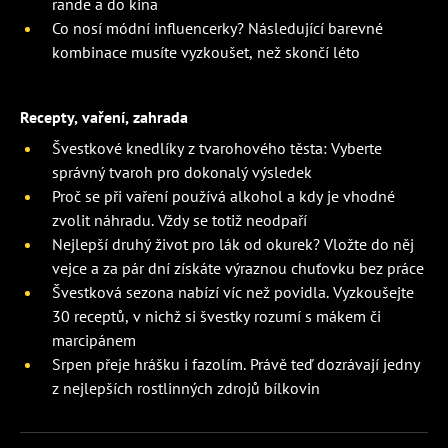
rande a do kina
Co nosí módní influencerky? Následující barevné
kombinace musíte vyzkoušet, než skončí léto
Recepty, vaření, zahrada
Švestkové knedlíky z tvarohového těsta: Vyberte
správný tvaroh pro dokonalý výsledek
Proč se při vaření používá alkohol a kdy je vhodné
zvolit náhradu. Vždy se totiž neodpaří
Nejlepší druhý život pro lák od okurek? Vložte do něj
vejce a za pár dní získáte výraznou chuťovku bez práce
Švestková sezona nabízí víc než povidla. Vyzkoušejte
30 receptů, v nichž si švestky rozumí s mákem či
marcipánem
Srpen přeje hrášku i fazolím. Právě teď dozrávají jedny
z nejlepších rostlinných zdrojů bílkovin