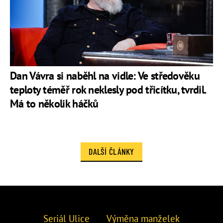
Dan Vávra si naběhl na vidle: Ve středověku
teploty téměř rok neklesly pod třicítku, tvrdil.
Má to několik háčků
DALŠÍ ČLÁNKY
Seriál Ulice
Výměna manželek