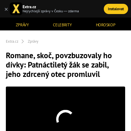
Extra.cz
×
Instalovat
TÉMATA
Nejrychlejší zprávy v Česku — zdarma
ZPRÁVY
CELEBRITY
HOROSKOP
Extra.cz
Zprávy
Romane, skoč, povzbuzovaly ho
dívky: Patnáctiletý žák se zabil,
jeho zdrcený otec promluvil