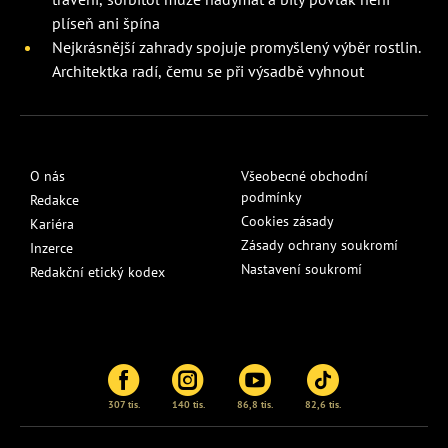
plíseň ani špína
Nejkrásnější zahrady spojuje promyšlený výběr rostlin.
Architektka radí, čemu se při výsadbě vyhnout
O nás
Všeobecné obchodní
podmínky
Redakce
Cookies zásady
Kariéra
Zásady ochrany soukromí
Inzerce
Nastavení soukromí
Redakční etický kodex
307 tis.
140 tis.
86,8 tis.
82,6 tis.