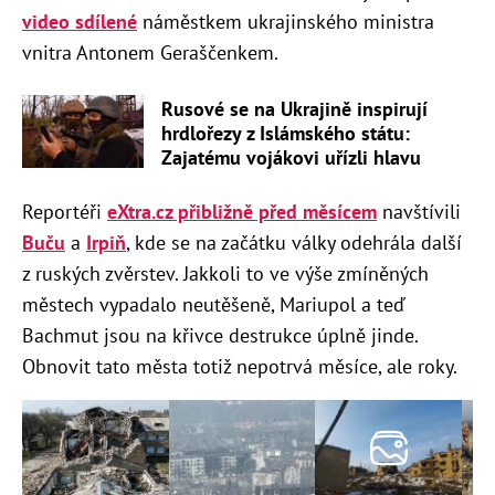
video sdílené
náměstkem ukrajinského ministra
vnitra Antonem Geraščenkem.
Rusové se na Ukrajině inspirují
hrdlořezy z Islámského státu:
Zajatému vojákovi uřízli hlavu
Reportéři
eXtra.cz přibližně před měsícem
navštívili
Buču
a
Irpiň
, kde se na začátku války odehrála další
z ruských zvěrstev. Jakkoli to ve výše zmíněných
městech vypadalo neutěšeně, Mariupol a teď
Bachmut jsou na křivce destrukce úplně jinde.
Obnovit tato města totiž nepotrvá měsíce, ale roky.