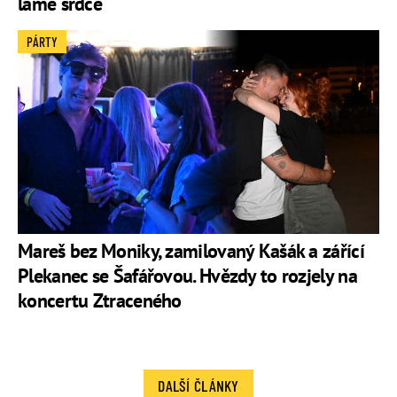
láme srdce
PÁRTY
Mareš bez Moniky, zamilovaný Kašák a zářící
Plekanec se Šafářovou. Hvězdy to rozjely na
koncertu Ztraceného
DALŠÍ ČLÁNKY