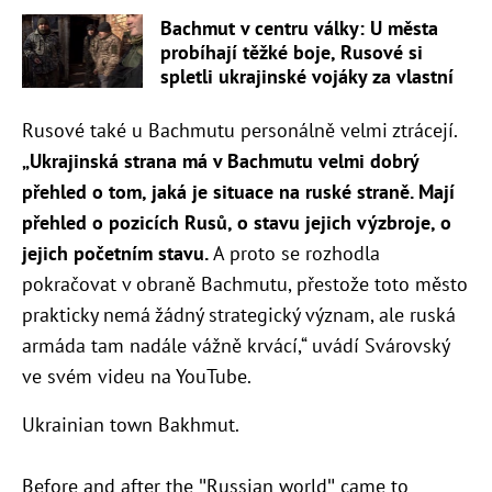
Bachmut v centru války: U města
probíhají těžké boje, Rusové si
spletli ukrajinské vojáky za vlastní
Rusové také u Bachmutu personálně velmi ztrácejí.
„Ukrajinská strana má v Bachmutu velmi dobrý
přehled o tom, jaká je situace na ruské straně. Mají
přehled o pozicích Rusů, o stavu jejich výzbroje, o
jejich početním stavu.
A proto se rozhodla
pokračovat v obraně Bachmutu, přestože toto město
prakticky nemá žádný strategický význam, ale ruská
armáda tam nadále vážně krvácí,“ uvádí Svárovský
ve svém videu na YouTube.
Ukrainian town Bakhmut.
Before and after the "Russian world" came to