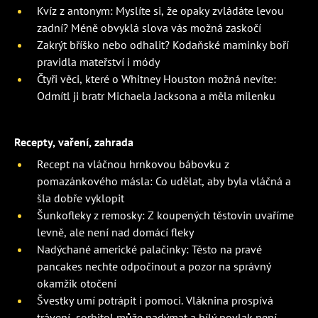
Kvíz z antonym: Myslíte si, že opaky zvládáte levou
zadní? Méně obvyklá slova vás možná zaskočí
Zakrýt bříško nebo odhalit? Kodaňské maminky boří
pravidla mateřství i módy
Čtyři věci, které o Whitney Houston možná nevíte:
Odmítl ji bratr Michaela Jacksona a měla milenku
Recepty, vaření, zahrada
Recept na vláčnou hrnkovou bábovku z
pomazánkového másla: Co udělat, aby byla vláčná a
šla dobře vyklopit
Šunkofleky z remosky: Z koupených těstovin uvaříme
levně, ale není nad domácí fleky
Nadýchané americké palačinky: Těsto na pravé
pancakes nechte odpočinout a pozor na správný
okamžik otočení
Švestky umí potrápit i pomoci. Vláknina prospívá
trávení, sorbitol může nadýmat a bílý povlak není