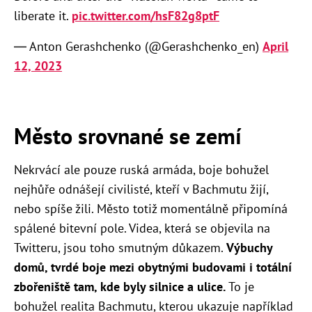
liberate it.
pic.twitter.com/hsF82g8ptF
— Anton Gerashchenko (@Gerashchenko_en)
April
12, 2023
Město srovnané se zemí
Nekrvácí ale pouze ruská armáda, boje bohužel
nejhůře odnášejí civilisté, kteří v Bachmutu žijí,
nebo spíše žili. Město totiž momentálně připomíná
spálené bitevní pole. Videa, která se objevila na
Twitteru, jsou toho smutným důkazem.
Výbuchy
domů, tvrdé boje mezi obytnými budovami i totální
zbořeniště tam, kde byly silnice a ulice.
To je
bohužel realita Bachmutu, kterou ukazuje například