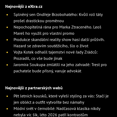
Nejnovější z eXtra.cz
Splněný sen Ondřeje Brzobohatého: Kvůli roli táty
prošel drastickou proměnou
Nepochopitelná rána pro Marka Ztraceného. Leoš
Mareš ho využil pro vlastní promo
Produkce skandální reality show hasí další průšvih.
Hazard se zdravím soutěžícího, šlo o život
Vojta Kotek odhalil tajemství nové řady Zrádců:
Prozradil, co vše bude jinak
Jaromíra Soukupa zmlátili na jeho zahradě: Trest pro
pachatele bude přísný, varuje advokát
Nejnovější z partnerských webů
Pět letních kousků, které vyřeší styling za vás: Stačí je
jen obléct a outfit vytvoříte bez námahy
Módní svět v černobílé: Nadčasová klasika nikdy
nebyla víc šik, léto 2026 patří kontrastům