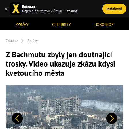
Extra.cz
×
Instalovat
TÉMATA
Nejrychlejší zprávy v Česku — zdarma
ZPRÁVY
CELEBRITY
HOROSKOP
Extra.cz
Zprávy
Z Bachmutu zbyly jen doutnající
trosky. Video ukazuje zkázu kdysi
kvetoucího města
Předchozí
Další