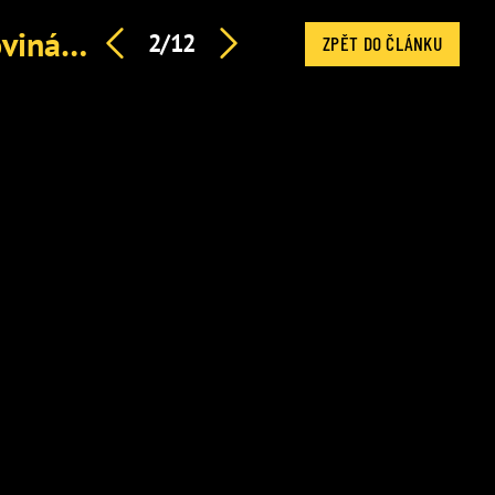
Vyhrocený střet Babiše s Fridrichovou: Premiér před novinářkou prchnul z tiskovky
2/12
ZPĚT DO ČLÁNKU