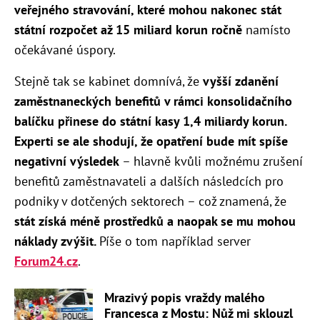
veřejného stravování, které mohou nakonec stát
státní rozpočet až 15 miliard korun ročně
namísto
očekávané úspory.
Stejně tak se kabinet domnívá, že
vyšší zdanění
zaměstnaneckých benefitů v rámci konsolidačního
balíčku přinese do státní kasy 1,4 miliardy korun.
Experti se ale shodují, že opatření bude mít spíše
negativní výsledek
– hlavně kvůli možnému zrušení
benefitů zaměstnavateli a dalších následcích pro
podniky v dotčených sektorech –
což znamená, že
stát získá méně prostředků a naopak se mu mohou
náklady zvýšit.
Píše o tom například server
Forum24.cz
.
Mrazivý popis vraždy malého
Francesca z Mostu: Nůž mi sklouzl