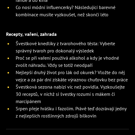
rande a do kina
Co nosí módní influencerky? Následující barevné
kombinace musíte vyzkoušet, než skončí léto
Recepty, vaření, zahrada
Švestkové knedlíky z tvarohového těsta: Vyberte
správný tvaroh pro dokonalý výsledek
Proč se při vaření používá alkohol a kdy je vhodné
zvolit náhradu. Vždy se totiž neodpaří
Nejlepší druhý život pro lák od okurek? Vložte do něj
vejce a za pár dní získáte výraznou chuťovku bez práce
Švestková sezona nabízí víc než povidla. Vyzkoušejte
30 receptů, v nichž si švestky rozumí s mákem či
marcipánem
Srpen přeje hrášku i fazolím. Právě teď dozrávají jedny
z nejlepších rostlinných zdrojů bílkovin