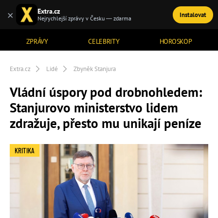
Extra.cz
×
Instalovat
TÉMATA
Nejrychlejší zprávy v Česku — zdarma
ZPRÁVY
CELEBRITY
HOROSKOP
Extra.cz
Lidé
Zbyněk Stanjura
Vládní úspory pod drobnohledem:
Stanjurovo ministerstvo lidem
zdražuje, přesto mu unikají peníze
KRITIKA