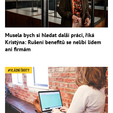
Musela bych si hledat další práci, říká
Kristýna: Rušení benefitů se nelíbí lidem
ani firmám
VLÁDNÍ ŠKRTY