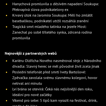
Hanychová promluvila o děsivém napadení Soukupa:
Překvapivá slova podnikatelovy ex
Krvavý útok na Jaromíra Soukupa: Měli ho zmlátit
baseballkou, podnikatel utržil rozsáhlá zranění
Tragická smrt mladého tatínka na jezeře Most:
Zanechal po sobě tříletého synka, zdrcená rodina
promluvila
Nejnovější z partnerských webů
Kariéru Oldřicha Nového nasměroval strýc z Národního
divadla: Slavný herec se měl původně živit zcela jinak
Poslední telefonát před smrtí Ivety Bartošové:
Zpěvačka zavolala svému slavnému kolegovi, hovor
netrval ani minutu
Lví brána se otevírá: Čeká nás nejsilnější den roku,
ideální pro nové začátky
Víkend pro sebe: 5 tipů kam vyrazit na festival, drink,