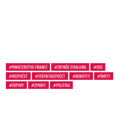
MINISTERSTVO FINANCÍ
ZBYNĚK STANJURA
ODS
ROZPOČET
STÁTNÍ ROZPOČET
BENEFITY
ŠKRTY
ÚSPORY
ZPRÁVY
POLITIKA