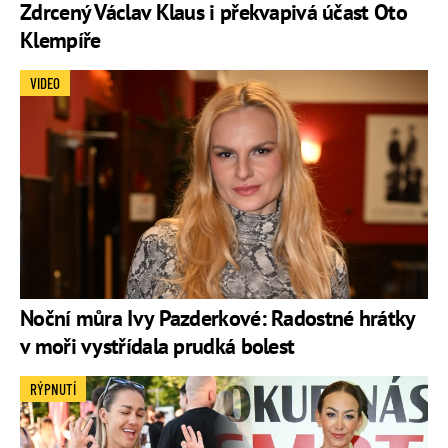
Zdrcený Václav Klaus i překvapivá účast Oto
Klempíře
VIDEO
Noční můra Ivy Pazderkové: Radostné hrátky
v moři vystřídala prudká bolest
RÝPNUTÍ