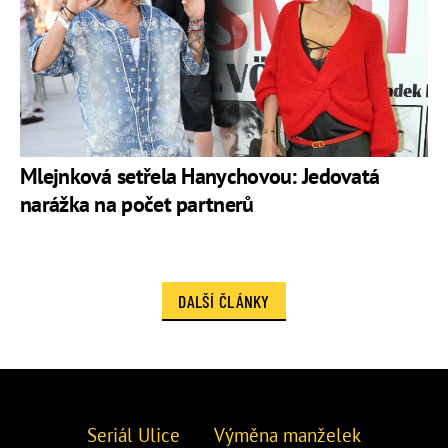
Mlejnková setřela Hanychovou: Jedovatá
narážka na počet partnerů
DALŠÍ ČLÁNKY
Seriál Ulice
Výměna manželek