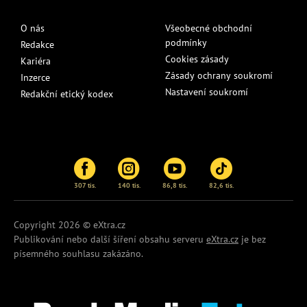
O nás
Všeobecné obchodní
podmínky
Redakce
Cookies zásady
Kariéra
Zásady ochrany soukromí
Inzerce
Nastavení soukromí
Redakční etický kodex
307 tis.
140 tis.
86,8 tis.
82,6 tis.
Copyright 2026 © eXtra.cz
Publikování nebo další šíření obsahu serveru
eXtra.cz
je bez
písemného souhlasu zakázáno.