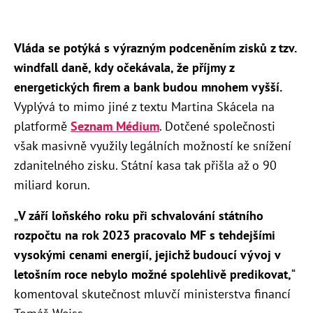
Vláda se potýká s výrazným podceněním zisků z tzv.
windfall daně, kdy očekávala, že příjmy z
energetických firem a bank budou mnohem vyšší.
Vyplývá to mimo jiné z textu Martina Skácela na
platformě
Seznam Médium
. Dotčené společnosti
však masivně využily legálních možností ke snížení
zdanitelného zisku. Státní kasa tak přišla až o 90
miliard korun.
„
V září loňského roku při schvalování státního
rozpočtu na rok 2023 pracovalo MF s tehdejšími
vysokými cenami energií, jejichž budoucí vývoj v
letošním roce nebylo možné spolehlivě predikovat,
“
komentoval skutečnost mluvčí ministerstva financí