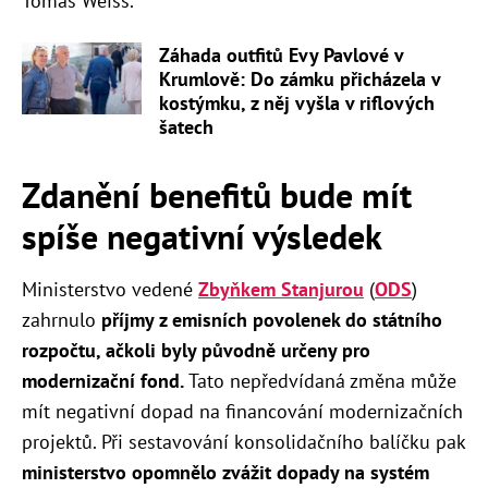
Tomáš Weiss.
Záhada outfitů Evy Pavlové v
Krumlově: Do zámku přicházela v
kostýmku, z něj vyšla v riflových
šatech
Zdanění benefitů bude mít
spíše negativní výsledek
Ministerstvo vedené
Zbyňkem Stanjurou
(
ODS
)
zahrnulo
příjmy z emisních povolenek do státního
rozpočtu, ačkoli byly původně určeny pro
modernizační fond.
Tato nepředvídaná změna může
mít negativní dopad na financování modernizačních
projektů.
Při sestavování konsolidačního balíčku pak
ministerstvo opomnělo zvážit dopady na systém