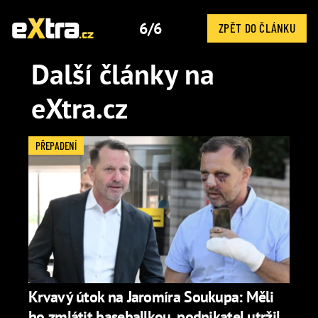
6/6
ZPĚT DO ČLÁNKU
Další články na
eXtra.cz
PŘEPADENÍ
Krvavý útok na Jaromíra Soukupa: Měli
ho zmlátit baseballkou, podnikatel utržil