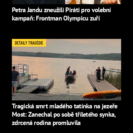
Petra Jandu zneužili Piráti pro volební
kampaň: Frontman Olympicu zuří
DETAILY TRAGÉDIE
Tragická smrt mladého tatínka na jezeře
Most: Zanechal po sobě tříletého synka,
zdrcená rodina promluvila