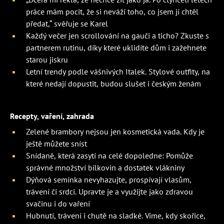
práce mám pocit, že si neváží toho, co jsem jí chtěl
předat,“ svěřuje se Karel
Každý večer jen scrollování na gauči a ticho? Zkuste s
partnerem rutinu, díky které uklidíte dům i zažehnete
starou jiskru
Letní trendy podle vášnivých Italek. Stylové outfity, na
které nedají dopustit, budou slušet i českým ženám
Recepty, vaření, zahrada
Zelené brambory nejsou jen kosmetická vada. Kdy je
ještě můžete sníst
Snídaně, která zasytí na celé dopoledne: Pomůže
správné množství bílkovin a dostatek vlákniny
Dýňová semínka nevyhazujte, prospívají vlasům,
trávení či srdci. Upravte je a využijte jako zdravou
svačinu i do vaření
Hubnutí, trávení i chutě na sladké. Víme, kdy skořice,