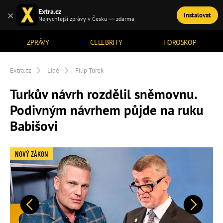
Extra.cz
×
Instalovat
TÉMATA
Nejrychlejší zprávy v Česku — zdarma
ZPRÁVY
CELEBRITY
HOROSKOP
Extra.cz
Lidé
Filip Turek
Turkův návrh rozdělil sněmovnu.
Podivným návrhem půjde na ruku
Babišovi
NOVÝ ZÁKON
Předchozí
Další