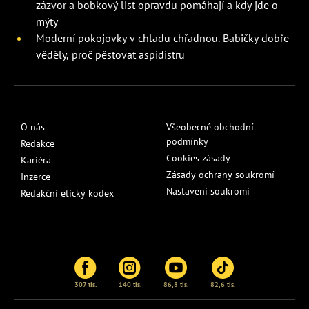
zázvor a bobkový list opravdu pomáhají a kdy jde o
mýty
Moderní pokojovky v chladu chřadnou. Babičky dobře
věděly, proč pěstovat aspidistru
O nás
Všeobecné obchodní
podmínky
Redakce
Cookies zásady
Kariéra
Zásady ochrany soukromí
Inzerce
Nastavení soukromí
Redakční etický kodex
307 tis.
140 tis.
86,8 tis.
82,6 tis.