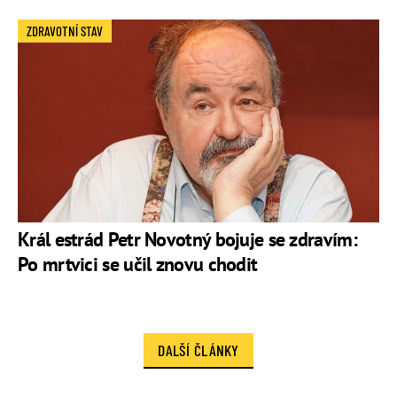
ZDRAVOTNÍ STAV
Král estrád Petr Novotný bojuje se zdravím:
Po mrtvici se učil znovu chodit
DALŠÍ ČLÁNKY