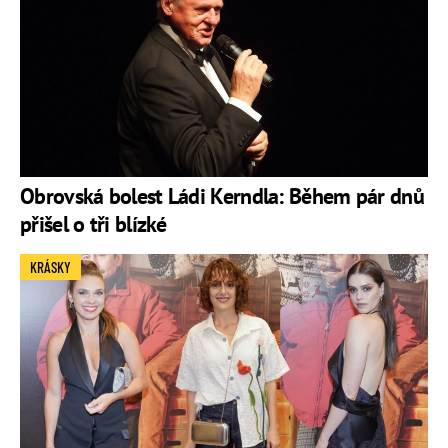
Obrovská bolest Ládi Kerndla: Během pár dnů
přišel o tři blízké
KRÁSKY