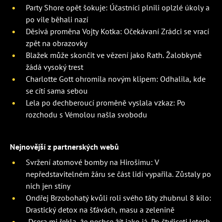
Party Shore opět šokuje: Účastníci plnili oplzlé úkoly a
po vile běhali nazí
Děsivá proměna Vojty Kotka: Očekávaní Zrádci se vrací
zpět na obrazovky
Blažek může skončit ve vězení jako Rath. Žalobkyně
žádá vysoký trest
Charlotte Gott ohromila novým klipem: Odhalila, kde
se cítí sama sebou
Lela po dechberoucí proměně vyslala vzkaz: Po
rozchodu s Vémolou našla svobodu
Nejnovější z partnerských webů
Svržení atomové bomby na Hirošimu: V
nepředstavitelném žáru se část lidí vypařila. Zůstaly po
nich jen stíny
Ondřej Brzobohatý kvůli roli svého táty zhubnul 8 kilo:
Drastický detox na šťávách, masu a zelenině
„Dcera mi řekla, že nechce žít jako já. Po čtyřiceti letech