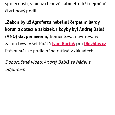
společnosti, v nichž členové kabinetu drží nejméně
čtvrtinový podíl.
„Zákon by už Agrofertu nebránil čerpat miliardy
korun z dotací a zakázek, i kdyby byl Andrej Babiš
(ANO) dál premiérem,“
komentoval navrhovaný
zákon bývalý šéf Pirátů
Ivan Bartoš
pro
iRozhlas.cz
.
Právní stát se podle něho otřásá v základech.
Doporučené video: Andrej Babiš se hádal s
odpůrcem