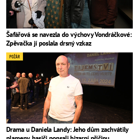
Šafářová se navezla do výchovy Vondráčkové:
Zpěvačka jí poslala drsný vzkaz
POŽÁR
Drama u Daniela Landy: Jeho dům zachvátily
plameny, hasiči popsali bizarní příčinu