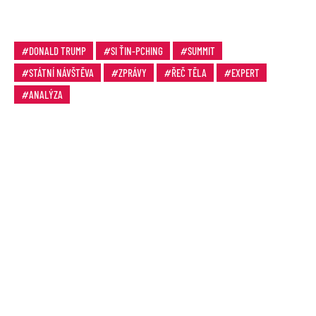
DONALD TRUMP
SI ŤIN-PCHING
SUMMIT
STÁTNÍ NÁVŠTĚVA
ZPRÁVY
ŘEČ TĚLA
EXPERT
ANALÝZA