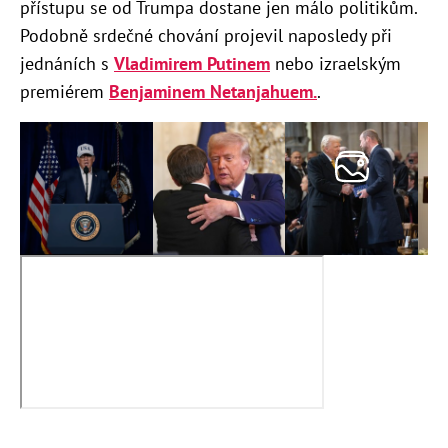
přístupu se od Trumpa dostane jen málo politikům.
Podobně srdečné chování projevil naposledy při
jednáních s
Vladimirem Putinem
nebo izraelským
premiérem
Benjaminem Netanjahuem.
.