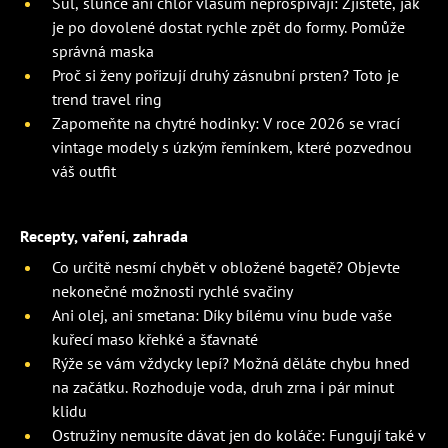
Sůl, slunce ani chlor vlasům neprospívají: Zjistěte, jak
je po dovolené dostat rychle zpět do formy. Pomůže
správná maska
Proč si ženy pořizují druhý zásnubní prsten? Toto je
trend travel ring
Zapomeňte na chytré hodinky: V roce 2026 se vrací
vintage modely s úzkým řemínkem, které pozvednou
váš outfit
Recepty, vaření, zahrada
Co určitě nesmí chybět v obložené bagetě? Objevte
nekonečné možnosti rychlé svačiny
Ani olej, ani smetana: Díky bílému vínu bude vaše
kuřecí maso křehké a šťavnaté
Rýže se vám vždycky lepí? Možná děláte chybu hned
na začátku. Rozhoduje voda, druh zrna i pár minut
klidu
Ostružiny nemusíte dávat jen do koláče: Fungují také v