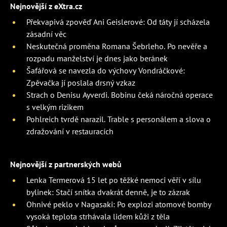
Nejnovější z eXtra.cz
Překvapivá zpověď Ani Geislerové: Od táty jí scházela
zásadní věc
Neskutečná proměna Romana Šebrleho. Po nevěře a
rozpadu manželství je dnes jako beránek
Šafářová se navezla do výchovy Vondráčkové:
Zpěvačka jí poslala drsný vzkaz
Strach o Denisu Ayverdi. Bobinu čeká náročná operace
s velkým rizikem
Pohlreich tvrdě narazil. Trable s personálem a slova o
zdražování v restauracích
Nejnovější z partnerských webů
Lenka Termerová 15 let po těžké nemoci věří v sílu
bylinek: Stačí snítka dvakrát denně, je to zázrak
Ohnivé peklo v Nagasaki: Po explozi atomové bomby
vysoká teplota strhávala lidem kůži z těla