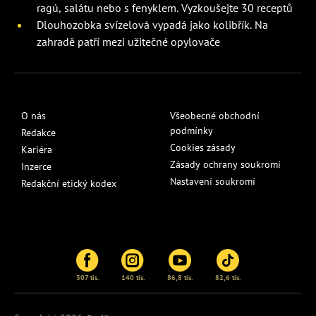
ragú, salátu nebo s fenyklem. Vyzkoušejte 30 receptů
Dlouhozobka svízelová vypadá jako kolibřík. Na
zahradě patří mezi užitečné opylovače
O nás
Všeobecné obchodní
podmínky
Redakce
Cookies zásady
Kariéra
Zásady ochrany soukromí
Inzerce
Nastavení soukromí
Redakční etický kodex
307 tis.
140 tis.
86,8 tis.
82,6 tis.