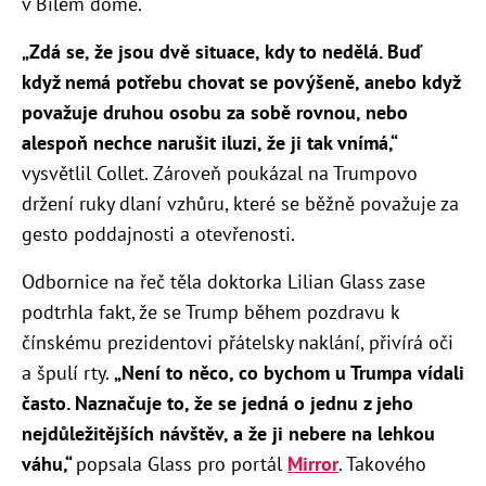
v Bílém domě.
„
Zdá se, že jsou dvě situace, kdy to nedělá. Buď
když nemá potřebu chovat se povýšeně, anebo když
považuje druhou osobu za sobě rovnou, nebo
alespoň nechce narušit iluzi, že ji tak vnímá,“
vysvětlil Collet. Zároveň poukázal na Trumpovo
držení ruky dlaní vzhůru, které se běžně považuje za
gesto poddajnosti a otevřenosti.
Odbornice na řeč těla doktorka Lilian Glass zase
podtrhla fakt, že se Trump během pozdravu k
čínskému prezidentovi přátelsky naklání, přivírá oči
a špulí rty.
„N
ení to něco, co bychom u Trumpa vídali
často. Naznačuje to, že se jedná o jednu z jeho
nejdůležitějších návštěv, a že ji nebere na lehkou
váhu,“
popsala Glass pro portál
Mirror
. Takového