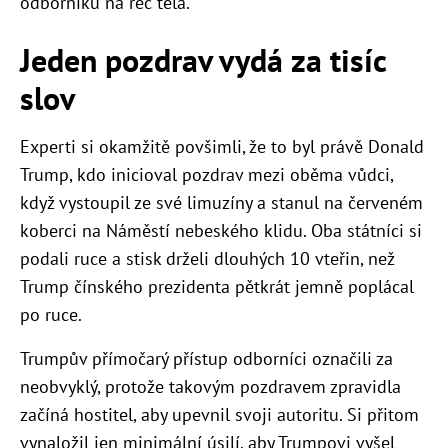
odborníků na řeč těla.
Jeden pozdrav vydá za tisíc
slov
Experti si okamžitě povšimli, že to byl právě Donald
Trump, kdo inicioval pozdrav mezi oběma vůdci,
když vystoupil ze své limuzíny a stanul na červeném
koberci na Náměstí nebeského klidu. Oba státníci si
podali ruce a stisk drželi dlouhých 10 vteřin, než
Trump čínského prezidenta pětkrát jemně poplácal
po ruce.
Trumpův přímočarý přístup odborníci označili za
neobvyklý, protože takovým pozdravem zpravidla
začíná hostitel, aby upevnil svoji autoritu. Si přitom
vynaložil jen minimální úsilí, aby Trumpovi vyšel