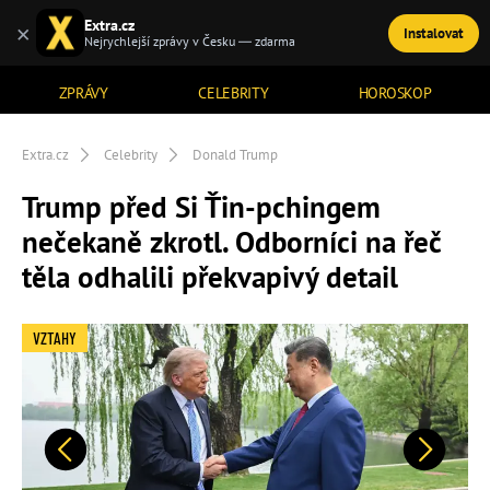
Extra.cz
×
Instalovat
TÉMATA
Nejrychlejší zprávy v Česku — zdarma
ZPRÁVY
CELEBRITY
HOROSKOP
Extra.cz
Celebrity
Donald Trump
Trump před Si Ťin-pchingem
nečekaně zkrotl. Odborníci na řeč
těla odhalili překvapivý detail
VZTAHY
Předchozí
Další