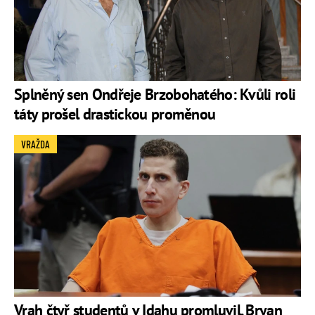
Splněný sen Ondřeje Brzobohatého: Kvůli roli
táty prošel drastickou proměnou
VRAŽDA
Vrah čtyř studentů v Idahu promluvil. Bryan