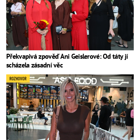
Překvapivá zpověď Ani Geislerové: Od táty jí
scházela zásadní věc
ROZHOVOR