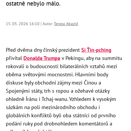
ostatně nebylo málo.
15. 05. 2026 16:10 | Autor
Tereza Abazid
Před dvěma dny čínský prezident
Si Ťin-pching
přivítal
Donalda Trumpa
v Pekingu, aby na summitu
rokovali o budoucnosti bilaterálních vztahů mezi
oběma světovými mocnostmi. Hlavními body
diskuse byly obchodní zájmy mezi Čínou a
Spojenými státy, trh s ropou a ožehavé otázky
ohledně Íránu i Tchaj-wanu. Vzhledem k vysokým
sázkám na poli mezinárodního obchodu i
globálních konfliktů byli oba státníci od prvního
podání ruky pod drobnohledem komentátorů a