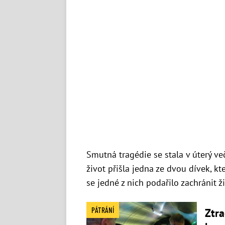
Smutná tragédie se stala v úterý ve
život přišla jedna ze dvou dívek, kt
se jedné z nich podařilo zachránit ž
PÁTRÁNÍ
Ztr