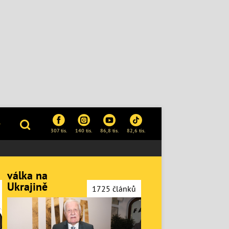
P
307 tis.
140 tis.
86,8 tis.
82,6 tis.
válka na
Ukrajině
1725 článků