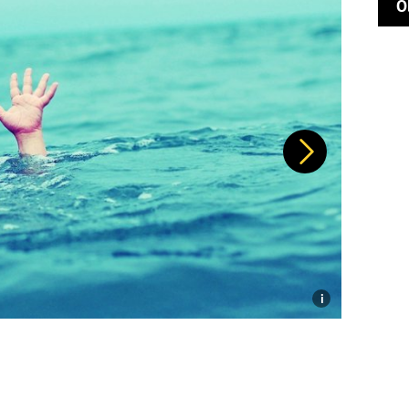
O
Další