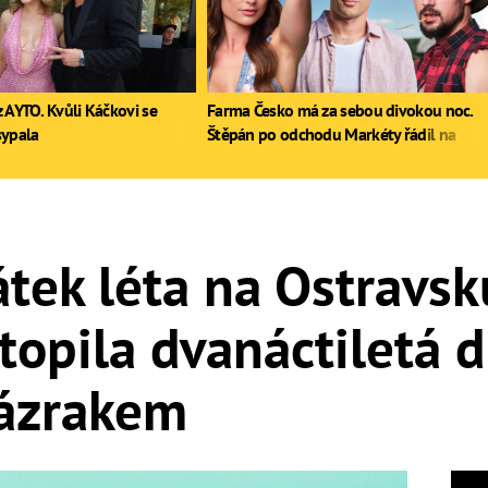
 AYTO. Kvůli Káčkovi se
Farma Česko má za sebou divokou noc.
sypala
Štěpán po odchodu Markéty řádil na
stole, Zdeněk poprvé pil
tek léta na Ostravsku
topila dvanáctiletá d
zázrakem