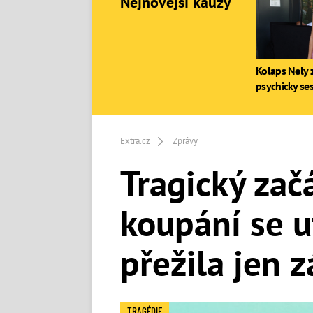
Nejnovější kauzy
Kolaps Nely z
psychicky se
Extra.cz
Zprávy
Tragický začá
koupání se u
přežila jen 
TRAGÉDIE