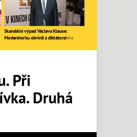
Skandální výpad Václava Klause:
Moderátorku obvinil z diktátorství a
zastal se Ruska
. Při
ívka. Druhá