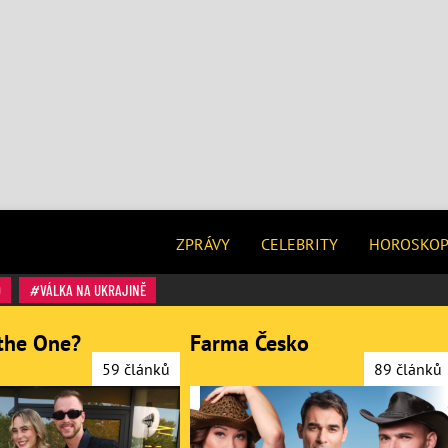
ZPRÁVY
CELEBRITY
HOROSKO
O
VÁLKA NA UKRAJINĚ
the One?
Farma Česko
59 článků
89 článků