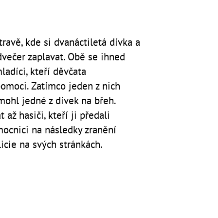
travě, kde si dvanáctiletá dívka a
dvečer zaplavat. Obě se ihned
ladíci, kteří děvčata
 pomoci. Zatímco jeden z nich
mohl jedné z dívek na břeh.
až hasiči, kteří ji předali
ocnici na následky zranění
icie na svých stránkách.