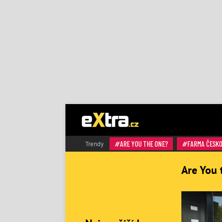
ARE YOU THE ONE?
FARMA ČESK
Trendy
Are You 