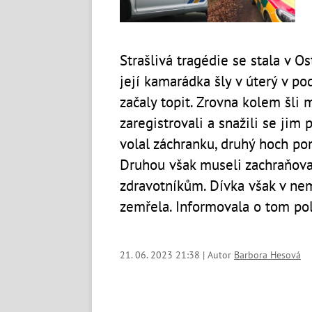
Strašlivá tragédie se stala v Os
její kamarádka šly v úterý v po
začaly topit. Zrovna kolem šli m
zaregistrovali a snažili se jim
volal záchranku, druhý hoch po
Druhou však museli zachraňovat 
zdravotníkům. Dívka však v nem
zemřela. Informovala o tom pol
21. 06. 2023 21:38 | Autor
Barbora Hesová