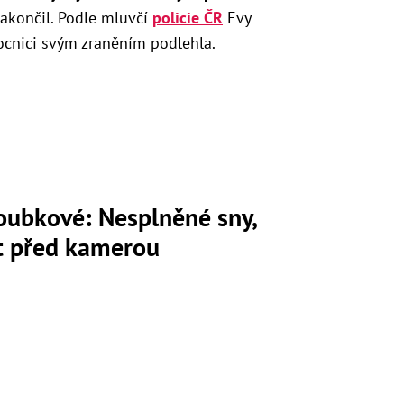
akončil.
Podle mluvčí
policie ČR
Evy
ocnici svým zraněním podlehla.
loubkové: Nesplněné sny,
ot před kamerou