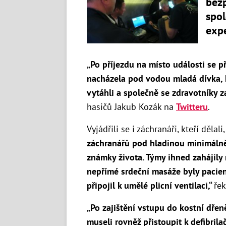
bezp
spol
expe
„Po příjezdu na místo události se 
nacházela pod vodou mladá dívka, h
vytáhli a společně se zdravotníky zah
hasičů Jakub Kozák na
Twitteru
.
Vyjádřili se i záchranáři, kteří dělal
záchranářů pod hladinou minimálně
známky života. Týmy ihned zahájily r
nepřímé srdeční masáže byly pacient
připojil k umělé plicní ventilaci,“
ře
„Po zajištění vstupu do kostní dřen
museli rovněž přistoupit k defibril