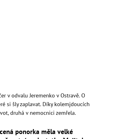
čer v odvalu Jeremenko v Ostravě. O
eré si šly zaplavat. Díky kolemjdoucích
ivot, druhá v nemocnici zemřela.
acená ponorka měla velké