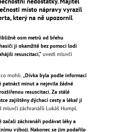
ečnostní nedostatky. Majitel
ečnosti místo nápravy vyrazil
rta, který na ně upozornil
přibližně osm metrů od břehu
asiči ji okamžitě bez pomoci lodi
ájili resuscitaci,“
uvedl mluvčí
i, co mohli.
„Dívka byla podle informací
 patnáct minut a nejevila žádné
ozšířenou resuscitaci. Za stálé
ce zajištěny dýchací cesty a lékař ji
kl mluvčí záchranářů Lukáš Humpl.
ě začali záchranáři podávat léky a
ačnímu výboji. Nakonec se jim podařilo