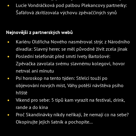
Lucie Vondráčková pod palbou Plekancovy partnerky:
Šafářová zkritizovala výchovu zpěvaččiných synů
Nejnovější z partnerských webů
Kariéru Oldřicha Nového nasměroval strýc z Národního
divadla: Slavný herec se měl původně živit zcela jinak
Poslední telefonát před smrtí Ivety Bartošové:
Zpěvačka zavolala svému slavnému kolegovi, hovor
netrval ani minutu
Psí horoskop na tento týden: Střelci touží po
objevování nových míst, Váhy potěší návštěva psího
hřiště
Víkend pro sebe: 5 tipů kam vyrazit na festival, drink,
rande a do kina
Proč Skandinávky nikdy neříkají, že nemají co na sebe?
Okopírujte jejich šatník a pochopíte...