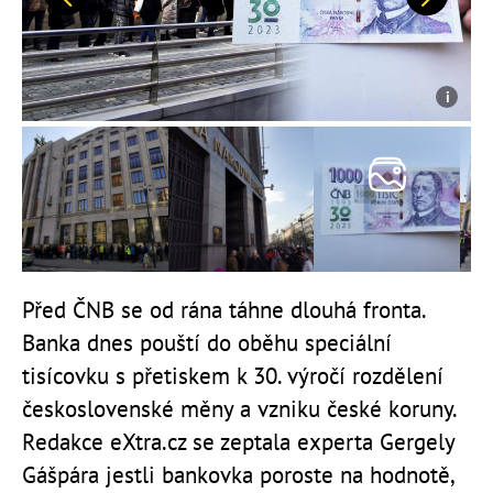
Předchozí
Další
Před ČNB se od rána táhne dlouhá fronta.
Banka dnes pouští do oběhu
speciální
tisícovku s přetiskem k 30. výročí rozdělení
československé měny a vzniku české koruny.
Redakce eXtra.cz se zeptala experta
Gergely
Gášpára jestli bankovka poroste na hodnotě,