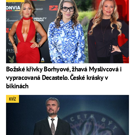
Božské křivky Borhyové, žhavá Myslivcová i
vypracovaná Decastelo. České krásky v
bikinách
KVÍZ