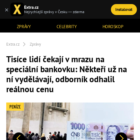
Extra.cz
×
Instalovat
TÉMATA
Nejrychlejší zprávy v Česku — zdarma
ZPRÁVY
CELEBRITY
HOROSKOP
Extra.cz
Zprávy
Tisíce lidí čekají v mrazu na
speciální bankovku: Někteří už na
ní vydělávají, odborník odhalil
reálnou cenu
PENÍZE