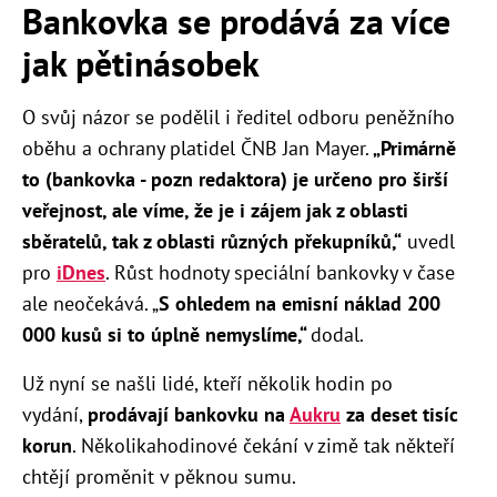
Bankovka se prodává za více
jak pětinásobek
O svůj názor se podělil i ředitel odboru peněžního
oběhu a ochrany platidel ČNB Jan Mayer.
„Primárně
to (bankovka - pozn redaktora) je určeno pro širší
veřejnost, ale víme, že je i zájem jak z oblasti
sběratelů, tak z oblasti různých překupníků,“
uvedl
pro
iDnes
. Růst hodnoty speciální bankovky v čase
ale neočekává. „
S ohledem na emisní náklad 200
000 kusů si to úplně nemyslíme,“
dodal.
Už nyní se našli lidé, kteří několik hodin po
vydání,
prodávají bankovku na
Aukru
za deset tisíc
korun
. Několikahodinové čekání v zimě tak někteří
chtějí proměnit v pěknou sumu.