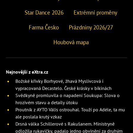
Star Dance 2026
Extrémní proměny
Farma Česko
Prázdniny 2026/27
Houbová mapa
Nejnovější z eXtra.cz
Božské křivky Borhyové, žhavá Myslivcová i
vypracovaná Decastelo. České krásky v bikinách
Svědkyně promluvila o napadení Soukupa: Slova o
hrozivém stavu a detaily útoku
Proutník z AYTO Vális ostrouhal. Touží po Adéle, ta mu
ale poslala krutý vzkaz
Drsná válka Schillerové s Rakušanem. Ministryně
odložila rukavičky, padalo jedno obvinění za druhým