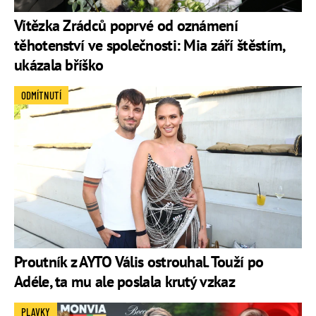
Vítězka Zrádců poprvé od oznámení
těhotenství ve společnosti: Mia září štěstím,
ukázala bříško
ODMÍTNUTÍ
Proutník z AYTO Vális ostrouhal. Touží po
Adéle, ta mu ale poslala krutý vzkaz
PLAVKY