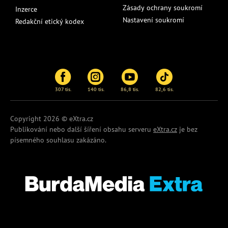
Zásady ochrany soukromí
Inzerce
Nastavení soukromí
Redakční etický kodex
307 tis.
140 tis.
86,8 tis.
82,6 tis.
Copyright 2026 © eXtra.cz
Publikování nebo další šíření obsahu serveru
eXtra.cz
je bez
písemného souhlasu zakázáno.