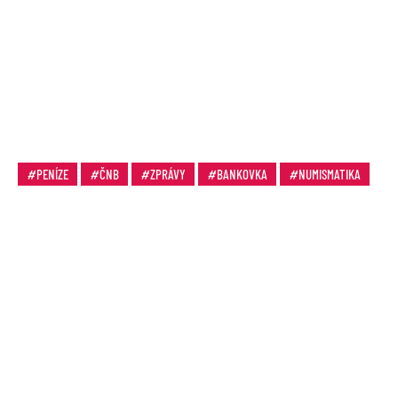
PENÍZE
ČNB
ZPRÁVY
BANKOVKA
NUMISMATIKA