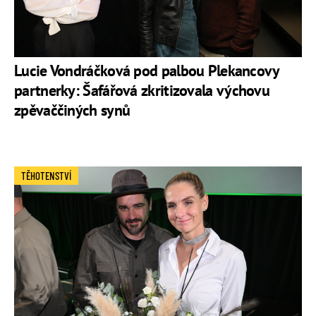
Lucie Vondráčková pod palbou Plekancovy
partnerky: Šafářová zkritizovala výchovu
zpěvaččiných synů
TĚHOTENSTVÍ