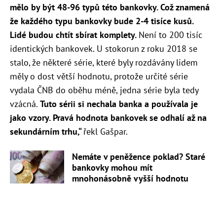
mělo by být 48-96 typů této bankovky. Což znamená
že každého typu bankovky bude 2-4 tisíce kusů.
Lidé budou chtít sbírat komplety.
Není to 200 tisíc
identických bankovek. U stokorun z roku 2018 se
stalo, že některé série, které byly rozdávány lidem
měly o dost větší hodnotu, protože určité série
vydala ČNB do oběhu méně, jedna série byla tedy
vzácná.
Tuto sérii si nechala banka a používala je
jako vzory. Pravá hodnota bankovek se odhalí až na
sekundárním trhu,“
řekl Gašpar.
Nemáte v peněžence poklad? Staré
bankovky mohou mít
mnohonásobně vyšší hodnotu