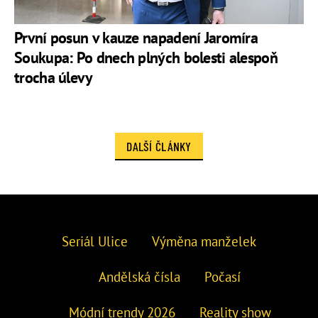
První posun v kauze napadení Jaromíra
Soukupa: Po dnech plných bolesti alespoň
trocha úlevy
DALŠÍ ČLÁNKY
Seriál Ulice
Výměna manželek
Andělská čísla
Počasí
Módní trendy 2026
Reality show