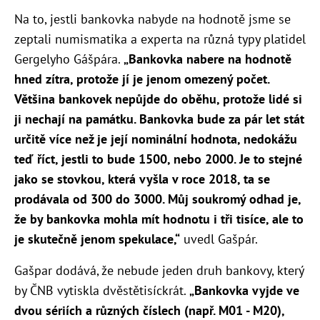
Na to, jestli bankovka nabyde na hodnotě jsme se
zeptali numismatika a experta na různá typy platidel
Gergelyho Gášpára.
„Bankovka nabere na hodnotě
hned zítra, protože jí je jenom omezený počet.
Většina bankovek nepůjde do oběhu, protože lidé si
ji nechají na památku.
Bankovka bude za pár let stát
určitě více než je její nominální hodnota, nedokážu
teď říct, jestli to bude 1500, nebo 2000. Je to stejné
jako se stovkou, která vyšla v roce 2018, ta se
prodávala od 300 do 3000. Můj soukromý odhad je,
že by bankovka mohla mít hodnotu i tři tisíce, ale to
je skutečně jenom spekulace,“
uvedl Gašpár.
Gašpar dodává, že nebude jeden druh bankovy, který
by ČNB vytiskla dvěstětisíckrát.
„Bankovka vyjde ve
dvou sériích a různých číslech (např. M01 - M20),