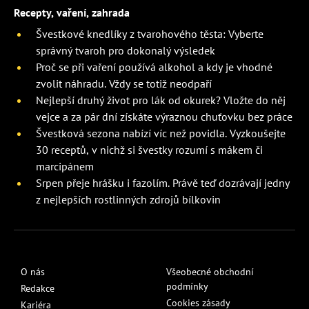
Recepty, vaření, zahrada
Švestkové knedlíky z tvarohového těsta: Vyberte
správný tvaroh pro dokonalý výsledek
Proč se při vaření používá alkohol a kdy je vhodné
zvolit náhradu. Vždy se totiž neodpaří
Nejlepší druhý život pro lák od okurek? Vložte do něj
vejce a za pár dní získáte výraznou chuťovku bez práce
Švestková sezona nabízí víc než povidla. Vyzkoušejte
30 receptů, v nichž si švestky rozumí s mákem či
marcipánem
Srpen přeje hrášku i fazolím. Právě teď dozrávají jedny
z nejlepších rostlinných zdrojů bílkovin
O nás
Všeobecné obchodní
podmínky
Redakce
Cookies zásady
Kariéra