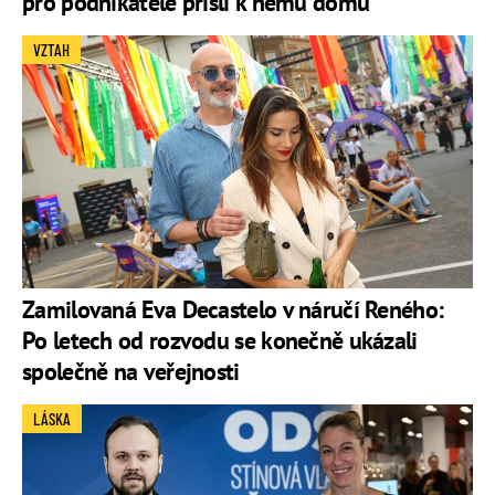
pro podnikatele přišli k němu domů
VZTAH
Zamilovaná Eva Decastelo v náručí Reného:
Po letech od rozvodu se konečně ukázali
společně na veřejnosti
LÁSKA