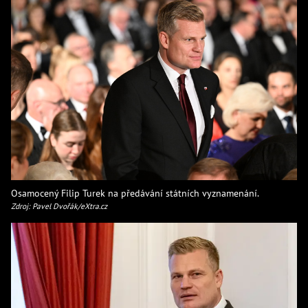
Osamocený Filip Turek na předávání státních vyznamenání.
Zdroj: Pavel Dvořák/eXtra.cz