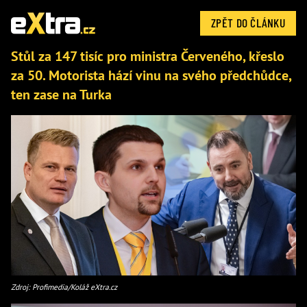
ZPĚT DO ČLÁNKU
Stůl za 147 tisíc pro ministra Červeného, křeslo
za 50. Motorista hází vinu na svého předchůdce,
ten zase na Turka
Zdroj: Profimedia/Koláž eXtra.cz