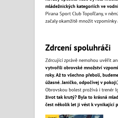
mládežnických kategoriích ve vodn
Pirana Sport Club Topoľčany, v něm
začaly okamžitě množit vzpomínky a
Zdrcení spoluhráči
Zdrcující zprávě nemohou uvěřit an
vytvořili obrovské množství vzpomín
roky. Až to všechno přebolí, budem
úžasné. Janičko, odpočívej v pokoji,
Obrovskou bolest prožívá i trenér I
život tak krutý? Byla to krásná ml
čest několik let ji vést k vynikající