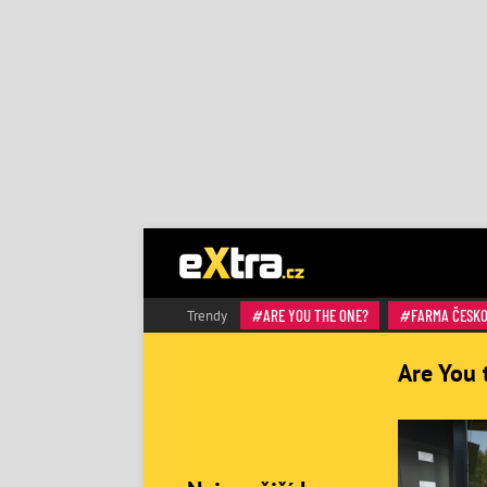
ARE YOU THE ONE?
FARMA ČESK
Trendy
Are You 