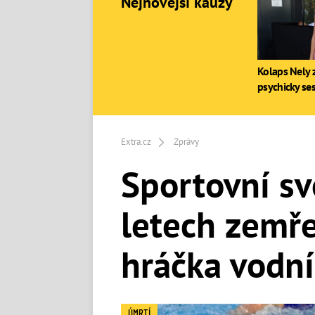
Nejnovější kauzy
Kolaps Nely z
psychicky se
Extra.cz
Zprávy
Sportovní svě
letech zemře
hráčka vodn
ÚMRTÍ