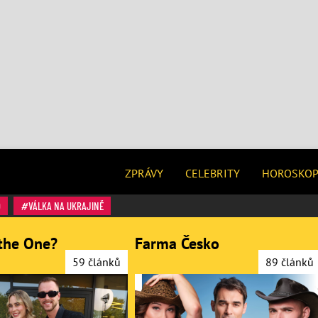
ZPRÁVY
CELEBRITY
HOROSKO
O
VÁLKA NA UKRAJINĚ
the One?
Farma Česko
59 článků
89 článků