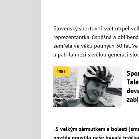
Slovenský sportovní svět utrpěl vel
reprezentantka, úspěšná a oblíbená
zemřela ve věku pouhých 30 let. Ve
a patřila mezi skvělou generaci sl
ÚMRTÍ
Spor
Tale
dev
zab
„S velkým zármutkem a bolestí jsme 
navždy opustila naše bývalá hráčka