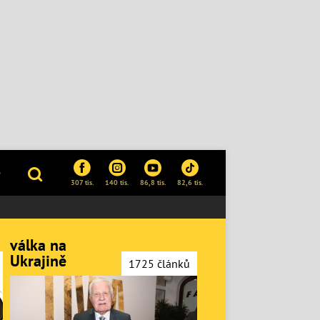
P
307 tis.
140 tis.
86,8 tis.
82,6 tis.
válka na
Ukrajině
1725 článků