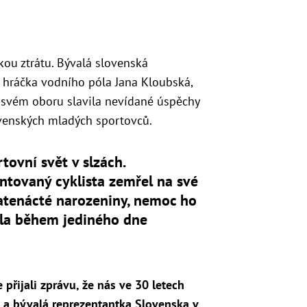
kou ztrátu. Bývalá slovenská
 hráčka vodního póla Jana Kloubská,
 svém oboru slavila nevídané úspěchy
ovenských mladých sportovců.
tovní svět v slzách.
ntovaný cyklista zemřel na své
atenácté narozeniny, nemoc ho
ila během jediného dne
přijali zprávu, že nás ve 30 letech
 a bývalá reprezentantka Slovenska v