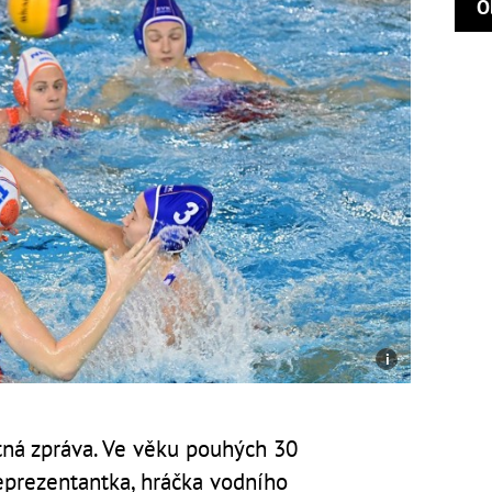
O
tná zpráva. Ve věku pouhých 30
eprezentantka, hráčka vodního