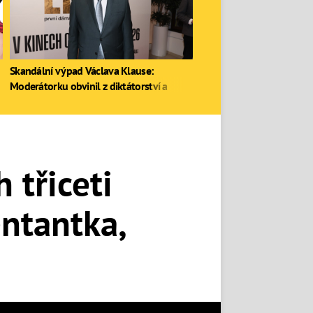
Skandální výpad Václava Klause:
Moderátorku obvinil z diktátorství a
zastal se Ruska
 třiceti
ntantka,