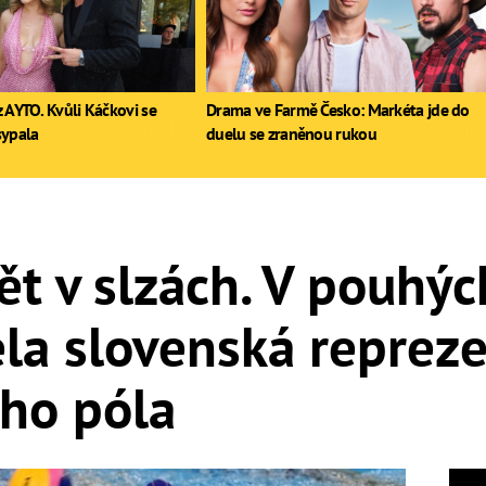
 AYTO. Kvůli Káčkovi se
Drama ve Farmě Česko: Markéta jde do
sypala
duelu se zraněnou rukou
t v slzách. V pouhých
la slovenská repreze
ího póla