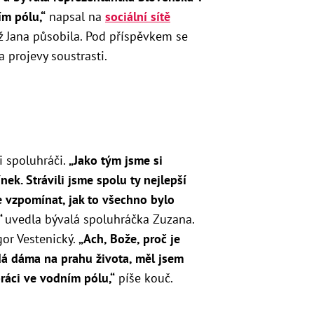
ím pólu,“
napsal na
sociální sítě
ž Jana působila. Pod příspěvkem se
 projevy soustrasti.
i spoluhráči.
„
Jako tým jsme si
ek. Strávili jsme spolu ty nejlepší
e vzpomínat, jak to všechno bylo
“
uvedla bývalá spoluhráčka Zuzana.
gor Vestenický.
„
Ach, Bože, proč je
adá dáma na prahu života, měl jsem
 práci ve vodním pólu,“
píše kouč.