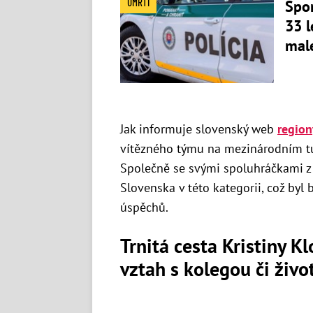
ÚMRTÍ
Spor
33 l
mal
Jak informuje slovenský web
region
vítězného týmu na mezinárodním tur
Společně se svými spoluhráčkami z 
Slovenska v této kategorii, což byl 
úspěchů.
Trnitá cesta Kristiny K
vztah s kolegou či živ