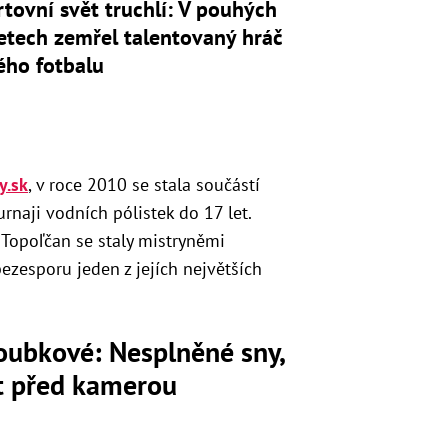
tovní svět truchlí: V pouhých
etech zemřel talentovaný hráč
ého fotbalu
y.sk
, v roce 2010 se stala součástí
naji vodních pólistek do 17 let.
Topoľčan se staly mistryněmi
bezesporu jeden z jejích největších
loubkové: Nesplněné sny,
ot před kamerou