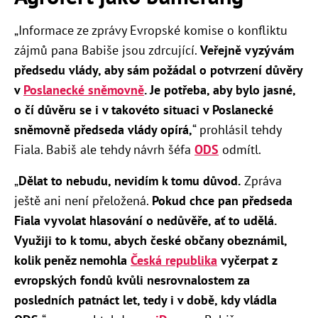
„Informace ze zprávy Evropské komise o konfliktu
zájmů pana Babiše jsou zdrcující.
Veřejně vyzývám
předsedu vlády, aby sám požádal o potvrzení důvěry
v
Poslanecké sněmovně
. Je potřeba, aby bylo jasné,
o čí důvěru se i v takovéto situaci v Poslanecké
sněmovně předseda vlády opírá,
“ prohlásil tehdy
Fiala.
Babiš ale tehdy návrh šéfa
ODS
odmítl.
„
Dělat to nebudu, nevidím k tomu důvod.
Zpráva
ještě ani není přeložená.
Pokud chce pan předseda
Fiala vyvolat hlasování o nedůvěře, ať to udělá.
Využiji to k tomu, abych české občany obeznámil,
kolik peněz nemohla
Česká republika
vyčerpat z
evropských fondů kvůli nesrovnalostem za
posledních patnáct let, tedy i v době, kdy vládla