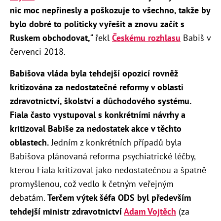
nic moc nepřinesly a poškozuje to všechno, takže by
bylo dobré to politicky vyřešit a znovu začít s
Ruskem obchodovat,
“ řekl
Českému rozhlasu
Babiš v
červenci 2018.
Babišova vláda byla tehdejší opozicí rovněž
kritizována za nedostatečné reformy v oblasti
zdravotnictví, školství a důchodového systému.
Fiala často vystupoval s konkrétními návrhy a
kritizoval Babiše za nedostatek akce v těchto
oblastech.
Jedním z konkrétních případů byla
Babišova plánovaná reforma psychiatrické léčby,
kterou Fiala kritizoval jako nedostatečnou a špatně
promyšlenou, což vedlo k četným veřejným
debatám.
Terčem výtek šéfa ODS byl především
tehdejší ministr zdravotnictví
Adam Vojtěch
(za