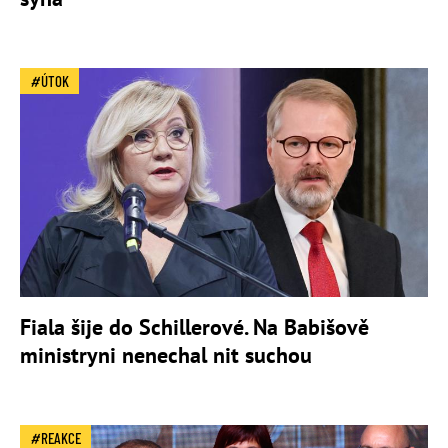
ÚTOK
Fiala šije do Schillerové. Na Babišově
ministryni nenechal nit suchou
REAKCE