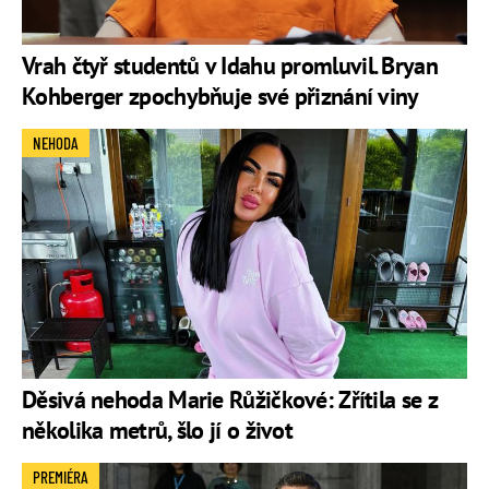
Vrah čtyř studentů v Idahu promluvil. Bryan
Kohberger zpochybňuje své přiznání viny
NEHODA
Děsivá nehoda Marie Růžičkové: Zřítila se z
několika metrů, šlo jí o život
PREMIÉRA