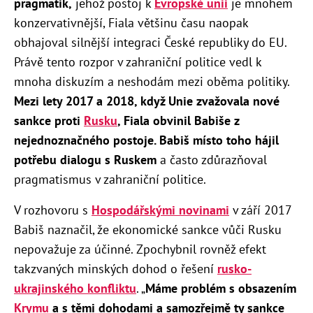
pragmatik,
jehož postoj k
Evropské unii
je mnohem
konzervativnější, Fiala většinu času naopak
obhajoval silnější integraci České republiky do EU.
Právě tento rozpor v zahraniční politice vedl k
mnoha diskuzím a neshodám mezi oběma politiky.
Mezi lety 2017 a 2018, když Unie zvažovala nové
sankce proti
Rusku
, Fiala obvinil Babiše z
nejednoznačného postoje. Babiš místo toho hájil
potřebu dialogu s Ruskem
a často zdůrazňoval
pragmatismus v zahraniční politice.
V rozhovoru s
Hospodářskými novinami
v září 2017
Babiš naznačil, že ekonomické sankce vůči Rusku
nepovažuje za účinné. Zpochybnil rovněž efekt
takzvaných minských dohod o řešení
rusko-
ukrajinského konfliktu
. „
Máme problém s obsazením
Krymu
a s těmi dohodami a samozřejmě ty sankce