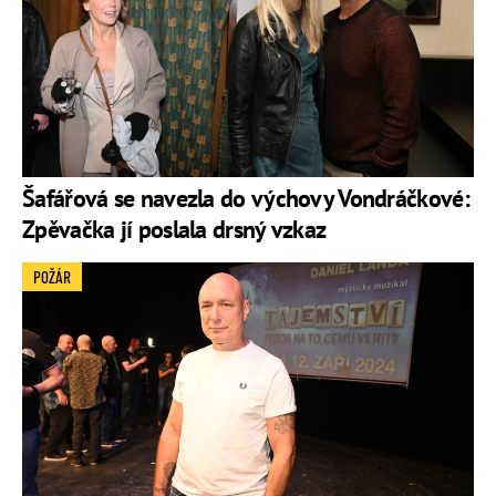
Šafářová se navezla do výchovy Vondráčkové:
Zpěvačka jí poslala drsný vzkaz
POŽÁR