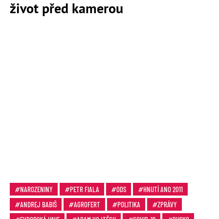
život před kamerou
NAROZENINY
PETR FIALA
ODS
HNUTÍ ANO 2011
ANDREJ BABIŠ
AGROFERT
POLITIKA
ZPRÁVY