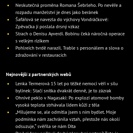
Neskutečná proměna Romana Šebrleho. Po nevěře a
rozpadu manželství je dnes jako beránek
Šafářová se navezla do výchovy Vondráčkové:
Zpěvačka jí poslala drsný vzkaz
Strach o Denisu Ayverdi. Bobinu čeká náročná operace
s velkým rizikem
Pohlreich tvrdě narazil. Trable s personálem a slova o
zdražování v restauracích
Nejnovější z partnerských webů
Lenka Termerová 15 let po těžké nemoci věří v sílu
bylinek: Stačí snítka dvakrát denně, je to zázrak
Ohnivé peklo v Nagasaki: Po explozi atomové bomby
vysoká teplota strhávala lidem kůži z těla
„Milujeme se, ale odmítla jsem s ním bydlet. Moje
podmínka nám zachránila vztah, přestože nás okolí
odsuzuje,“ svěřila se nám Dita