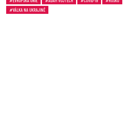
EVROPSKÁ UNIE
ADAM VOJTĚCH
COVID-19
RUSKO
VÁLKA NA UKRAJINĚ