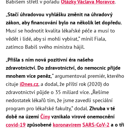
Babišem střetl v pořadu
Otázky Václava Moravce
.
„
Stačí úhradovou vyhlášku změnit na úhradový
zákon, aby financování bylo na několik let dopředu.
Musí se hodnotit kvalita lékařské péče a musí to
vědět i lidé, aby si mohli vybírat,“ mínil Fiala,
zatímco Babiš svého ministra hájil.
„
Přišla s ním nová pozitivní éra našeho
zdravotnictví. Do zdravotnictví, do nemocnic přijde
mnohem více peněz,
“ argumentoval premiér, kterého
cituje
iDnes.cz
, a dodal, že příští rok (2020) do
zdravotnictví půjde o 35 miliard více. „Řešíme
nedostatek lékařů tím, že jsme zavedli speciální
program pro lékařské fakulty,“ dodal.
Zhruba v té
době na území
Číny
vznikalo virové onemocnění
covid-19
způsobené
koronavirem
SARS-CoV-2
a o tři