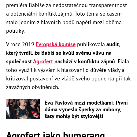
premiéra Babiše za nedostatečnou transparentnost
a potenciální konflikt zájmů. Toto téma se časem
stalo jedním z hlavních bodů napětí mezi oběma
politiky.
V roce 2019
Evropská komise
publikovala
audit,
který tvrdil, že Babiš se kvůli svému vlivu na
společnost
Agrofert
nachází v konfliktu zájmů.
Fiala
toho využil k výzvám k hlasování o důvěře vlády a
kritizoval postavení ve vládě svého oponenta při tak
závažných obviněních.
Eva Pavlová mezi modelkami: První
dáma vynesla šperky za miliony,
šaty mohly být stylovější
Agrofert jako bumerang