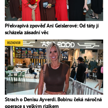
Překvapivá zpověď Ani Geislerové: Od táty jí
scházela zásadní věc
ROZHOVOR
Strach o Denisu Ayverdi. Bobinu čeká náročná
operace s velkým rizikem