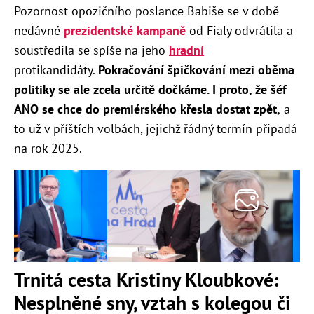
Pozornost opozičního poslance Babiše se v době
nedávné
prezidentské kampaně
od Fialy odvrátila a
soustředila se spíše na jeho
hradní
protikandidáty.
Pokračování špičkování mezi oběma
politiky se ale zcela určitě dočkáme. I proto, že šéf
ANO se chce do premiérského křesla dostat zpět,
a
to už v příštích volbách, jejichž řádný termín připadá
na rok 2025.
Trnitá cesta Kristiny Kloubkové:
Nesplněné sny, vztah s kolegou či