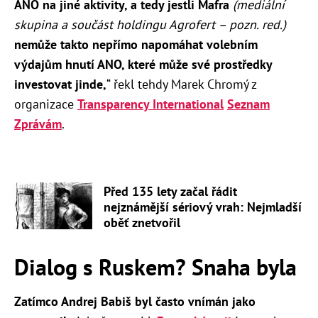
ANO na jiné aktivity, a tedy jestli Mafra
(mediální
skupina a součást holdingu Agrofert – pozn. red.)
nemůže takto nepřímo napomáhat volebním
výdajům hnutí ANO, které může své prostředky
investovat jinde,
“ řekl tehdy Marek Chromý z
organizace
Transparency International
Seznam
Zprávám
.
Před 135 lety začal řádit
nejznámější sériový vrah: Nejmladší
oběť znetvořil
Dialog s Ruskem? Snaha byla
Zatímco Andrej Babiš byl často vnímán jako