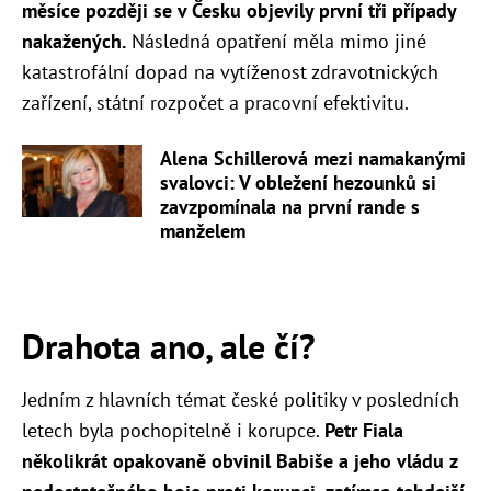
měsíce později se v Česku objevily první tři případy
nakažených.
Následná opatření měla mimo jiné
katastrofální dopad na vytíženost zdravotnických
zařízení, státní rozpočet a pracovní efektivitu.
Alena Schillerová mezi namakanými
svalovci: V obležení hezounků si
zavzpomínala na první rande s
manželem
Drahota ano, ale čí?
Jedním z hlavních témat české politiky v posledních
letech byla pochopitelně i korupce.
Petr Fiala
několikrát opakovaně obvinil Babiše a jeho vládu z