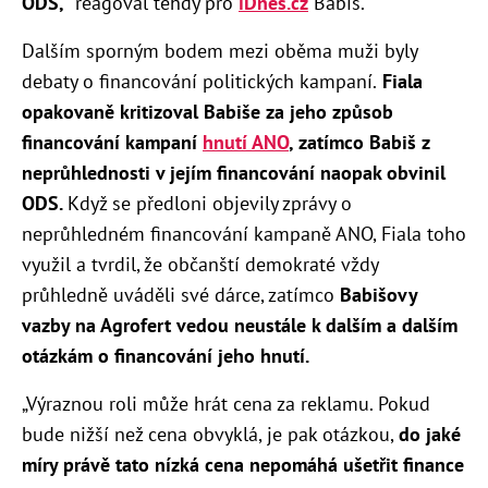
ODS,
“ reagoval tehdy pro
iDnes.cz
Babiš.
Dalším sporným bodem mezi oběma muži byly
debaty o financování politických kampaní.
Fiala
opakovaně kritizoval Babiše za jeho způsob
financování kampaní
hnutí ANO
, zatímco Babiš z
neprůhlednosti v jejím financování naopak obvinil
ODS.
Když se předloni objevily zprávy o
neprůhledném financování kampaně ANO, Fiala toho
využil a tvrdil, že občanští demokraté vždy
průhledně uváděli své dárce, zatímco
Babišovy
vazby na Agrofert vedou neustále k dalším a dalším
otázkám o financování jeho hnutí.
„Výraznou roli může hrát cena za reklamu. Pokud
bude nižší než cena obvyklá, je pak otázkou,
do jaké
míry právě tato nízká cena nepomáhá ušetřit finance