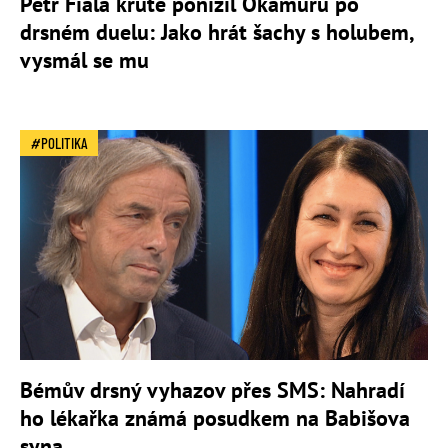
Petr Fiala krutě ponížil Okamuru po
drsném duelu: Jako hrát šachy s holubem,
vysmál se mu
POLITIKA
Bémův drsný vyhazov přes SMS: Nahradí
ho lékařka známá posudkem na Babišova
syna