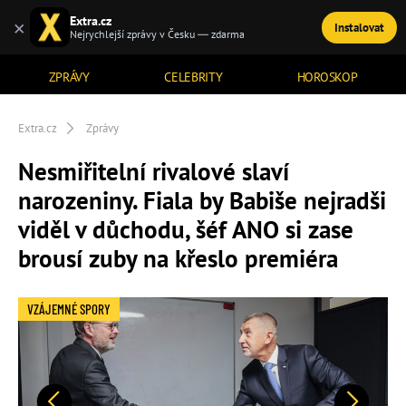
Extra.cz
×
Instalovat
TÉMATA
Nejrychlejší zprávy v Česku — zdarma
ZPRÁVY
CELEBRITY
HOROSKOP
Extra.cz
Zprávy
Nesmiřitelní rivalové slaví
narozeniny. Fiala by Babiše nejradši
viděl v důchodu, šéf ANO si zase
brousí zuby na křeslo premiéra
VZÁJEMNÉ SPORY