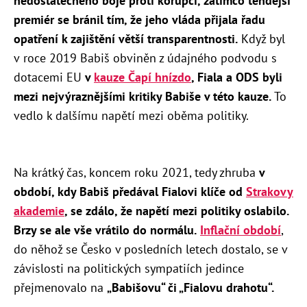
nedostatečného boje proti korupci, zatímco tehdejší
premiér se bránil tím, že jeho vláda přijala řadu
opatření k zajištění větší transparentnosti.
Když byl
v
roce 2019 Babiš obviněn z údajného podvodu s
dotacemi EU
v
kauze Čapí hnízdo
, Fiala a ODS byli
mezi nejvýraznějšími kritiky Babiše v této kauze.
To
vedlo k dalšímu napětí mezi oběma politiky.
Na krátký čas, koncem roku 2021, tedy zhruba
v
období, kdy Babiš předával Fialovi klíče od
Strakovy
akademie
, se zdálo, že napětí mezi politiky oslabilo.
Brzy se ale vše vrátilo do normálu.
Inflační období
,
do něhož se Česko v posledních letech dostalo, se v
závislosti na politických sympatiích jedince
přejmenovalo na
„Babišovu“ či „Fialovu drahotu“.