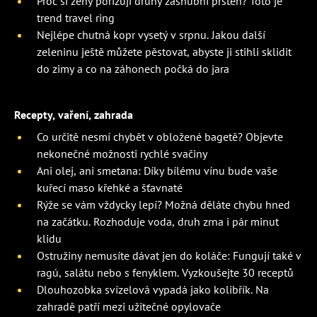
Proč si ženy pořizují druhý zásnubní prsten? Toto je
trend travel ring
Nejlépe chutná kopr vysetý v srpnu. Jakou další
zeleninu ještě můžete pěstovat, abyste ji stihli sklidit
do zimy a co na záhonech počká do jara
Recepty, vaření, zahrada
Co určitě nesmí chybět v obložené bagetě? Objevte
nekonečné možnosti rychlé svačiny
Ani olej, ani smetana: Díky bílému vínu bude vaše
kuřecí maso křehké a šťavnaté
Rýže se vám vždycky lepí? Možná děláte chybu hned
na začátku. Rozhoduje voda, druh zrna i pár minut
klidu
Ostružiny nemusíte dávat jen do koláče: Fungují také v
ragú, salátu nebo s fenyklem. Vyzkoušejte 30 receptů
Dlouhozobka svízelová vypadá jako kolibřík. Na
zahradě patří mezi užitečné opylovače