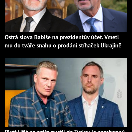
Ostrá slova Babiše na prezidentův účet. Vmetl
mu do tváře snahu o prodání stíhaček Ukrajině
Pirát Hřib se ostře pustil do Turka: Je neschopný