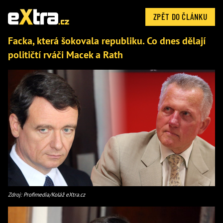
ZPĚT DO ČLÁNKU
Facka, která šokovala republiku. Co dnes dělají
političtí rváči Macek a Rath
Zdroj: Profimedia/Koláž eXtra.cz