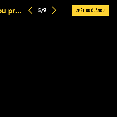
Smrtící ebola znovu děsí svět: Co hrozí Česku a jaké jsou první příznaky
5/9
ZPĚT DO ČLÁNKU