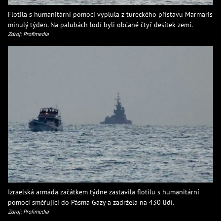
Flotila s humanitární pomocí vyplula z tureckého přístavu Marmaris
minulý týden. Na palubách lodí byli občané čtyř desítek zemí.
Zdroj: Profimedia
Izraelská armáda začátkem týdne zastavila flotilu s humanitární
pomocí směřující do Pásma Gazy a zadržela na 430 lidí.
Zdroj: Profimedia