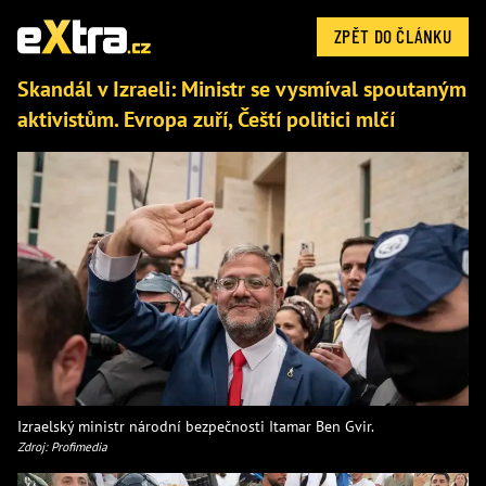
ZPĚT DO ČLÁNKU
Skandál v Izraeli: Ministr se vysmíval spoutaným
aktivistům. Evropa zuří, Čeští politici mlčí
Izraelský ministr národní bezpečnosti Itamar Ben Gvir.
Zdroj: Profimedia