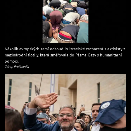
Několik evropských zemí odsoudilo izraelské zacházení s aktivisty z
mezinárodní flotily, která směřovala do Pásma Gazy s humanitární
pomocí.
Zdroj: Profimedia