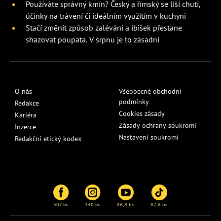
Používáte správný kmín? Český a římský se liší chutí,
účinky na trávení či ideálním využitím v kuchyni
Stačí změnit způsob zalévání a ibišek přestane
shazovat poupata. V srpnu je to zásadní
O nás
Všeobecné obchodní
podmínky
Redakce
Cookies zásady
Kariéra
Zásady ochrany soukromí
Inzerce
Nastavení soukromí
Redakční etický kodex
307 tis.
140 tis.
86,8 tis.
82,6 tis.