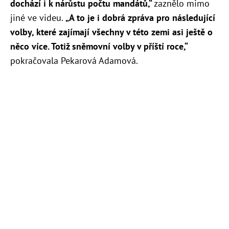
dochází i k nárůstu počtu mandátů,“
zaznělo mimo
jiné ve videu.
„A to je i dobrá zpráva pro následující
volby, které zajímají všechny v této zemi asi ještě o
něco více. Totiž sněmovní volby v příští roce,“
pokračovala Pekarová Adamová.