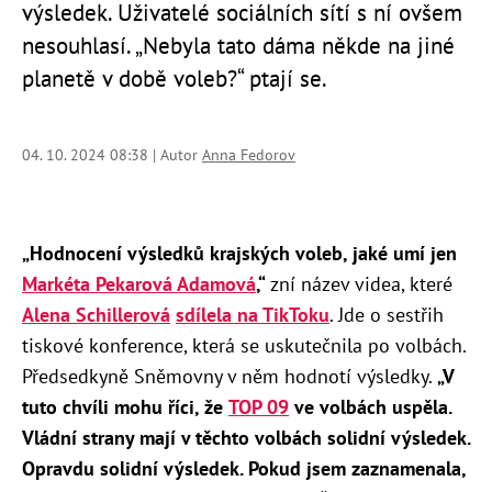
výsledek. Uživatelé sociálních sítí s ní ovšem
nesouhlasí.
„Nebyla tato dáma někde na jiné
planetě v době voleb?“ ptají se.
04. 10. 2024 08:38 | Autor
Anna Fedorov
„Hodnocení výsledků krajských voleb, jaké umí jen
Markéta Pekarová Adamová
,“
zní název videa, které
Alena Schillerová
sdílela na TikToku
. Jde o sestřih
tiskové konference, která se uskutečnila po volbách.
Předsedkyně Sněmovny
v něm hodnotí výsledky.
„V
tuto chvíli mohu říci, že
TOP 09
ve volbách uspěla.
Vládní strany mají v těchto volbách solidní výsledek.
Opravdu solidní výsledek. Pokud jsem zaznamenala,