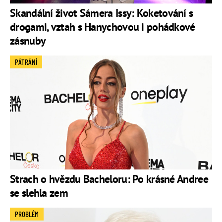
Skandální život Sámera Issy: Koketování s
drogami, vztah s Hanychovou i pohádkové
zásnuby
PÁTRÁNÍ
Strach o hvězdu Bacheloru: Po krásné Andree
se slehla zem
PROBLÉM