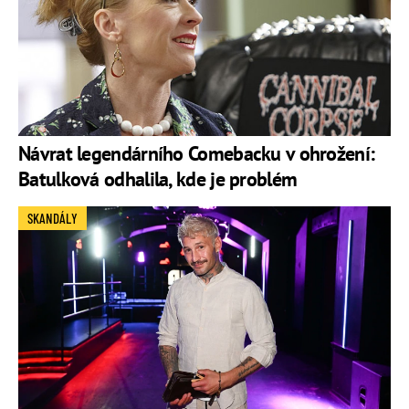
Návrat legendárního Comebacku v ohrožení:
Batulková odhalila, kde je problém
SKANDÁLY