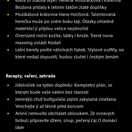
Která to sladila lépe? Helena Vondráčková i Kateřina
Brožová přidaly k letním šatům zlaté doplňky
Muzikálová královna Hana Holišová: Talentovaná
herečka muže po svém boku tají. Otázky ohledně
mateřství jí přijdou velice nezdvořilé
Oversized noční košile, šátky i brože. Trend nona
maxxing ovládl Kodaň
Letní trendy podle vášnivých Italek. Stylové outfity, na
které nedají dopustit, budou slušet i českým ženám
Recepty, vaření, zahrada
Jídelníček na týden dopředu: Kompletní plán, se
kterým bude vaše vaření bez starostí
Jemnější chuť buřtguláše zajistí zakysaná smetana.
Vmíchejte ji až těsně před koncem
Arónii nemusíte obcházet obloukem. Ze svíravých
bobulí připravíte džem, sirup, pečený čaj či domácí
likér