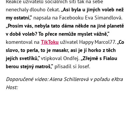
Reakce uživatelů sociálních sítí tak na sebe
nenechaly dlouho čekat.
„Asi byla u jiných voleb než
my ostatní,“
napsala na Facebooku Eva Simandlová.
„Prosím vás, nebyla tato dáma někde na jiné planetě
v době voleb? To přece nemůže myslet vážně,“
komentoval na
TikToku
uživatel Happy Marcol77.
„
Co
slovo, to perla, to je masakr, asi je jí horko z těch
jejích svetříků,“
vtipkoval Ondřej.
„Zřejmě s Fialou
berou stejný matroš,“
přisadil si Josef.
Doporučené video: Alena Schillerová v pořadu eXtra
Host: