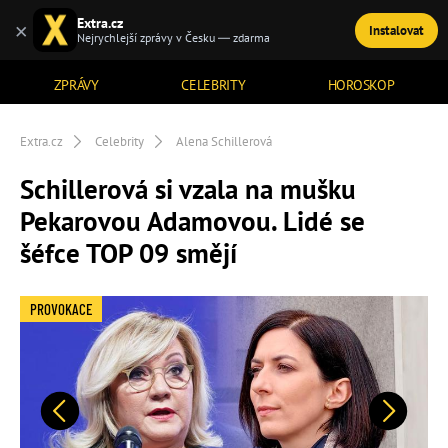
Extra.cz
×
Instalovat
TÉMATA
Nejrychlejší zprávy v Česku — zdarma
ZPRÁVY
CELEBRITY
HOROSKOP
Extra.cz
Celebrity
Alena Schillerová
Schillerová si vzala na mušku
Pekarovou Adamovou. Lidé se
šéfce TOP 09 smějí
PROVOKACE
Předchozí
Další