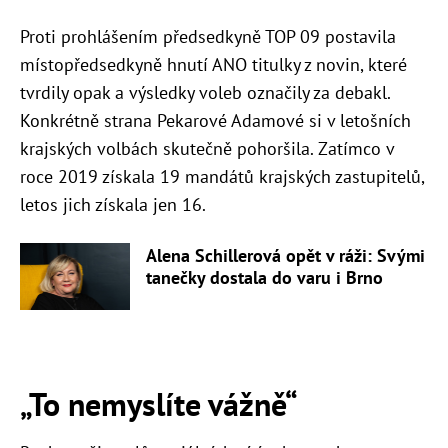
Proti prohlášením předsedkyně TOP 09 postavila
místopředsedkyně hnutí ANO titulky z novin, které
tvrdily opak a výsledky voleb označily za debakl.
Konkrétně strana Pekarové Adamové si v letošních
krajských volbách skutečně pohoršila. Zatímco v
roce 2019 získala 19 mandátů krajských zastupitelů,
letos jich získala jen 16.
Alena Schillerová opět v ráži: Svými
tanečky dostala do varu i Brno
„To nemyslíte vážně“