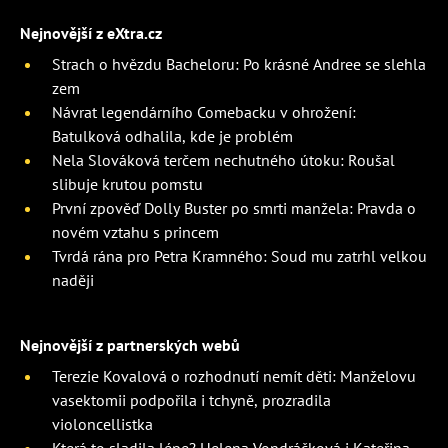
Nejnovější z eXtra.cz
Strach o hvězdu Bacheloru: Po krásné Andree se slehla
zem
Návrat legendárního Comebacku v ohrožení:
Batulková odhalila, kde je problém
Nela Slováková terčem nechutného útoku: Roušal
slibuje krutou pomstu
První zpověď Dolly Buster po smrti manžela: Pravda o
novém vztahu s princem
Tvrdá rána pro Petra Kramného: Soud mu zatrhl velkou
naději
Nejnovější z partnerských webů
Terezie Kovalová o rozhodnutí nemít děti: Manželovu
vasektomii podpořila i tchyně, prozradila
violoncellistka