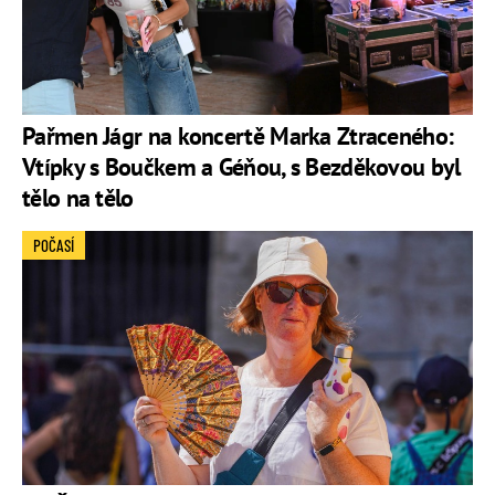
Pařmen Jágr na koncertě Marka Ztraceného:
Vtípky s Boučkem a Géňou, s Bezděkovou byl
tělo na tělo
POČASÍ