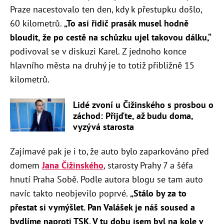
Praze nacestovalo ten den, kdy k přestupku došlo,
60 kilometrů.
„To asi řidič prasák musel hodně
bloudit, že po cestě na schůzku ujel takovou dálku,“
podivoval se v diskuzi Karel. Z jednoho konce
hlavního města na druhý je to totiž přibližně 15
kilometrů.
Lidé zvoní u Čižinského s prosbou o
záchod: Přijďte, až budu doma,
vyzývá starosta
Zajímavé pak je i to, že auto bylo zaparkováno před
domem
Jana Čižinského
, starosty Prahy 7 a šéfa
hnutí Praha Sobě. Podle autora blogu se tam auto
navíc takto neobjevilo poprvé.
„S
tálo by za to
přestat si vymýšlet. Pan Valášek je náš soused a
bydlíme naproti TSK. V tu dobu jsem byl na kole v