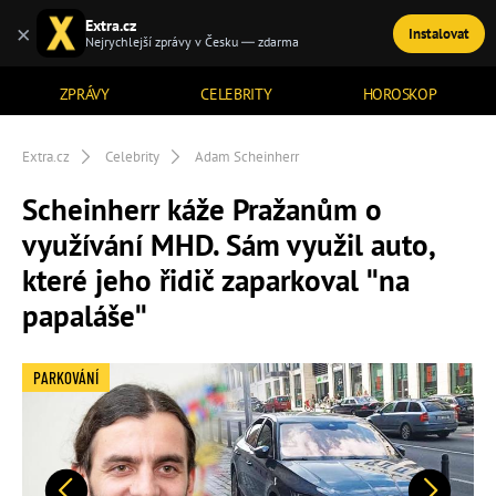
Extra.cz
×
Instalovat
TÉMATA
Nejrychlejší zprávy v Česku — zdarma
ZPRÁVY
CELEBRITY
HOROSKOP
Extra.cz
Celebrity
Adam Scheinherr
Scheinherr káže Pražanům o
využívání MHD. Sám využil auto,
které jeho řidič zaparkoval "na
papaláše"
PARKOVÁNÍ