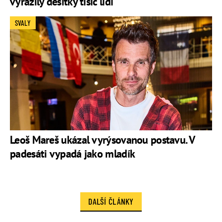
vyrazily desítky tisíc lidí
SVALY
Leoš Mareš ukázal vyrýsovanou postavu. V
padesáti vypadá jako mladík
DALŠÍ ČLÁNKY