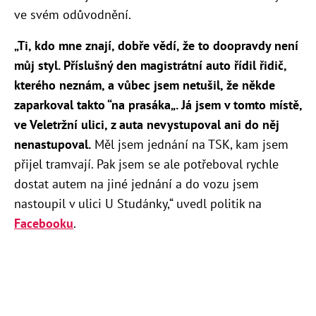
ve svém odůvodnění.
„Ti, kdo mne znají, dobře vědí, že to doopravdy není
můj styl. Příslušný den magistrátní auto řídil řidič,
kterého neznám, a vůbec jsem netušil, že někde
zaparkoval takto “na prasáka„. Já jsem v tomto místě,
ve Veletržní ulici, z auta nevystupoval ani do něj
nenastupoval.
Měl jsem jednání na TSK, kam jsem
přijel tramvají. Pak jsem se ale potřeboval rychle
dostat autem na jiné jednání a do vozu jsem
nastoupil v ulici U Studánky,“ uvedl politik na
Facebooku
.