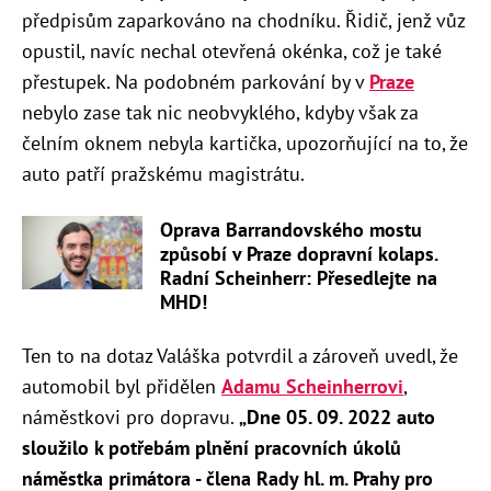
předpisům zaparkováno na chodníku. Řidič, jenž vůz
opustil, navíc nechal otevřená okénka, což je také
přestupek. Na podobném parkování by v
Praze
nebylo zase tak nic neobvyklého, kdyby však za
čelním oknem nebyla kartička, upozorňující na to, že
auto patří pražskému magistrátu.
Oprava Barrandovského mostu
způsobí v Praze dopravní kolaps.
Radní Scheinherr: Přesedlejte na
MHD!
Ten to na dotaz Valáška potvrdil a zároveň uvedl, že
automobil byl přidělen
Adamu Scheinherrovi
,
náměstkovi pro dopravu.
„
Dne 05. 09. 2022 auto
sloužilo k potřebám plnění pracovních úkolů
náměstka primátora - člena Rady hl. m. Prahy pro