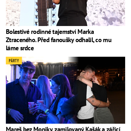
Bolestivé rodinné tajemství Marka
Ztraceného. Před fanoušky odhalil, co mu
láme srdce
PÁRTY
Mareš bez Moniky, zamilovaný Kašák a zářící