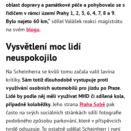
oblast dopravy a památkové péče a pohybovalo se s
řidičem v rámci území Prahy 1, 2, 3, 6, 4, 7, 8 a 9.
Bylo najeto 60 km,“
sdílel Valášek reakci magistrátu
na svém
blogu
.
Vysvětlení moc lidí
neuspokojilo
Na Scheinherra se kvůli tomu začala valit lavina
kritiky.
Sám totiž dlouhodobě vystupuje proti
využívání osobních automobilů pro jízdu po Praze.
Lidé by podle něj měli využívat MHD či sdílená kola,
případně koloběžky.
Jeho strana
Praha Sobě
pak
často na svých sociálních stránkách sdílí fotografie
podobného způsobu parkování, které v příspěvcích
tvrdě odsuzuje. To ostatně udělal Scheinherr i nyní