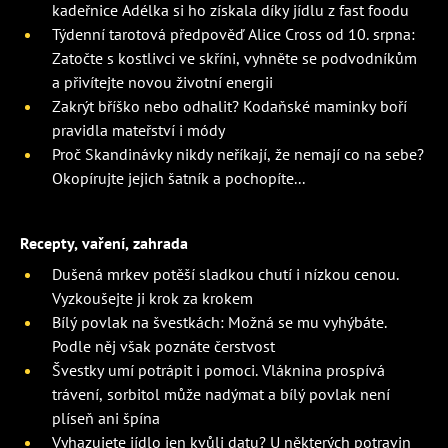
kadeřnice Adélka si ho získala díky jídlu z fast foodu
Týdenní tarotová předpověď Alice Cross od 10. srpna:
Zatočte s kostlivci ve skříni, vyhněte se podvodníkům
a přivítejte novou životní energii
Zakrýt bříško nebo odhalit? Kodaňské maminky boří
pravidla mateřství i módy
Proč Skandinávky nikdy neříkají, že nemají co na sebe?
Okopírujte jejich šatník a pochopíte...
Recepty, vaření, zahrada
Dušená mrkev potěší sladkou chutí i nízkou cenou.
Vyzkoušejte ji krok za krokem
Bílý povlak na švestkách: Možná se mu vyhýbáte.
Podle něj však poznáte čerstvost
Švestky umí potrápit i pomoci. Vláknina prospívá
trávení, sorbitol může nadýmat a bílý povlak není
plíseň ani špína
Vyhazujete jídlo jen kvůli datu? U některých potravin