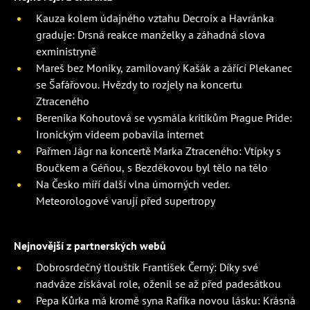
Kauza kolem údajného vztahu Decroix a Havránka
graduje: Drsná reakce manželky a záhadná slova
exministryně
Mareš bez Moniky, zamilovaný Kašák a zářící Plekanec
se Šafářovou. Hvězdy to rozjely na koncertu
Ztraceného
Berenika Kohoutová se vysmála kritikům Prague Pride:
Ironickým videem pobavila internet
Pařmen Jágr na koncertě Marka Ztraceného: Vtípky s
Boučkem a Géňou, s Bezděkovou byl tělo na tělo
Na Česko míří další vlna úmorných veder.
Meteorologové varují před supertropy
Nejnovější z partnerských webů
Dobrosrdečný tlouštík František Černý: Díky své
nadváze získával role, oženil se až před padesátkou
Pepa Kůrka má kromě syna Rafíka novou lásku: Krásná