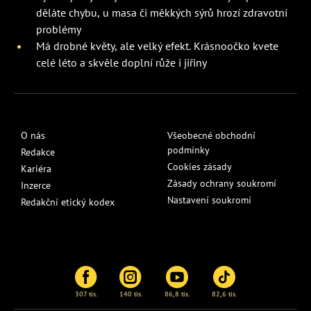
děláte chybu, u masa či měkkých sýrů hrozí zdravotní
problémy
Má drobné květy, ale velký efekt. Krásnoočko kvete
celé léto a skvěle doplní růže i jiřiny
O nás
Všeobecné obchodní
podmínky
Redakce
Cookies zásady
Kariéra
Zásady ochrany soukromí
Inzerce
Nastavení soukromí
Redakční etický kodex
307 tis.
140 tis.
86,8 tis.
82,6 tis.