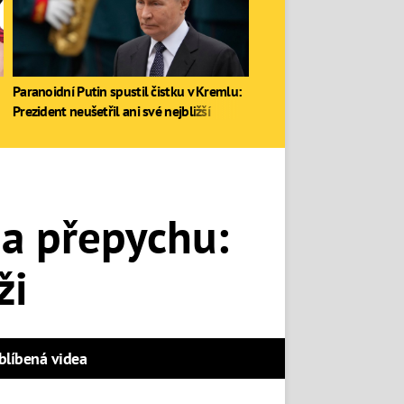
Paranoidní Putin spustil čistku v Kremlu:
Prezident neušetřil ani své nejbližší
 a přepychu:
ži
blíbená videa