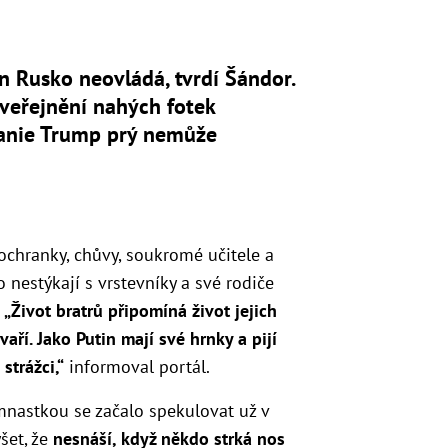
n Rusko neovládá, tvrdí Šándor.
veřejnění nahých fotek
anie Trump prý nemůže
 ochranky, chůvy, soukromé učitele a
o nestýkají s vrstevníky a své rodiče
.
„Život bratrů připomíná život jejich
vaří. Jako Putin mají své hrnky a pijí
strážci,“
informoval portál.
mnastkou se začalo spekulovat už v
šet, že
nesnáší, když někdo strká nos