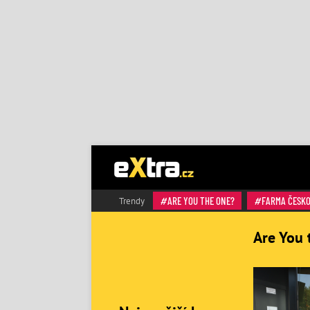
ARE YOU THE ONE?
FARMA ČESK
Trendy
Are You 