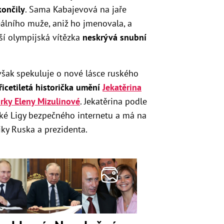
končily
. Sama Kabajevová na jaře
ideálního muže, aniž ho jmenovala, a
í olympijská vítězka
neskrývá snubní
však spekuluje o nové lásce ruského
řicetiletá historička umění
Jekatěrina
rky Eleny Mizulinové
. Jekatěrina podle
ské Ligy bezpečného internetu a má na
tiky Ruska a prezidenta.