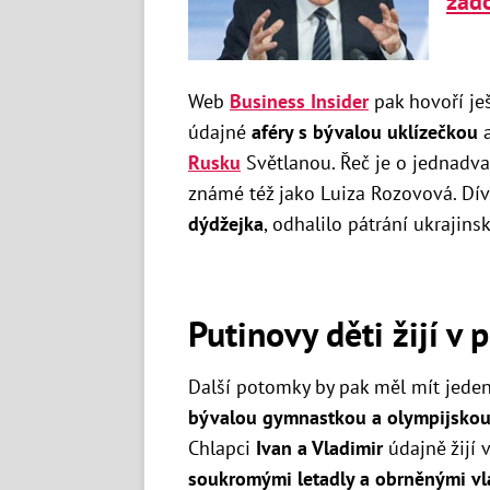
žado
Web
Business Insider
pak hovoří ješ
údajné
aféry s bývalou uklízečkou
a
Rusku
Světlanou. Řeč je o jednadva
známé též jako Luiza Rozovová. Dí
dýdžejka
, odhalilo pátrání ukrajins
Putinovy děti žijí v
Další potomky by pak měl mít jede
bývalou gymnastkou a olympijskou
Chlapci
Ivan a Vladimir
údajně žijí 
soukromými letadly a obrněnými vl