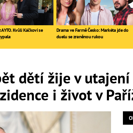
 AYTO. Kvůli Káčkovi se
Drama ve Farmě Česko: Markéta jde do
sypala
duelu se zraněnou rukou
ět dětí žije v utajení
idence i život v Paří
O