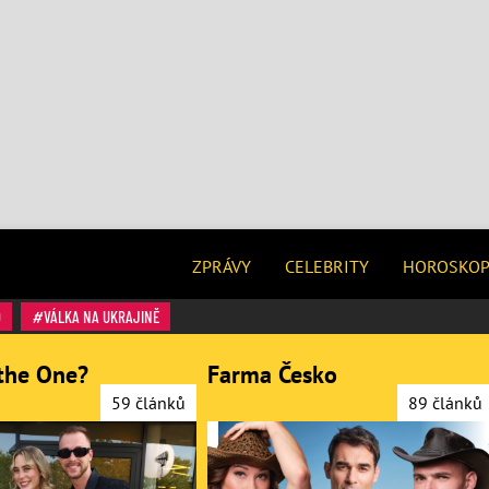
ZPRÁVY
CELEBRITY
HOROSKO
O
VÁLKA NA UKRAJINĚ
the One?
Farma Česko
59 článků
89 článků