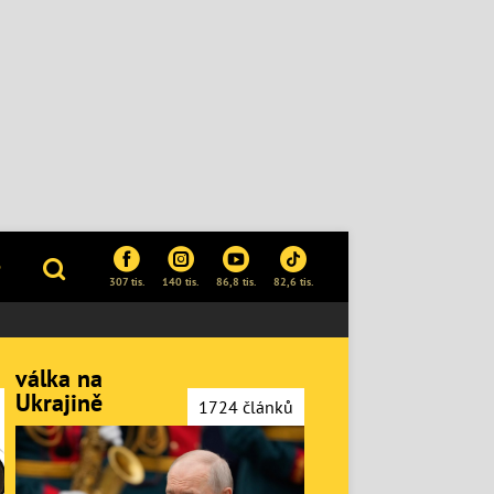
P
307 tis.
140 tis.
86,8 tis.
82,6 tis.
válka na
Ukrajině
1724 článků