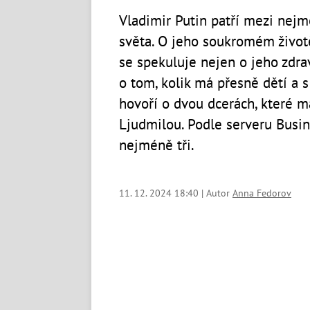
Vladimir Putin patří mezi nejmo
světa. O jeho soukromém životě
se spekuluje nejen o jeho zdra
o tom, kolik má přesně dětí a s
hovoří o dvou dcerách, které 
Ljudmilou. Podle serveru Busin
nejméně tři.
11. 12. 2024 18:40 | Autor
Anna Fedorov