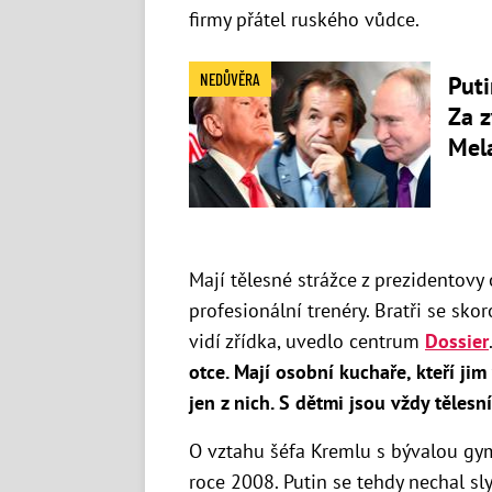
firmy přátel ruského vůdce.
NEDŮVĚRA
Puti
Za z
Mel
Mají tělesné strážce z prezidentovy
profesionální trenéry. Bratři se skor
vidí zřídka, uvedlo centrum
Dossier
otce. Mají osobní kuchaře, kteří jim 
jen z nich. S dětmi jsou vždy tělesní 
O vztahu šéfa Kremlu s bývalou gy
roce 2008. Putin se tehdy nechal sly