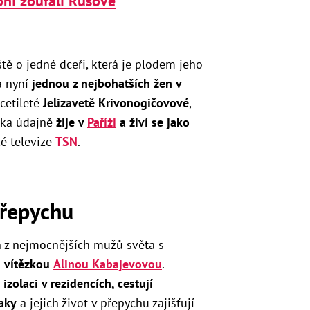
ní zoufalí Rusové
tě o jedné dceři, která je plodem jeho
 nyní
jednou z nejbohatších žen v
cetileté
Jelizavetě Krivonogičovové
,
vka údajně
žije v
Paříži
a živí se jako
ké televize
TSN
.
 přepychu
n z nejmocnějších mužů světa s
 vítězkou
Alinou Kabajevovou
.
v
izolaci v rezidencích, cestují
aky
a jejich život v přepychu zajišťují