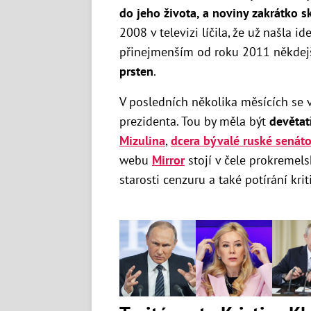
do jeho života, a noviny zakrátko s
2008 v televizi líčila, že už našla 
přinejmenším od roku 2011 někdejš
prsten
.
V posledních několika měsících se 
prezidenta. Tou by měla být
devětat
Mizulina
,
dcera bývalé ruské senáto
webu
Mirror
stojí v čele prokremel
starosti cenzuru a také potírání kri