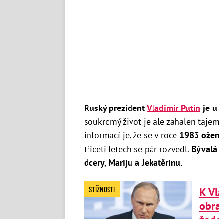
Ruský prezident
Vladimir Putin
je u 
soukromý život je ale zahalen taje
informací je, že se v roce
1983 ožen
třiceti letech se pár rozvedl.
Bývalá 
dcery, Mariju a Jekatěrinu.
STÍŽNOSTI
K Vl
obra