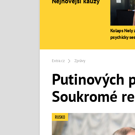
Nejnovější kauzy
Kolaps Nely z
psychicky se
Extra.cz
Zprávy
Putinových p
Soukromé rez
RUSKO