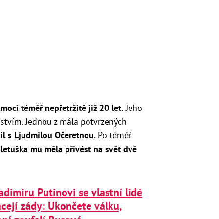
moci téměř nepřetržitě již 20 let.
Jeho
mstvím. Jednou z mála potvrzených
il s Ljudmilou Očeretnou
. Po téměř
letuška mu měla přivést na svět dvě
adimiru Putinovi se vlastní lidé
cejí zády: Ukončete válku,