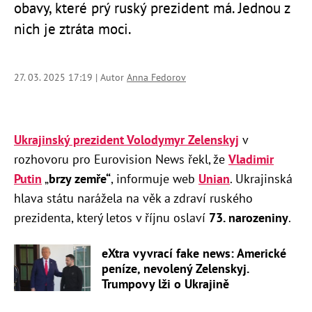
obavy, které prý ruský prezident má. Jednou z
nich je ztráta moci.
27. 03. 2025 17:19 | Autor
Anna Fedorov
Ukrajinský prezident Volodymyr Zelenskyj
v
rozhovoru pro Eurovision News řekl, že
Vladimir
Putin
„
brzy zemře“
, informuje web
Unian
. Ukrajinská
hlava státu narážela na věk a zdraví ruského
prezidenta, který letos v říjnu oslaví
73. narozeniny
.
eXtra vyvrací fake news: Americké
peníze, nevolený Zelenskyj.
Trumpovy lži o Ukrajině