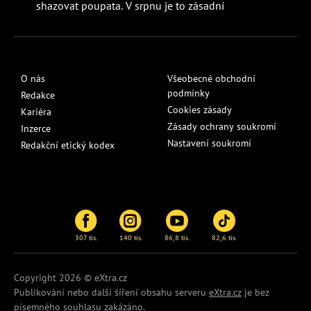
shazovat poupata. V srpnu je to zásadní
O nás
Všeobecné obchodní
podmínky
Redakce
Cookies zásady
Kariéra
Zásady ochrany soukromí
Inzerce
Nastavení soukromí
Redakční etický kodex
307 tis.
140 tis.
86,8 tis.
82,6 tis.
Copyright 2026 © eXtra.cz
Publikování nebo další šíření obsahu serveru
eXtra.cz
je bez
písemného souhlasu zakázáno.