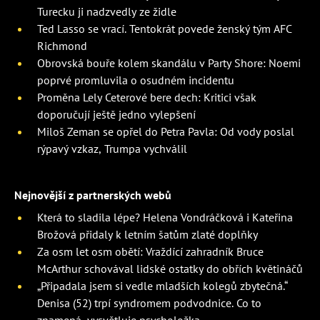
Turecku ji nadzvedly ze židle
Ted Lasso se vrací. Tentokrát povede ženský tým AFC
Richmond
Obrovská bouře kolem skandálu v Party Shore: Noemi
poprvé promluvila o osudném incidentu
Proměna Lely Ceterové bere dech: Kritici však
doporučují ještě jedno vylepšení
Miloš Zeman se opřel do Petra Pavla: Od vody poslal
rýpavý vzkaz, Trumpa vychválil
Nejnovější z partnerských webů
Která to sladila lépe? Helena Vondráčková i Kateřina
Brožová přidaly k letním šatům zlaté doplňky
Za osm let osm obětí: Vraždící zahradník Bruce
McArthur schovával lidské ostatky do obřích květináčů
„Připadala jsem si vedle mladších kolegů zbytečná.“
Denisa (52) trpí syndromem podvodnice. Co to