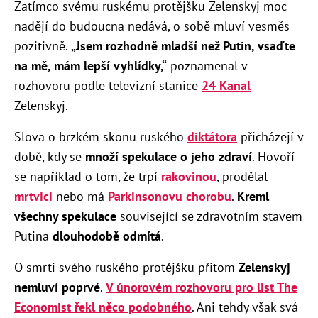
Zatímco svému ruskému protějšku Zelenskyj moc
nadějí do budoucna nedává, o sobě mluví vesměs
pozitivně.
„Jsem rozhodně mladší než Putin, vsaďte
na mě, mám lepší vyhlídky,“
poznamenal v
rozhovoru podle televizní stanice
24 Kanal
Zelenskyj.
Slova o brzkém skonu ruského
diktátora
přicházejí v
době, kdy se
množí spekulace o jeho zdraví
. Hovoří
se například o tom, že trpí
rakovinou
, prodělal
mrtvici
nebo má
Parkinsonovu chorobu
.
Kreml
všechny spekulace
související se zdravotním stavem
Putina
dlouhodobě odmítá
.
O smrti svého ruského protějšku přitom
Zelenskyj
nemluví poprvé
.
V únorovém rozhovoru pro list The
Economist řekl něco podobného
. Ani tehdy však svá