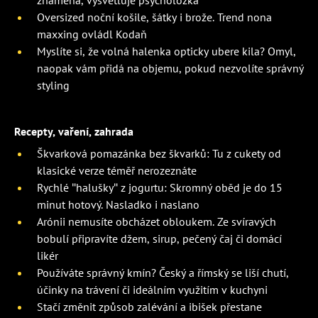
znamená, vysvětluje psycholožka
Oversized noční košile, šátky i brože. Trend nona
maxxing ovládl Kodaň
Myslíte si, že volná halenka opticky ubere kila? Omyl,
naopak vám přidá na objemu, pokud nezvolíte správný
styling
Recepty, vaření, zahrada
Škvarková pomazánka bez škvarků: Tu z cukety od
klasické verze téměř nerozeznáte
Rychlé "halušky" z jogurtu: Skromný oběd je do 15
minut hotový. Nasladko i naslano
Arónii nemusíte obcházet obloukem. Ze svíravých
bobulí připravíte džem, sirup, pečený čaj či domácí
likér
Používáte správný kmín? Český a římský se liší chutí,
účinky na trávení či ideálním využitím v kuchyni
Stačí změnit způsob zalévání a ibišek přestane