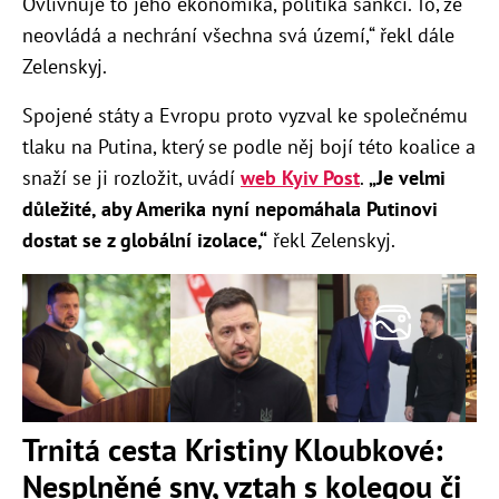
Ovlivňuje to jeho ekonomika, politika sankcí. To, že
neovládá a nechrání všechna svá území,“ řekl dále
Zelenskyj.
Spojené státy a Evropu proto vyzval ke společnému
tlaku na Putina, který se podle něj bojí této koalice a
snaží se ji rozložit, uvádí
web Kyiv Post
.
„Je velmi
důležité, aby Amerika nyní nepomáhala Putinovi
dostat se z globální izolace,“
řekl Zelenskyj.
Trnitá cesta Kristiny Kloubkové:
Nesplněné sny, vztah s kolegou či