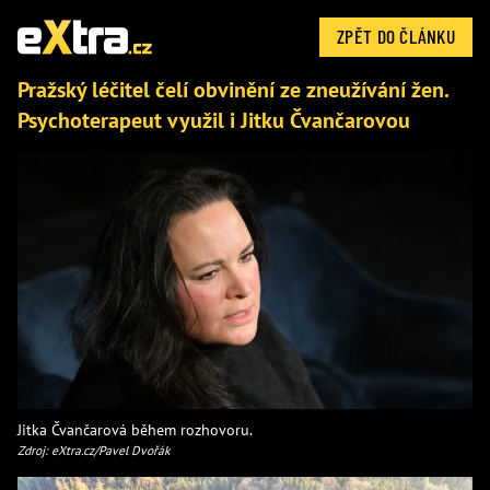
ZPĚT DO ČLÁNKU
Pražský léčitel čelí obvinění ze zneužívání žen.
Psychoterapeut využil i Jitku Čvančarovou
Jitka Čvančarová během rozhovoru.
Zdroj: eXtra.cz/Pavel Dvořák