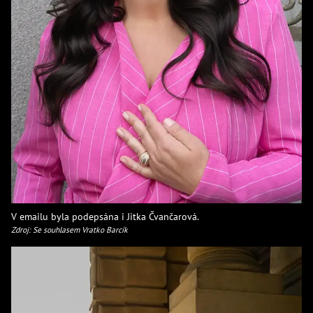
V emailu byla podepsána i Jitka Čvančarová.
Zdroj: Se souhlasem Vratko Barcík