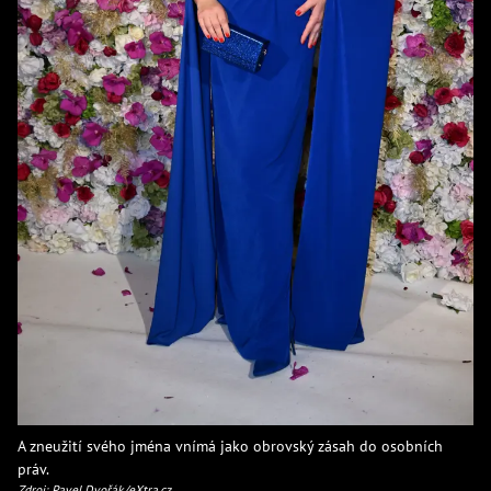
A zneužití svého jména vnímá jako obrovský zásah do osobních
práv.
Zdroj: Pavel Dvořák/eXtra.cz