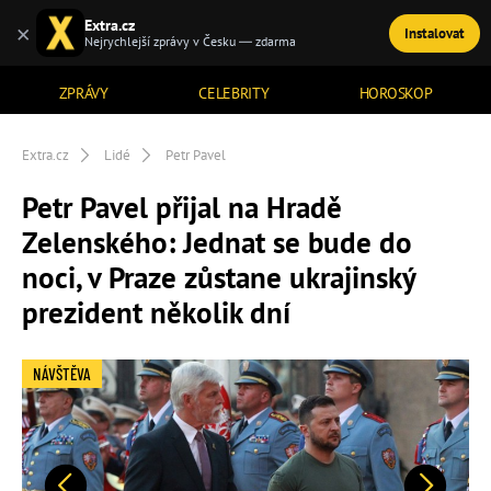
Extra.cz
×
Instalovat
TÉMATA
Nejrychlejší zprávy v Česku — zdarma
ZPRÁVY
CELEBRITY
HOROSKOP
Extra.cz
Lidé
Petr Pavel
Petr Pavel přijal na Hradě
Zelenského: Jednat se bude do
noci, v Praze zůstane ukrajinský
prezident několik dní
NÁVŠTĚVA