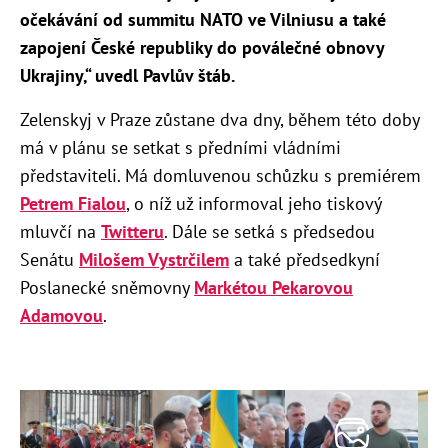
očekávání od summitu NATO ve Vilniusu a také
zapojení České republiky do poválečné obnovy
Ukrajiny,“ uvedl Pavlův štáb.
Zelenskyj v Praze zůstane dva dny, během této doby
má v plánu se setkat s předními vládními
představiteli. Má domluvenou schůzku s premiérem
Petrem Fialou
, o níž už informoval jeho tiskový
mluvčí na
Twitteru
. Dále se setká s předsedou
Senátu
Milošem Vystrčilem
a také předsedkyní
Poslanecké sněmovny
Markétou Pekarovou
Adamovou
.