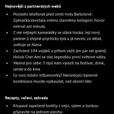
Nejnovější z partnerských webů
Poslední telefonát před smrtí Ivety Bartošové:
Zpěvačka zavolala svému slavnému kolegovi, hovor
netrval ani minutu
Z mé nejlepší kamarádky se stává troska. Její nový
partner ji zřejmě psychicky týrá a já nevím, co dělat,
svěřuje se Alena
Zachránil 194 vojáků a přitom vážil jen pár set gramů.
Holub Cher Ami se stal legendou první světové války
Víkend pro sebe: 5 tipů kam vyrazit na festival, drink,
rande a do kina
Co nosí módní influencerky? Následující barevné
kombinace musíte vyzkoušet, než skončí léto
Recepty, vaření, zahrada
Křupavé zapečené tortilly s vejci, sýrem a šunkou
připravíte na jednom plechu