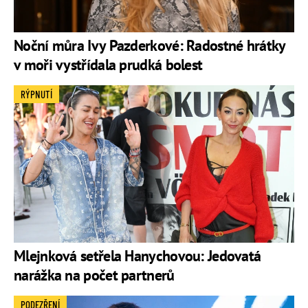
Noční můra Ivy Pazderkové: Radostné hrátky
v moři vystřídala prudká bolest
RÝPNUTÍ
Mlejnková setřela Hanychovou: Jedovatá
narážka na počet partnerů
PODEZŘENÍ