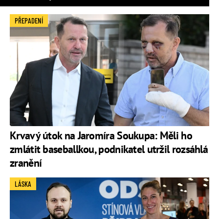
PŘEPADENÍ
Krvavý útok na Jaromíra Soukupa: Měli ho
zmlátit baseballkou, podnikatel utržil rozsáhlá
zranění
LÁSKA