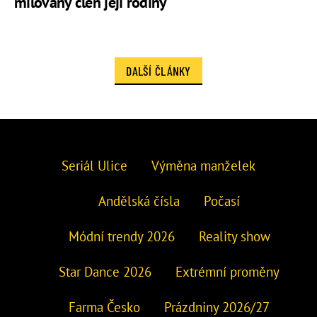
milovaný člen její rodiny
DALŠÍ ČLÁNKY
Seriál Ulice
Výměna manželek
Andělská čísla
Počasí
Módní trendy 2026
Reality show
Star Dance 2026
Extrémní proměny
Farma Česko
Prázdniny 2026/27