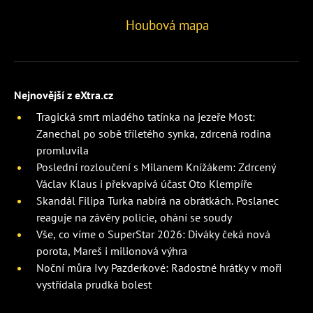
Houbová mapa
Nejnovější z eXtra.cz
Tragická smrt mladého tatínka na jezeře Most:
Zanechal po sobě tříletého synka, zdrcená rodina
promluvila
Poslední rozloučení s Milanem Knížákem: Zdrcený
Václav Klaus i překvapivá účast Oto Klempíře
Skandál Filipa Turka nabírá na obrátkách. Poslanec
reaguje na závěry policie, ohání se soudy
Vše, co víme o SuperStar 2026: Diváky čeká nová
porota, Mareš i milionová výhra
Noční můra Ivy Pazderkové: Radostné hrátky v moři
vystřídala prudká bolest