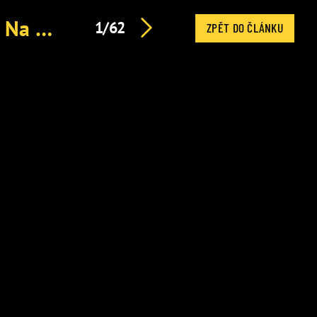
Petr Pavel nasadil přilbu a vydal se do reaktorové haly. Na památku si odnesl speciální dar
1/62
ZPĚT DO ČLÁNKU