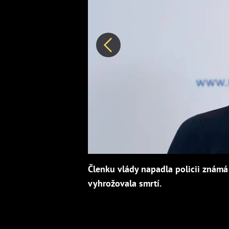
Předchozí
Členku vlády napadla policii známá 
vyhrožovala smrtí.