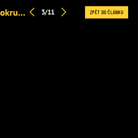
Peklo v okolí Andreje Babiše: Taxikář postřelil blízké z okruhu premiéra
3/11
ZPĚT DO ČLÁNKU