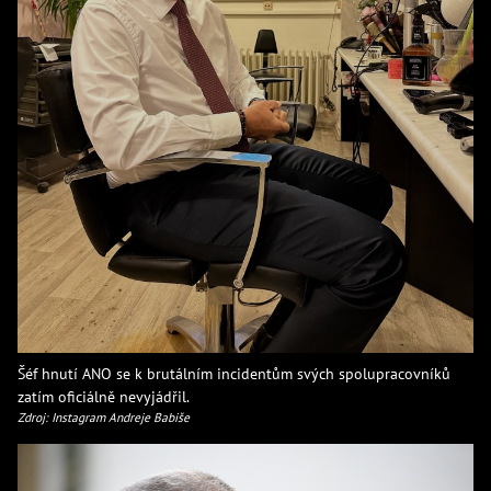
Šéf hnutí ANO se k brutálním incidentům svých spolupracovníků
zatím oficiálně nevyjádřil.
Zdroj: Instagram Andreje Babiše