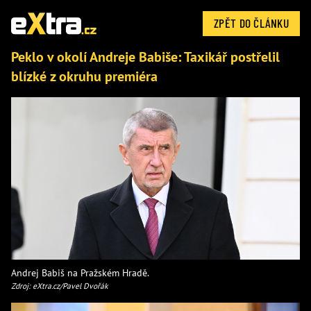
ZPĚT DO ČLÁNKU
Peklo v okolí Andreje Babiše: Taxikář postřelil
blízké z okruhu premiéra
Andrej Babiš na Pražském Hradě.
Zdroj: eXtra.cz/Pavel Dvořák