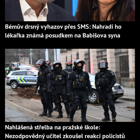
Bémův drsný vyhazov přes SMS: Nahradí ho
lékařka známá posudkem na Babišova syna
Nahlášená střelba na pražské škole:
Nezodpovědný učitel zkoušel reakci policistů