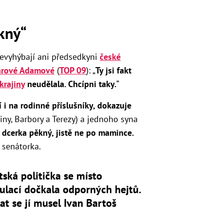
kný“
evyhýbají ani předsedkyni
české
arové Adamové
(
TOP 09
): „
Ty jsi fakt
krajiny
neudělala. Chcípni taky.
“
í i na rodinné příslušníky, dokazuje
řiny, Barbory a Terezy) a jednoho syna
á dcerka pěkný, jistě ne po mamince.
e senátorka.
tská politička se místo
ulací dočkala odporných hejtů.
at se jí musel Ivan Bartoš