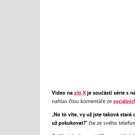
Video na
síti X
je součástí série s n
nahlas čtou komentáře ze
sociálních
„
No to víte, vy už jste taková stará
už pokukovat?
“ čte ze svého telef