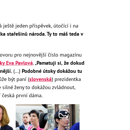
ještě jeden příspěvek, útočící i na
nka stařešinů národa. Ty to máš teda v
hovoru pro nejnovější číslo magazínu
iky
Eva Pavlová
. „
Pamatuji si, že dokud
nější.
(...)
Podobné útoky dokážou tu
že být paní (
slovenská
) prezidentka
že silné ženy to dokážou zvládnout,
í česká první dáma.