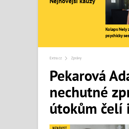
Nejnovější kauzy
Kolaps Nely z
psychicky se
Extra.cz
Zprávy
Pekarová Ada
nechutné zpr
útokům čelí 
NENÁVIST