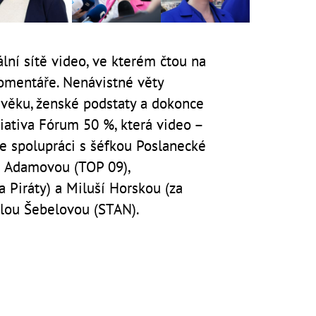
ální sítě video, ve kterém čtou na
komentáře. Nenávistné věty
, věku, ženské podstaty a dokonce
iciativa Fórum 50 %, která video –
ve spolupráci s šéfkou Poslanecké
 Adamovou (TOP 09),
 Piráty) a Miluší Horskou (za
lou Šebelovou (STAN).