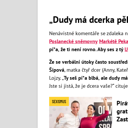
„Dudy má dcerka pě
Nenávistné komentáře se zdaleka n
Poslanecké sněmovny
Markétě Pek
pí*a, že ti není rovno. Aby ses z tý
U
Že se verbální útoky často soustřed
Šípová
, matka čtyř dcer (Anny, Kate
Lojzy. „
Ty seš pí*a blbá, ale dudy m
Jste si jistá, že je dcera vaše?“ cituj
SEXISMUS
Pirá
grat
Zast