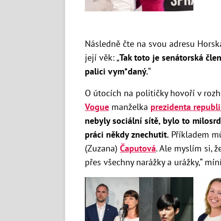
Následně čte na svou adresu Horská 
její věk: „
Tak toto je senátorská čle
palici vym*daný.
“
O útocích na političky hovoří v roz
Vogue
manželka
prezidenta republ
nebyly sociální sítě, bylo to milosrd
práci někdy znechutit.
Příkladem mů
(Zuzana)
Čaputová
. Ale myslím si, 
přes všechny narážky a urážky,“ mín