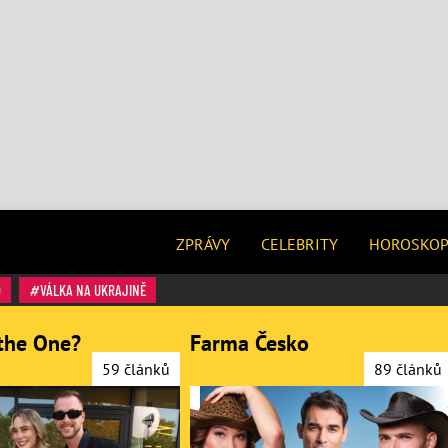
ZPRÁVY
CELEBRITY
HOROSKO
O
VÁLKA NA UKRAJINĚ
the One?
Farma Česko
59 článků
89 článků