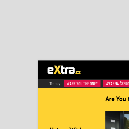
ARE YOU THE ONE?
FARMA ČESK
Trendy
Are You 