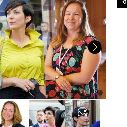
O
Další