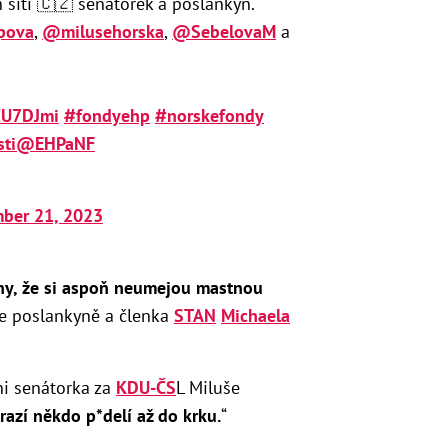
 sítí 🇨🇿 senátorek a poslankyň.
pova
,
@milusehorska
,
@SebelovaM
a
BZU7DJmi
#fondyehp
#norskefondy
ti
@EHPaNF
ber 21, 2023
ny, že si aspoň neumejou mastnou
se poslankyně a členka
STAN
Michaela
ani senátorka za
KDU-ČS
L Miluše
vrazí někdo p*delí až do krku.
“