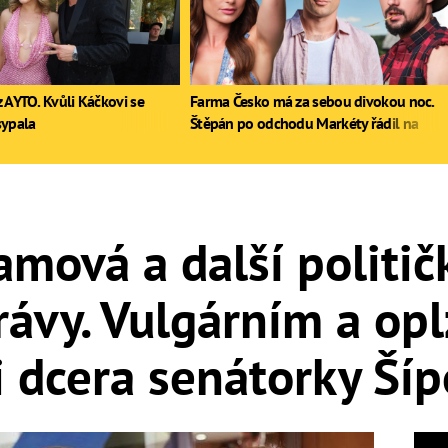
 AYTO. Kvůli Káčkovi se
Farma Česko má za sebou divokou noc.
sypala
Štěpán po odchodu Markéty řádil na
stole, Zdeněk poprvé pil
mová a další politič
ávy. Vulgárním a op
i dcera senátorky Ší