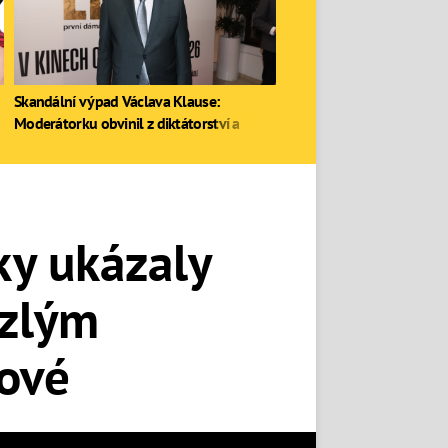
Skandální výpad Václava Klause:
Moderátorku obvinil z diktátorství a
zastal se Ruska
ky ukázaly
lzlým
pové