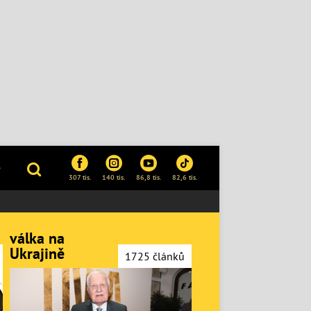
P
307 tis.
140 tis.
86,8 tis.
82,6 tis.
válka na
Ukrajině
1725 článků