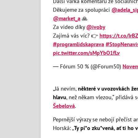
Další várka komentářů ze sociálních
Děkujeme za spolupráci
@adela_si
@market_a
🙏
Za video díky
@ivoby
Zajímá vás víc? 👉
https://t.co/Ir
#programlidskaprava
#StopNenavis
pic.twitter.com/sMpYbO1fLv
— Fórum 50 % (@Forum50)
Novem
„Já nevím,
některé v uvozovkách že
hlavu
, než někam vlezou,“ přidává 
Šebelová
.
Peprnější výrazy se nebojí přečíst 
Horská: „
Ty pí*o zku*vená, ať ti ho 