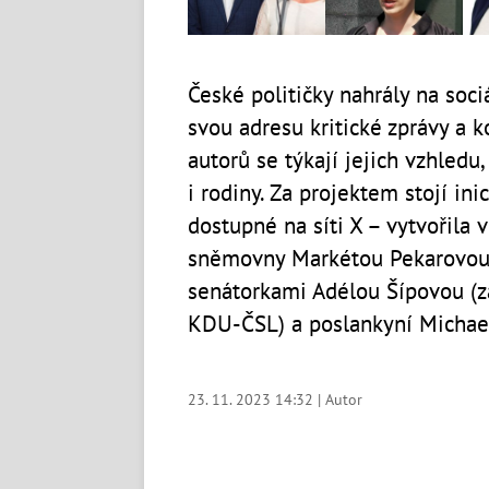
České političky nahrály na soci
svou adresu kritické zprávy a 
autorů se týkají jejich vzhledu
i rodiny. Za projektem stojí in
dostupné na síti X – vytvořila 
sněmovny Markétou Pekarovou
senátorkami Adélou Šípovou (za
KDU-ČSL) a poslankyní Michae
23. 11. 2023 14:32 | Autor