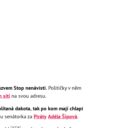
ázvem Stop nenávisti.
Političky v něm
 sítí
na svou adresu.
 olítaná dakota, tak po kom mají chlapi
onu senátorka za
Piráty
Adéla Šípová
.