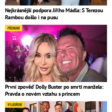
Nejkrásnější podpora Jiřího Mádla: S Terezou
Rambou došlo i na pusu
PŘIZNÁNÍ
První zpověď Dolly Buster po smrti manžela:
Pravda o novém vztahu s princem
VYJÁDŘENÍ