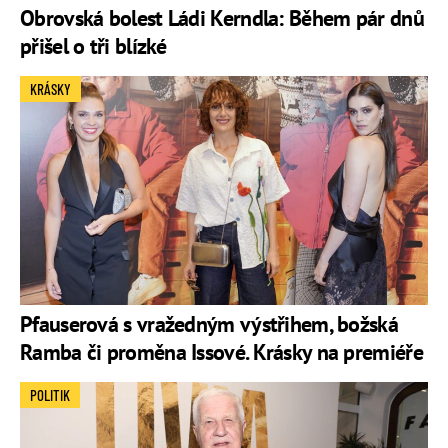
Obrovská bolest Ládi Kerndla: Během pár dnů
přišel o tři blízké
KRÁSKY
Pfauserová s vražedným výstřihem, božská
Ramba či proměna Issové. Krásky na premiéře
POLITIK