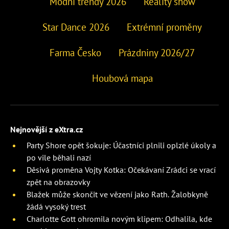
Módní trendy 2026
Reality show
Star Dance 2026
Extrémní proměny
Farma Česko
Prázdniny 2026/27
Houbová mapa
Nejnovější z eXtra.cz
Party Shore opět šokuje: Účastníci plnili oplzlé úkoly a
po vile běhali nazí
Děsivá proměna Vojty Kotka: Očekávaní Zrádci se vrací
zpět na obrazovky
Blažek může skončit ve vězení jako Rath. Žalobkyně
žádá vysoký trest
Charlotte Gott ohromila novým klipem: Odhalila, kde