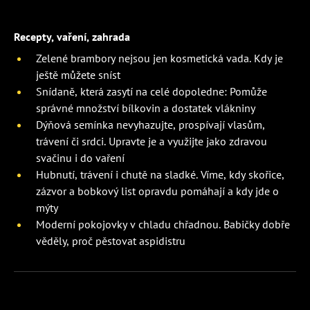
Recepty, vaření, zahrada
Zelené brambory nejsou jen kosmetická vada. Kdy je
ještě můžete sníst
Snídaně, která zasytí na celé dopoledne: Pomůže
správné množství bílkovin a dostatek vlákniny
Dýňová semínka nevyhazujte, prospívají vlasům,
trávení či srdci. Upravte je a využijte jako zdravou
svačinu i do vaření
Hubnutí, trávení i chutě na sladké. Víme, kdy skořice,
zázvor a bobkový list opravdu pomáhají a kdy jde o
mýty
Moderní pokojovky v chladu chřadnou. Babičky dobře
věděly, proč pěstovat aspidistru