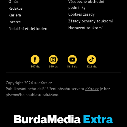
O nás
Všeobecné obchodní
podmínky
Redakce
Cookies zásady
Kariéra
Zásady ochrany soukromí
Inzerce
Nastavení soukromí
Redakční etický kodex
307 tis.
140 tis.
86,8 tis.
82,6 tis.
Copyright 2026 © eXtra.cz
Publikování nebo další šíření obsahu serveru
eXtra.cz
je bez
písemného souhlasu zakázáno.