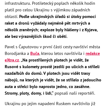
infrastrukturu. Protiletecký poplach několik hodin
platil pro celou Ukrajinu s výjimkou západních
oblastí.
Podle ukrajinských úřadů si útoky pomocí
raket a dronů vyžádaly nejméně pět mrtvých a
několik zraněných; exploze byly hlášeny i z Kyjeva,
ale bez výraznějších škod či obětí.
Pavel s Čaputovou v první části cesty navštíví města
Borodjanka a
Buča
, kterou letos navštívila i
redakce
eXtra.cz
.
„
Na prostřílených plotech je vidět, že
Rusové s kulomety prostě jezdili po ulicích a stříleli
nazdařbůh do domů. V plotech jsou vidět trasy
nábojů, na kterých je vidět, že se střílelo z jedoucího
auta a střelci bylo naprosto jedno, co zasáhne.
Stromy, ploty, domy, i lidi,“
popsali naši reportéři.
Ukrajinu po jejím napadení Ruskem navštívilo již