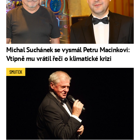
Michal Suchánek se vysmál Petru Macinkovi:
Vtipně mu vrátil řeči o klimatické krizi
SMUTEK