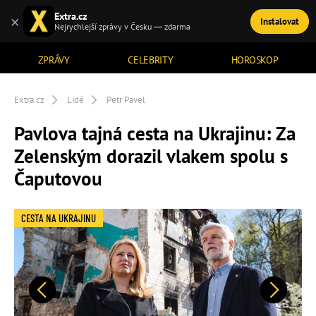
Extra.cz
×
Instalovat
TÉMATA
Nejrychlejší zprávy v Česku — zdarma
ZPRÁVY
CELEBRITY
HOROSKOP
Extra.cz
Lidé
Petr Pavel
Pavlova tajná cesta na Ukrajinu: Za
Zelenským dorazil vlakem spolu s
Čaputovou
CESTA NA UKRAJINU
Předchozí
Další