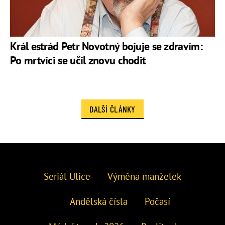
Král estrád Petr Novotný bojuje se zdravím:
Po mrtvici se učil znovu chodit
DALŠÍ ČLÁNKY
Seriál Ulice
Výměna manželek
Andělská čísla
Počasí