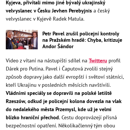
Kyjeva, přivítali mimo jiné bývalý ukrajinský
velvyslanec v Česku Jevhen Perebyjnis
a český
velvyslanec v Kyjevě Radek Matula.
Petr Pavel zrušil policejní kontroly
na Pražském hradě: Chyba, kritizuje
Andor Šándor
Video z vítaní na nástupišti sdílel na
Twitteru
profil
Dárek pro Putina.
Pavel i Čaputová zvolili stejný
způsob dopravy jako další evropští i světoví státníci,
kteří Ukrajinu v posledních měsících navštívili.
Vládními speciály se dopravili na polské letiště
Rzeszów, odkud je policejní kolona dovezla na vlak
do nedalekého města Przemysl, kde už je velmi
blízko hraniční přechod.
Cestu doprovázejí přísná
bezpečnostní opatření. Několikačlenný tým obou