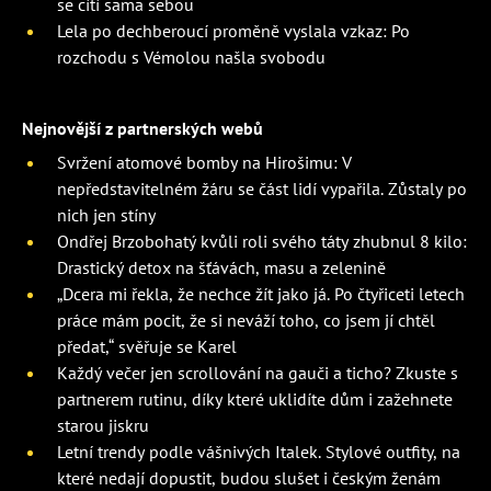
se cítí sama sebou
Lela po dechberoucí proměně vyslala vzkaz: Po
rozchodu s Vémolou našla svobodu
Nejnovější z partnerských webů
Svržení atomové bomby na Hirošimu: V
nepředstavitelném žáru se část lidí vypařila. Zůstaly po
nich jen stíny
Ondřej Brzobohatý kvůli roli svého táty zhubnul 8 kilo:
Drastický detox na šťávách, masu a zelenině
„Dcera mi řekla, že nechce žít jako já. Po čtyřiceti letech
práce mám pocit, že si neváží toho, co jsem jí chtěl
předat,“ svěřuje se Karel
Každý večer jen scrollování na gauči a ticho? Zkuste s
partnerem rutinu, díky které uklidíte dům i zažehnete
starou jiskru
Letní trendy podle vášnivých Italek. Stylové outfity, na
které nedají dopustit, budou slušet i českým ženám