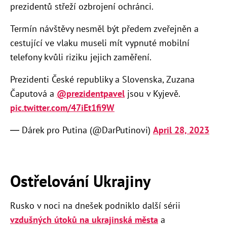
prezidentů střeží ozbrojení ochránci.
Termín návštěvy nesměl být předem zveřejněn a
cestující ve vlaku museli mít vypnuté mobilní
telefony kvůli riziku jejich zaměření.
Prezidenti České republiky a Slovenska, Zuzana
Čaputová a
@prezidentpavel
jsou v Kyjevě.
pic.twitter.com/47iEt1fi9W
— Dárek pro Putina (@DarPutinovi)
April 28, 2023
Ostřelování Ukrajiny
Rusko v noci na dnešek podniklo další sérii
vzdušných útoků na ukrajinská města
a